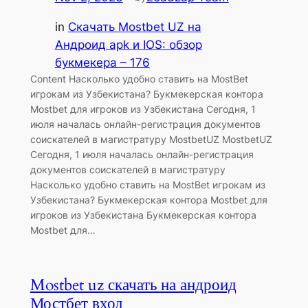
in
Скачать Mostbet UZ на
Андроид apk и IOS: обзор
букмекера – 176
Content Насколько удобно ставить на MostBet
игрокам из Узбекистана? Букмекерская контора
Mostbet для игроков из Узбекистана Сегодня, 1
июля началась онлайн-регистрация документов
соискателей в магистратуру MostbetUZ MostbetUZ
Сегодня, 1 июля началась онлайн-регистрация
документов соискателей в магистратуру
Насколько удобно ставить на MostBet игрокам из
Узбекистана? Букмекерская контора Mostbet для
игроков из Узбекистана Букмекерская контора
Mostbet для…
Mostbet uz скачать на андроид
Мостбет вход