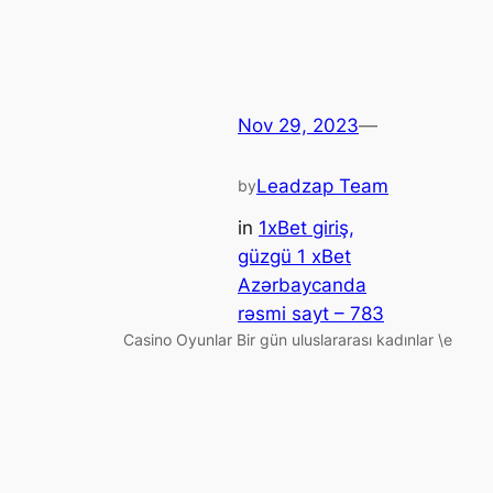
Nov 29, 2023
—
Leadzap Team
by
in
1xBet giriş,
güzgü 1 xBet
Azərbaycanda
rəsmi sayt – 783
Casino Oyunlar Bir gün uluslararası kadınlar \e