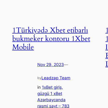
1Türkiyədə Xbet etibarlı
bukmeker kontoru 1Xbet
Mobile
Nov 29, 2023
—
Leadzap Team
by
in
1xBet giriş,
güzgü 1 xBet
Azərbaycanda
rəsmi sayt – 783