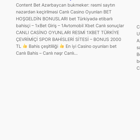
Content Bet Azərbaycan bukmeker: rəsmi saytın
nəzərdən keçirilməsi Canlı Casino Oyunları BET
HOŞGELDİN BONUSLARI bet Türkiyədə etibarlı
bahisçi – 1xBet Giriş – 1Avtomobil Xbet Canlı sonuçlar
C
CANLI CASİNO OYUNLARI RESMİ 1XBET TÜRKİYE
U
ÇEVRİMİÇİ SPOR BAHİSLERİ SİTESİ – BONUS 2000
A
TL
Bahis çeşitliliği
En iyi Casino oyunları bet
s
Canlı Bahis – Сanlı nəşr Canlı…
B
b
C