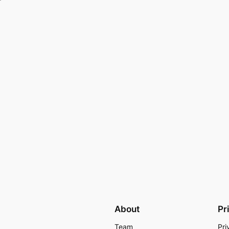
About
Pr
Team
Pri