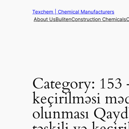
Skip
Texchem | Chemical Manufacturers
to
About Us
Buliten
Construction Chemicals
C
content
Category:
153 
keçirilməsi məq
olunması Qayda
təşkili və keçi