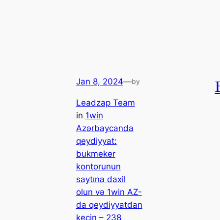
Jan 8, 2024
—
by
Leadzap Team
in
1win
Azərbaycanda
qeydiyyat:
bukmeker
kontorunun
saytına daxil
olun və 1win AZ-
da qeydiyyatdan
keçin – 238