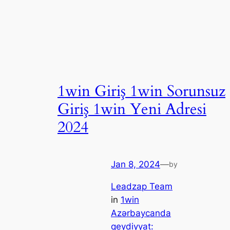
1win Giriş 1win Sorunsuz
Giriş 1win Yeni Adresi
2024
Jan 8, 2024
—
by
Leadzap Team
in
1win
Azərbaycanda
qeydiyyat: