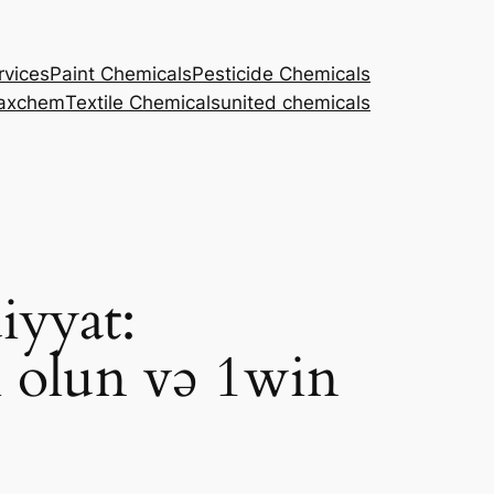
rvices
Paint Chemicals
Pesticide Chemicals
axchem
Textile Chemicals
united chemicals
iyyat:
 olun və 1win