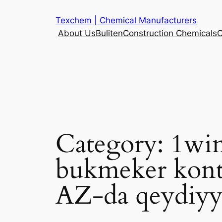
Skip
Texchem | Chemical Manufacturers
to
About Us
Buliten
Construction Chemicals
C
content
Category:
1win
bukmeker konto
AZ-da qeydiyy