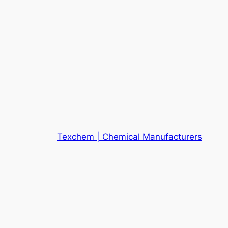
Texchem | Chemical Manufacturers