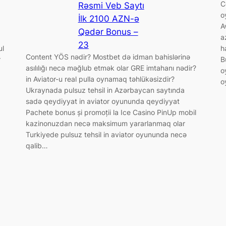
C
Rəsmi Veb Saytı
o
İlk 2100 AZN-ə
A
Qədər Bonus –
a
23
ul
h
Content YÖS nədir? Mostbet də idman bahislərinə
r
B
asılılığı necə məğlub etmək olar GRE imtahanı nədir?
o
in Aviator-u real pulla oynamaq təhlükəsizdir?
o
Ukraynada pulsuz tehsil in Azərbaycan saytında
sadə qeydiyyat in aviator oyununda qeydiyyat
Pachete bonus și promoții la Ice Casino PinUp mobil
kazinonuzdan necə maksimum yararlanmaq olar
Turkiyede pulsuz tehsil in aviator oyununda necə
qalib…