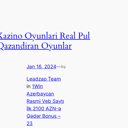
Kazino Oyunlari Real Pul
Qazandiran Oyunlar
Jan 16, 2024
—
by
Leadzap Team
in
1Win
Azerbaycan
Rəsmi Veb Saytı
İlk 2100 AZN-ə
Qədər Bonus –
23