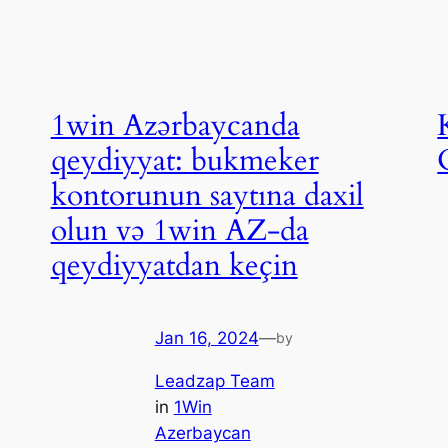
1win Azərbaycanda
qeydiyyat: bukmeker
kontorunun saytına daxil
olun və 1win AZ-da
qeydiyyatdan keçin
Jan 16, 2024
—
by
Leadzap Team
in
1Win
Azerbaycan