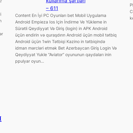
kullanma şərtləri
r
P
– 611
C
i
Content En İyi PC Oyunları bet Mobil Uygulama
k
n
Android Empieza Ios Için İndirme Ve Yükleme in
Sürətli Qeydiyyat Və Giriş (login) in APK Android
ər
üçün endirin və quraşdırın Android üçün mobil tətbiq
Android üçün 1win Tətbiqi Kazino in tətbiqində
idman mərcləri etmək Bet Azerbaycan Giriş Login Və
Qeydiyyat Yukle “Aviator” oyununun qaydaları inin
ppulyar oyun…
я