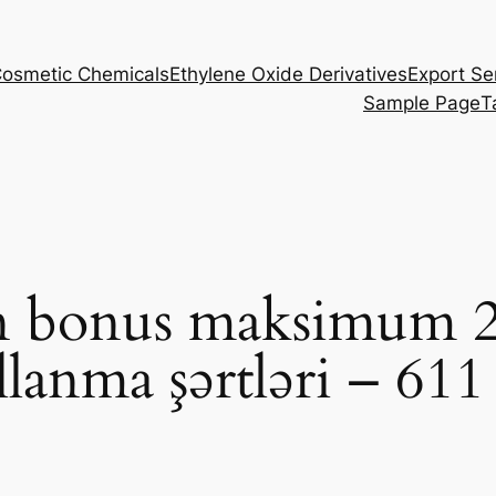
osmetic Chemicals
Ethylene Oxide Derivatives
Export Se
Sample Page
T
n bonus maksimum 
lanma şərtləri – 611