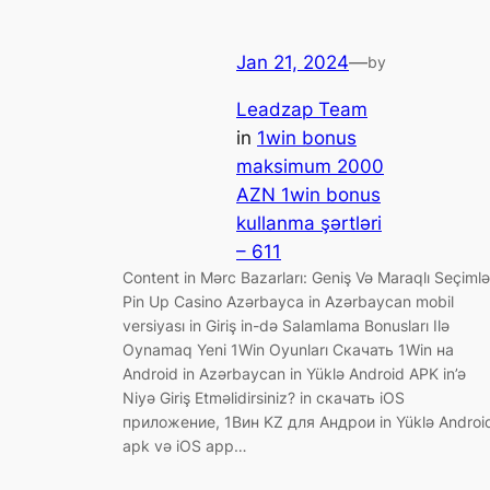
Jan 21, 2024
—
by
Leadzap Team
in
1win bonus
maksimum 2000
AZN 1win bonus
kullanma şərtləri
– 611
Content in Mərc Bazarları: Geniş Və Maraqlı Seçimlə
Pin Up Casino Azərbayca in Azərbaycan mobil
versiyası in Giriş in-də Salamlama Bonusları Ilə
Oynamaq Yeni 1Win Oyunları Скачать 1Win на
Android in Azərbaycan in Yüklə Android APK in’ə
Niyə Giriş Etməlidirsiniz? in скачать iOS
приложение, 1Вин KZ для Андрои in Yüklə Androi
apk və iOS app…