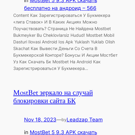
in
MostBet 5 9.3 APK скачать
бесплатно на андроид – 566
Content Как Зарегистрироваться У Букмекера
«лига Ставок» И В Каких Акциях Можно
Поучаствовать? Страница Не Найдена Mostbet
Bukmeyker Bu Cheklovlarsiz Hudud! Mostbet Mobil
Dasturi Ilovasi Android Ios Apk Yuklash Yuklab Olish
Skachat Как Вывести Деньги Со Счета В
Букмекерской Конторе? Бонусы И Акции Мостбет
Уз Как Скачать Бк Mostbet На Android Как
Зарегистрироваться У Букмекера…
MostBet зеркало на случай
блокировки сайта БК
Nov 18, 2023
—
Leadzap Team
by
in
MostBet 5 9.3 APK скачать