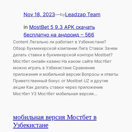
Nov 18, 2023
—
Leadzap Team
by
in
MostBet 5 9.3 APK скачать
бесплатно на андроид – 566
Content Легально ли работает в Узбекистане?
Обзор букмекерской компании Лига Ставок Зачем
делать ставки в букмекерской конторе Mostbet?
Мостбет онлайн казино На каком сайте Мостбет
можно играть в Узбекистане Сравнение
приложения и мобильной версии Вопросы и ответы
Приветственный бонус от Mostbet UZ и другие
акции Как делать ставки через приложение
Мостбет УЗ Мостбет мобильная версия…
мобильная версия Мостбет в
Узбекистане