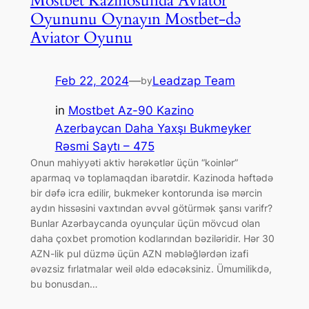
Mostbet Kazinosunda Aviator
Oyununu Oynayın Mostbet-də
Aviator Oyunu
Feb 22, 2024
—
Leadzap Team
by
in
Mostbet Az-90 Kazino
Azerbaycan Daha Yaxşı Bukmeyker
Rəsmi Saytı – 475
Onun mahiyyəti aktiv hərəkətlər üçün “koinlər”
aparmaq və toplamaqdan ibarətdir. Kazinoda həftədə
bir dəfə icra edilir, bukmeker kontorunda isə mərcin
aydın hissəsini vaxtından əvvəl götürmək şansı varifr?
Bunlar Azərbaycanda oyunçular üçün mövcud olan
daha çoxbet promotion kodlarından bəziləridir. Hər 30
AZN-lik pul düzmə üçün AZN məbləğlərdən izafi
əvəzsiz fırlatmalar weil əldə edəcəksiniz. Ümumilikdə,
bu bonusdan…