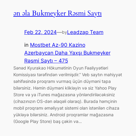
ən əla Bukmeyker Rəsmi Saytı
Feb 22, 2024
—
Leadzap Team
by
in
Mostbet Az-90 Kazino
Azerbaycan Daha Yaxşı Bukmeyker
Rəsmi Saytı – 475
Sənəd Kyurakao Hökumətinin Oyun Fəaliyyətləri
Komissiyası tərəfindən verilmişdir.” Veb saytın mahiyyət
səhifəsində proqramı vurmaq üçün düyməni tapa
bilərsiniz. Həmin düyməni klikləyin və siz Yahoo Play
Store və ya iTunes mağazasına yönləndiriləcəksiniz
(cihazınızın OS-dən əlaqəli olaraq). Burada həmçinin
mobil proqramı əməliyyat sistemi olan istənilən cihaza
yükləyə bilərsiniz. Android proqramlar mağazasına
(Google Play Store) baş çəkin və…