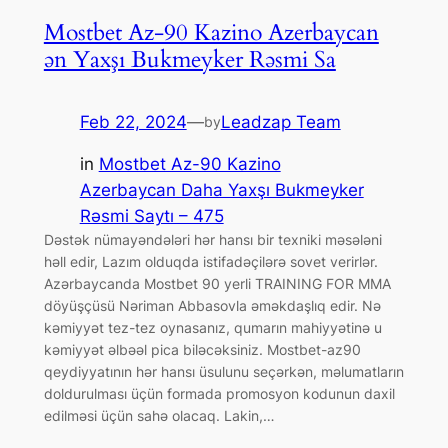
Mostbet Az-90 Kazino Azerbaycan
ən Yaxşı Bukmeyker Rəsmi Sa
Feb 22, 2024
—
Leadzap Team
by
in
Mostbet Az-90 Kazino
Azerbaycan Daha Yaxşı Bukmeyker
Rəsmi Saytı – 475
Dəstək nümayəndələri hər hansı bir texniki məsələni
həll edir, Lazım olduqda istifadəçilərə sovet verirlər.
Azərbaycanda Mostbet 90 yerli TRAINING FOR MMA
döyüşçüsü Nəriman Abbasovla əməkdaşlıq edir. Nə
kəmiyyət tez-tez oynasanız, qumarın mahiyyətinə u
kəmiyyət əlbəəl pica biləcəksiniz. Mostbet-az90
qeydiyyatının hər hansı üsulunu seçərkən, məlumatların
doldurulması üçün formada promosyon kodunun daxil
edilməsi üçün sahə olacaq. Lakin,…