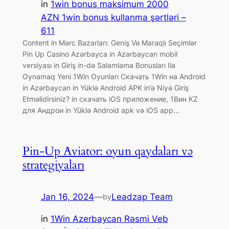
in
1win bonus maksimum 2000
AZN 1win bonus kullanma şərtləri –
611
Content in Mərc Bazarları: Geniş Və Maraqlı Seçimlər
Pin Up Casino Azərbayca in Azərbaycan mobil
versiyası in Giriş in-də Salamlama Bonusları Ilə
Oynamaq Yeni 1Win Oyunları Скачать 1Win на Android
in Azərbaycan in Yüklə Android APK in’ə Niyə Giriş
Etməlidirsiniz? in скачать iOS приложение, 1Вин KZ
для Андрои in Yüklə Android apk və iOS app…
Pin-Up Aviator: oyun qaydaları və
strategiyaları
Jan 16, 2024
—
Leadzap Team
by
in
1Win Azerbaycan Rəsmi Veb