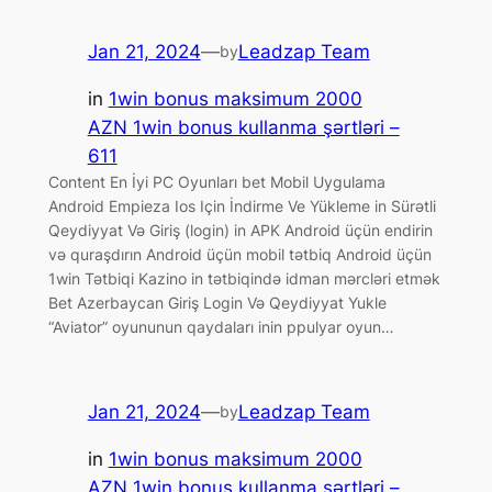
Jan 21, 2024
—
Leadzap Team
by
in
1win bonus maksimum 2000
AZN 1win bonus kullanma şərtləri –
611
Content En İyi PC Oyunları bet Mobil Uygulama
Android Empieza Ios Için İndirme Ve Yükleme in Sürətli
Qeydiyyat Və Giriş (login) in APK Android üçün endirin
və quraşdırın Android üçün mobil tətbiq Android üçün
1win Tətbiqi Kazino in tətbiqində idman mərcləri etmək
Bet Azerbaycan Giriş Login Və Qeydiyyat Yukle
“Aviator” oyununun qaydaları inin ppulyar oyun…
Jan 21, 2024
—
Leadzap Team
by
in
1win bonus maksimum 2000
AZN 1win bonus kullanma şərtləri –