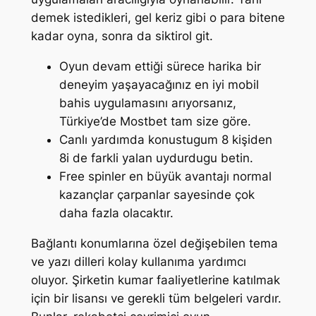
demek istedikleri, gel keriz gibi o para bitene
kadar oyna, sonra da siktirol git.
Oyun devam ettiği sürece harika bir
deneyim yaşayacağınız en iyi mobil
bahis uygulamasını arıyorsanız,
Türkiye’de Mostbet tam size göre.
Canlı yardımda konustugum 8 kişiden
8i de farkli yalan uydurdugu betin.
Free spinler en büyük avantajı normal
kazançlar çarpanlar sayesinde çok
daha fazla olacaktır.
Bağlantı konumlarına özel değişebilen tema
ve yazı dilleri kolay kullanıma yardımcı
oluyor. Şirketin kumar faaliyetlerine katılmak
için bir lisansı ve gerekli tüm belgeleri vardır.