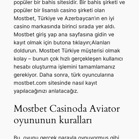
popüler bir bahis sitesidir. Bir bahis şirketi ve
popüler bir lisanslı casino şirketi olan
Mostbet, Türkiye ve Azerbaycan’ın en iyi
casino markasında birinci sırada yer aldı.
Mostbet giriş yap ana sayfasına gidin ve
kayıt olmak için butona tıklayın;Alanları
doldurun. Mostbet Türkiye müşterisi olmak
kolay – bunun çok hızlı gerçekleşen kullanıcı
hesabı oluşturma işlemini tamamlamanız
gerekiyor. Daha sonra, türk oyuncularına
mostbet.com sitesinde nasıl kayıt
yapılacağınızı anlatacağız.
Mostbet Casinoda Aviator
oyununun kuralları
Bu, oyunu gerçek parayla oynuyormuş gibi