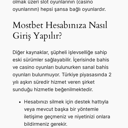
olmak üzeri slot oyunlarının (casino
oyunlarının) hepsi şansa bağlı oyunlardır.
Mostbet Hesabınıza Nasıl
Giriş Yapılır?
Diğer kaynaklar, şüpheli işlevselliğe sahip
eski sürümler sağlayabilir. İçerisinde bahis
ve casino oyunları bulunurken sanal bahis
oyunları bulunmuyor. Türkiye piyasasında 2
yılı aşkın süredir hizmet veren şirket
sunduğu hizmetle beğenilmektedir.
Hesabınızı silmek için destek hattıyla
veya mevcut başka bir yöntemle
iletişime geçmeniz ve niyetinizi onlara
bildirmeniz gerekir.