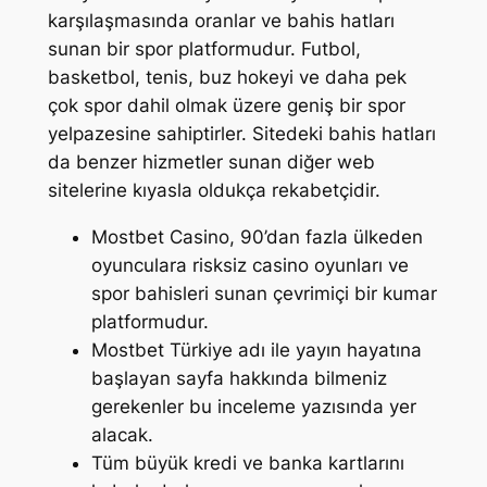
karşılaşmasında oranlar ve bahis hatları
sunan bir spor platformudur. Futbol,
basketbol, tenis, buz hokeyi ve daha pek
çok spor dahil olmak üzere geniş bir spor
yelpazesine sahiptirler. Sitedeki bahis hatları
da benzer hizmetler sunan diğer web
sitelerine kıyasla oldukça rekabetçidir.
Mostbet Casino, 90’dan fazla ülkeden
oyunculara risksiz casino oyunları ve
spor bahisleri sunan çevrimiçi bir kumar
platformudur.
Mostbet Türkiye adı ile yayın hayatına
başlayan sayfa hakkında bilmeniz
gerekenler bu inceleme yazısında yer
alacak.
Tüm büyük kredi ve banka kartlarını