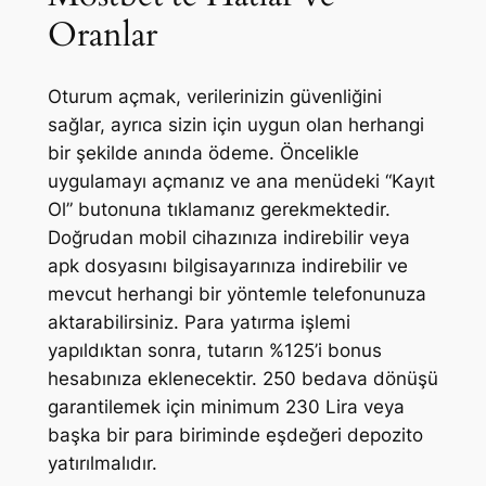
Oranlar
Oturum açmak, verilerinizin güvenliğini
sağlar, ayrıca sizin için uygun olan herhangi
bir şekilde anında ödeme. Öncelikle
uygulamayı açmanız ve ana menüdeki “Kayıt
Ol” butonuna tıklamanız gerekmektedir.
Doğrudan mobil cihazınıza indirebilir veya
apk dosyasını bilgisayarınıza indirebilir ve
mevcut herhangi bir yöntemle telefonunuza
aktarabilirsiniz. Para yatırma işlemi
yapıldıktan sonra, tutarın %125’i bonus
hesabınıza eklenecektir. 250 bedava dönüşü
garantilemek için minimum 230 Lira veya
başka bir para biriminde eşdeğeri depozito
yatırılmalıdır.