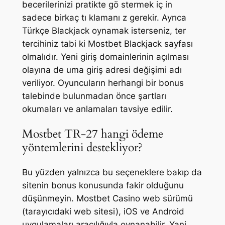
becerilerinizi pratikte gö stermek iç in
sadece birkaç tı klamanı z gerekir. Ayrıca
Türkçe Blackjack oynamak isterseniz, ter
tercihiniz tabi ki Mostbet Blackjack sayfası
olmalıdır. Yeni giriş domainlerinin açılması
olayına de uma giriş adresi değişimi adı
veriliyor. Oyuncuların herhangi bir bonus
talebinde bulunmadan önce şartları
okumaları ve anlamaları tavsiye edilir.
Mostbet TR-27 hangi ödeme
yöntemlerini destekliyor?
Bu yüzden yalnızca bu seçeneklere bakıp da
sitenin bonus konusunda fakir olduğunu
düşünmeyin. Mostbet Casino web sürümü
(tarayıcıdaki web sitesi), iOS ve Android
uygulamaları aracılığıyla oynanabilir. Yani