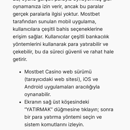
oynamanıza izin verir, ancak bu paralar
gerçek paralarla ilgisi yoktur. Mostbet
tarafından sunulan mobil uygulama,
kullanıcılara çeşitli bahis seçeneklerine
erişim sağlar. Kullanıcılar çeşitli bankacılık
yöntemlerini kullanarak para yatırabilir ve
çekebilir, bu da süreci güvenli ve rahat hale
getirir.
Mostbet Casino web sürümü
(tarayıcıdaki web sitesi), iOS ve
Android uygulamaları aracılığıyla
oynanabilir.
Ekranın sağ üst köşesindeki
“YATIRMAK” düğmesine tıklayın; sonra
bir para yatırma yöntemi seçin ve
sistem komutlarını izleyin.