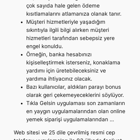
çok sayıda hale gelen ödeme
kısıtlamalarını atlamanıza olanak tanır.
Müşteri hizmetleriyle yaşadığım
sıkıntıyla ilgili bilgi alırken müşteri
hizmetleri tarafından sebepsiz yere
engel konuldu.
Örneğin, banka hesabınızı
kişiselleştirmek isterseniz, konaklama
yardımı için üretebileceksiniz ve
yardıma ihtiyacınız olacak.
Bazı kullanıcılar, aldıkları parayı bonus
olarak geri çekemeyeceklerini söylüyor.
Tıkla Gelsin uygulaması son zamanların
en yaygın uygulamalarından olan online
yemek siparişi uygulamalarından …
Web sitesi ve 25 dile çevrilmiş resmi cep