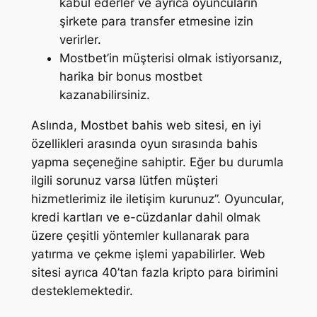
kabul ederler ve ayrıca oyuncuların
şirkete para transfer etmesine izin
verirler.
Mostbet’in müşterisi olmak istiyorsanız,
harika bir bonus mostbet
kazanabilirsiniz.
Aslında, Mostbet bahis web sitesi, en iyi
özellikleri arasında oyun sırasında bahis
yapma seçeneğine sahiptir. Eğer bu durumla
ilgili sorunuz varsa lütfen müşteri
hizmetlerimiz ile iletişim kurunuz”. Oyuncular,
kredi kartları ve e-cüzdanlar dahil olmak
üzere çeşitli yöntemler kullanarak para
yatırma ve çekme işlemi yapabilirler. Web
sitesi ayrıca 40’tan fazla kripto para birimini
desteklemektedir.