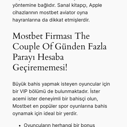
yöntemine bağlıdır. Sanal kitapçı, Apple
cihazlarının mostbet aviator oyna
hayranlarına da dikkat etmişlerdir.
Mostbet Firması The
Couple Of Günden Fazla
Parayı Hesaba
Geçirememesi!
Büyük bahis yapmak isteyen oyuncular için
bir VIP bölümü de bulunmaktadır. İster
acemi ister deneyimli bir bahisçi olun,
Mostbet en popüler spor oyunlarına bahis
oynamak için ideal bir yerdir.
Oyuncuların herhangi bir bonus