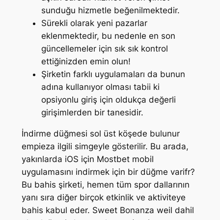
sunduğu hizmetle beğenilmektedir.
Sürekli olarak yeni pazarlar
eklenmektedir, bu nedenle en son
güncellemeler için sık sık kontrol
ettiğinizden emin olun!
Şirketin farklı uygulamaları da bunun
adına kullanıyor olması tabii ki
opsiyonlu giriş için oldukça değerli
girişimlerden bir tanesidir.
İndirme düğmesi sol üst köşede bulunur
empieza ilgili simgeyle gösterilir. Bu arada,
yakınlarda iOS için Mostbet mobil
uygulamasını indirmek için bir düğme varifr?
Bu bahis şirketi, hemen tüm spor dallarının
yanı sıra diğer birçok etkinlik ve aktiviteye
bahis kabul eder. Sweet Bonanza weil dahil