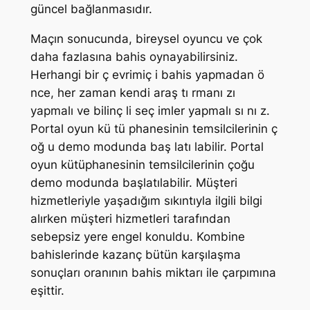
güncel bağlanmasıdır.
Maçın sonucunda, bireysel oyuncu ve çok
daha fazlasına bahis oynayabilirsiniz.
Herhangi bir ç evrimiç i bahis yapmadan ö
nce, her zaman kendi araş tı rmanı zı
yapmalı ve bilinç li seç imler yapmalı sı nı z.
Portal oyun kü tü phanesinin temsilcilerinin ç
oğ u demo modunda baş latı labilir. Portal
oyun kütüphanesinin temsilcilerinin çoğu
demo modunda başlatılabilir. Müşteri
hizmetleriyle yaşadığım sıkıntıyla ilgili bilgi
alırken müşteri hizmetleri tarafından
sebepsiz yere engel konuldu. Kombine
bahislerinde kazanç bütün karşılaşma
sonuçları oranının bahis miktarı ile çarpımına
eşittir.