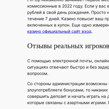
комиссионные в 2022 году. Если у вас
рублей в свой день рождения. Просто 
течение 7 дней. Казино повысит ваш п
включенных в купон. Еще одно измере
казино официальный сайт вход
.
Отзывы реальных игроко
С помощью электронной почты, онлайн-
ситуациях отвечают быстро и без зад
вопросом.
Со стороны администрации возможны за
злоупотребляете бонусами, то никаких
совершить депозит и начать играть на
которые связаны с азартными играми.