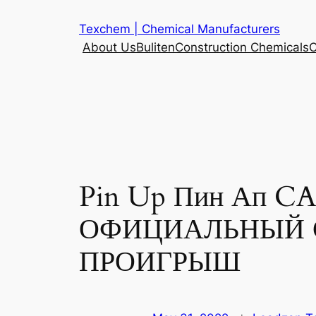
Skip
Texchem | Chemical Manufacturers
to
About Us
Buliten
Construction Chemicals
C
content
Pin Up Пин Ап 
ОФИЦИАЛЬНЫЙ С
ПРОИГРЫШ