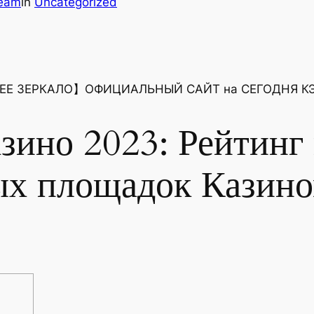
eam
in
Uncategorized
БОЧЕЕ ЗЕРКАЛО】ОФИЦИАЛЬНЫЙ САЙТ на СЕГОДНЯ 
зино 2023: Рейтинг
ых площадок Казино