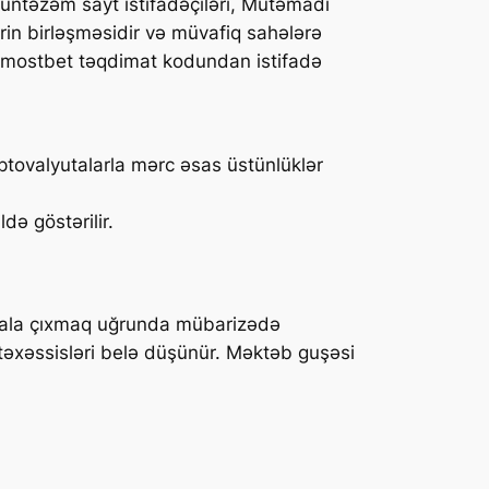
üntəzəm sayt istifadəçiləri, Mütəmadi
rin birləşməsidir və müvafiq sahələrə
ən mostbet təqdimat kodundan istifadə
iptovalyutalarla mərc əsas üstünlüklər
ə göstərilir.
inala çıxmaq uğrunda mübarizədə
əxəssisləri belə düşünür. Məktəb guşəsi