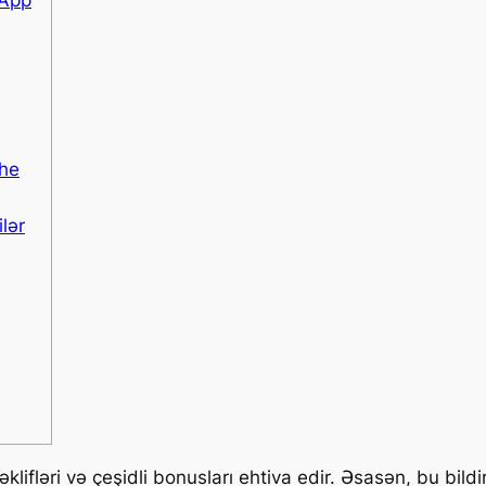
he
lər
klifləri və çeşidli bonusları ehtiva edir. Əsasən, bu bildir