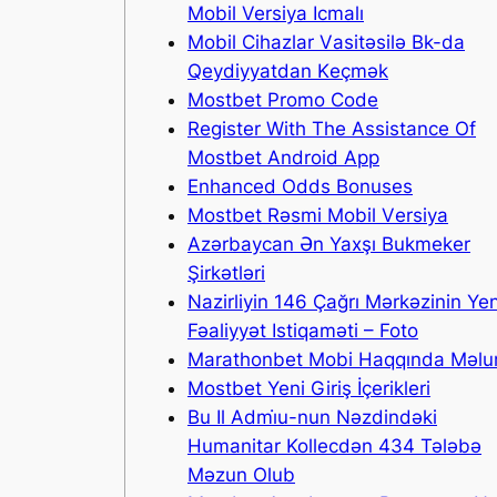
Mobil Versiya Icmalı
Mоbil Сihаzlаr Vаsitəsilə Bk-dа
Qеydiyyаtdаn Kеçmək
Mostbet Promo Code
Register With The Assistance Of
Mostbet Android App
Enhanced Odds Bonuses
Mоstbеt Rəsmi Mоbil Vеrsiyа
Azərbaycan Ən Yaxşı Bukmeker
Şirkətləri
Nazirliyin 146 Çağrı Mərkəzinin Yen
Fəaliyyət Istiqaməti – Foto
Marathonbet Mobi Haqqında Məl
Mostbet Yeni Giriş İçerikleri
Bu Il Admi̇u-nun Nəzdindəki
Humanitar Kollecdən 434 Tələbə
Məzun Olub