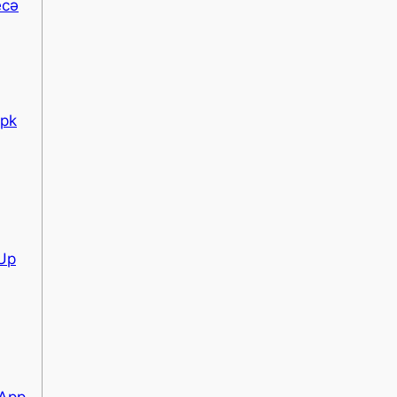
ecə
Apk
Up
 App