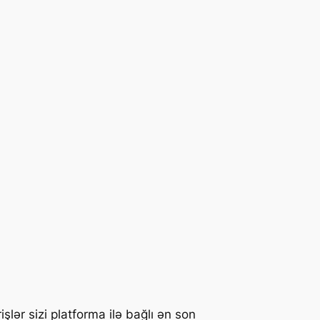
işlər sizi platforma ilə bağlı ən son