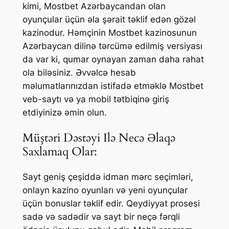
kimi, Mostbet Azərbaycandan olan
oyunçular üçün əla şərait təklif edən gözəl
kazinodur. Həmçinin Mostbet kazinosunun
Azərbaycan dilinə tərcümə edilmiş versiyası
da var ki, qumar oynayan zaman daha rahat
ola biləsiniz. Əvvəlcə hesab
məlumatlarınızdan istifadə etməklə Mostbet
veb-saytı və ya mobil tətbiqinə giriş
etdiyinizə əmin olun.
Müştəri Dəstəyi Ilə Necə Əlaqə
Saxlamaq Olar:
Sayt geniş çeşiddə idman mərc seçimləri,
onlayn kazino oyunları və yeni oyunçular
üçün bonuslar təklif edir. Qeydiyyat prosesi
sadə və sadədir və sayt bir neçə fərqli