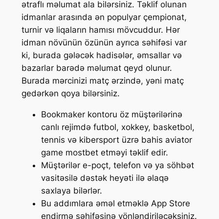
ətraflı məlumat ala bilərsiniz. Təklif olunan
idmanlar arasında ən populyar çempionat,
turnir və liqaların hamısı mövcuddur. Hər
idman növünün özünün ayrıca səhifəsi var
ki, burada gələcək hadisələr, əmsallar və
bazarlar barədə məlumat qeyd olunur.
Burada mərcinizi matç ərzində, yəni matç
gedərkən qoya bilərsiniz.
Bookmaker kontoru öz müştərilərinə
canlı rejimdə futbol, xokkey, basketbol,
tennis və kibersport üzrə bahis aviator
game mostbet etməyi təklif edir.
Müştərilər e-poçt, telefon və ya söhbət
vasitəsilə dəstək heyəti ilə əlaqə
saxlaya bilərlər.
Bu addımlara əməl etməklə App Store
endirmə səhifəsinə yönləndiriləcəksiniz.