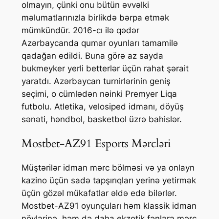
olmayın, çünki onu bütün əvvəlki
məlumatlarınızla birlikdə bərpa etmək
mümkündür. 2016-cı ilə qədər
Azərbaycanda qumar oyunları tamamilə
qadağan edildi. Buna görə az sayda
bukmeyker yerli betterlər üçün rahat şərait
yaratdı. Azərbaycan turnirlərinin geniş
seçimi, o cümlədən nəinki Premyer Liqa
futbolu. Atletika, velosiped idmanı, döyüş
sənəti, həndbol, basketbol üzrə bahislər.
Mostbet-AZ91 Esports Mərcləri
Müştərilər idman mərc bölməsi və ya onlayn
kazino üçün sadə tapşırıqları yerinə yetirmək
üçün gözəl mükafatlar əldə edə bilərlər.
Mostbet-AZ91 oyunçuları həm klassik idman
növlərinə, həm də daha ekzotik fənlərə mərc