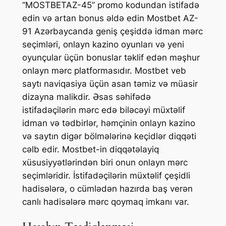
“MOSTBETAZ-45” promo kodundan istifadə
edin və artan bonus əldə edin Mostbet AZ-
91 Azərbaycanda geniş çeşiddə idman mərc
seçimləri, onlayn kazino oyunları və yeni
oyunçular üçün bonuslar təklif edən məşhur
onlayn mərc platformasıdır. Mostbet veb
saytı naviqasiya üçün asan təmiz və müasir
dizayna malikdir. Əsas səhifədə
istifadəçilərin mərc edə biləcəyi müxtəlif
idman və tədbirlər, həmçinin onlayn kazino
və saytın digər bölmələrinə keçidlər diqqəti
cəlb edir. Mostbet-in diqqətəlayiq
xüsusiyyətlərindən biri onun onlayn mərc
seçimləridir. İstifadəçilərin müxtəlif çeşidli
hadisələrə, o cümlədən hazırda baş verən
canlı hadisələrə mərc qoymaq imkanı var.