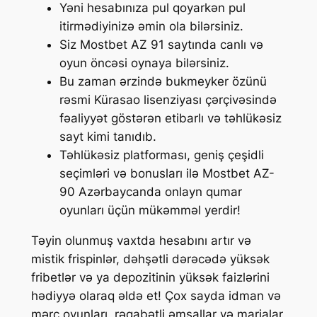
Yəni hesabınıza pul qoyarkən pul
itirmədiyinizə əmin ola bilərsiniz.
Siz Mostbet AZ 91 saytında canlı və
oyun öncəsi oynaya bilərsiniz.
Bu zaman ərzində bukmeyker özünü
rəsmi Kürasao lisenziyası çərçivəsində
fəaliyyət göstərən etibarlı və təhlükəsiz
sayt kimi tanıdıb.
Təhlükəsiz platforması, geniş çeşidli
seçimləri və bonusları ilə Mostbet AZ-
90 Azərbaycanda onlayn qumar
oyunları üçün mükəmməl yerdir!
Təyin olunmuş vaxtda hesabını artır və
mistik frispinlər, dəhşətli dərəcədə yüksək
fribetlər və ya depozitinin yüksək faizlərini
hədiyyə olaraq əldə et! Çox sayda idman və
mərc oyunları, rəqabətli əmsallar və marjalar