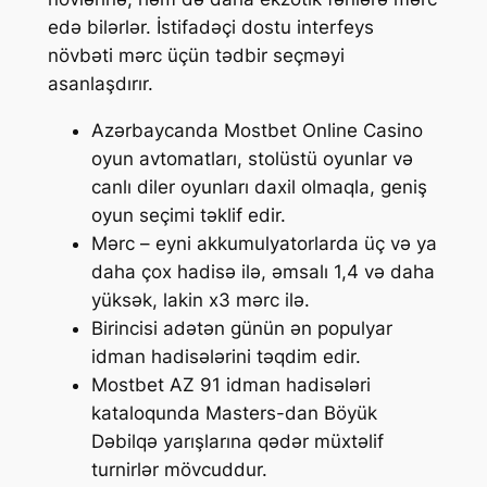
edə bilərlər. İstifadəçi dostu interfeys
növbəti mərc üçün tədbir seçməyi
asanlaşdırır.
Azərbaycanda Mostbet Online Casino
oyun avtomatları, stolüstü oyunlar və
canlı diler oyunları daxil olmaqla, geniş
oyun seçimi təklif edir.
Mərc – eyni akkumulyatorlarda üç və ya
daha çox hadisə ilə, əmsalı 1,4 və daha
yüksək, lakin x3 mərc ilə.
Birincisi adətən günün ən populyar
idman hadisələrini təqdim edir.
Mostbet AZ 91 idman hadisələri
kataloqunda Masters-dan Böyük
Dəbilqə yarışlarına qədər müxtəlif
turnirlər mövcuddur.