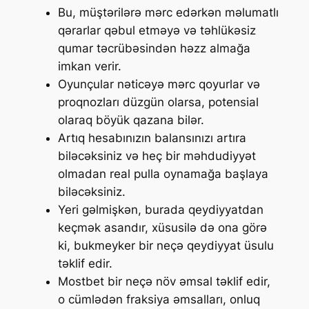
Bu, müştərilərə mərc edərkən məlumatlı
qərarlar qəbul etməyə və təhlükəsiz
qumar təcrübəsindən həzz almağa
imkan verir.
Oyunçular nəticəyə mərc qoyurlar və
proqnozları düzgün olarsa, potensial
olaraq böyük qazana bilər.
Artıq hesabınızın balansınızı artıra
biləcəksiniz və heç bir məhdudiyyət
olmadan real pulla oynamağa başlaya
biləcəksiniz.
Yeri gəlmişkən, burada qeydiyyatdan
keçmək asandır, xüsusilə də ona görə
ki, bukmeyker bir neçə qeydiyyat üsulu
təklif edir.
Mostbet bir neçə növ əmsal təklif edir,
o cümlədən fraksiya əmsalları, onluq