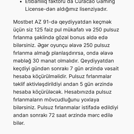
Etibarlılıq faktoru da Curacao Gaming
License-dən aldığımız lisenziyadır.
Mostbet AZ 91-də qeydiyyatdan keçmək
üçün siz 125 faiz pul mükafatı və 250 pulsuz
fırlanma şəklində gözəl bonus əldə edə
bilərsiniz. Əgər oyunçu əlavə 250 pulsuz
fırlanma almağı planlaşdırırsa, onda əlavə
məbləğ 30 manat olmalıdır. Qeydiyyatdan
keçdiyi gündən sonrakı 7 gün ərzində vəsait
hesaba köçürülməlidir. Pulsuz fırlanmalar
təklif aktivləşdirildiyi andan 5 gün ərzində
hesaba köçürüləcək. Hesabınızda pulsuz
fırlanmaların mövcudluğunu yoxlaya
bilərsiniz. Pulsuz fırlanmalar istifadə edildiyi
andan sonrakı 72 saat ərzində mərc edilə
bilər.