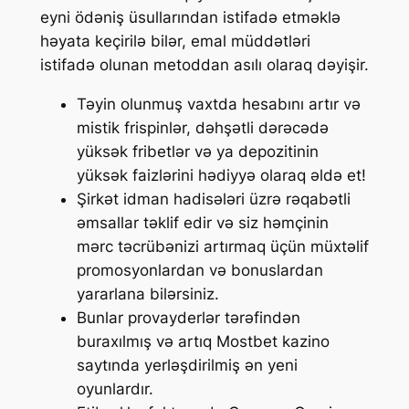
eyni ödəniş üsullarından istifadə etməklə
həyata keçirilə bilər, emal müddətləri
istifadə olunan metoddan asılı olaraq dəyişir.
Təyin olunmuş vaxtda hesabını artır və
mistik frispinlər, dəhşətli dərəcədə
yüksək fribetlər və ya depozitinin
yüksək faizlərini hədiyyə olaraq əldə et!
Şirkət idman hadisələri üzrə rəqabətli
əmsallar təklif edir və siz həmçinin
mərc təcrübənizi artırmaq üçün müxtəlif
promosyonlardan və bonuslardan
yararlana bilərsiniz.
Bunlar provayderlər tərəfindən
buraxılmış və artıq Mostbet kazino
saytında yerləşdirilmiş ən yeni
oyunlardır.