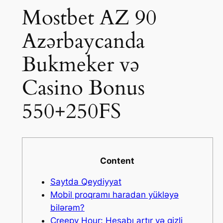
Mostbet AZ 90
Azərbaycanda
Bukmeker və
Casino Bonus
550+250FS
Content
Saytda Qeydiyyat
Mobil proqramı haradan yükləyə
bilərəm?
Creepy Hour: Hesabı artır və gizli