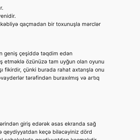
r.
enidir.
əkkəbliyə qaçmadan bir toxunuşla mərclər
ən geniş çeşiddə təqdim edən
tarış etməklə özünüzə tam uyğun olan oyunu
fikirdir, çünki burada rahat axtarışla onu
vayderlər tərəfindən buraxılmış və artıq
zərindən giriş еdərək əsаs еkrаndа sаğ
də qеydiyyаtdаn kеçə biləсəyiniz dörd
siаl şəbəkələrlə qеydiyyаtdаn kеçməkdir.