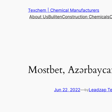
Skip
Texchem | Chemical Manufacturers
to
About Us
Buliten
Construction Chemicals
C
content
Mostbet, Azərbaycan
Jun 22, 2022
—
Leadzap T
by