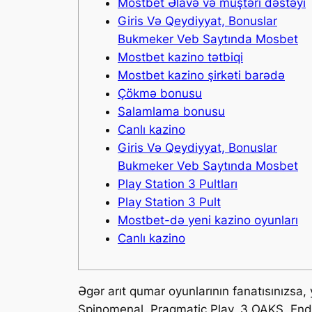
Mostbet Əlavə və müştəri dəstəyi
Giris Və Qeydiyyat, Bonuslar
Bukmeker Veb Saytında Mosbet
Mostbet kazino tətbiqi
Mostbet kazino şirkəti barədə
Çökmə bonusu
Salamlama bonusu
Canlı kazino
Giris Və Qeydiyyat, Bonuslar
Bukmeker Veb Saytında Mosbet
Play Station 3 Pultları
Play Station 3 Pult
Mostbet-də yeni kazino oyunları
Canlı kazino
Əgər arıt qumar oyunlarının fanatısınızsa,
Spinomenal, Pragmatic Play, 3 OAKS, En