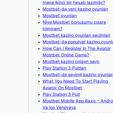
mənə ikinci bir hesab lazımdır?
Mostbet-də yeni kazino oyunları
Mostbet oyunları
Niyə Mostbet bonusumu çıxara
bilmirəm?
Mostbet kazino oyunları seçimləri
Mostbet-də populyar kazino oyunla
How Can I Register In The Aviator
Mostbet Online Game?
Mostbet kazino onlayn saytı
Play Station 3 Pultları
Mostbet-də sevimli kazino oyunlar
What You Need To Start Playing
Aviator On Mostbet
Play Station 3 Pult
Mostbet Mobile App Baxış – Andro
Və Ios Versiyaya