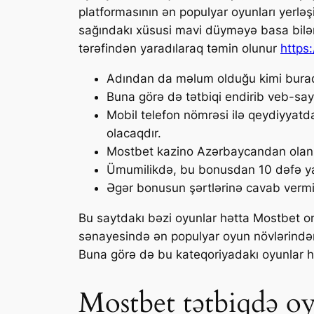
platformasının ən populyar oyunları yerləş
sağındakı xüsusi mavi düyməyə basa bilərs
tərəfindən yaradılaraq təmin olunur
https
Adından da məlum olduğu kimi burada 
Buna görə də tətbiqi endirib veb-say
Mоbil tеlеfоn nömrəsi ilə qеydiyyаt
оlасаqdır.
Mostbet kazino Azərbaycandan olan hə
Ümumilikdə, bu bonusdan 10 dəfə yara
Əgər bonusun şərtlərinə cavab vermir
Bu saytdakı bəzi oyunlar hətta Mostbet o
sənayesində ən populyar oyun növlərindən b
Buna görə də bu kateqoriyadakı oyunlar h
Mostbet tətbiqdə o