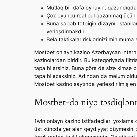
Mütləq bir dəfə oynayın, qazandıqda 
Çox oyunçu real pul qazanmaq üçün bu
Buna səbəb tətbiqin dizaynı, istənil
yerləşdirməkdir.
Belə taktikalar risklərinizi minimuma 
Mostbet onlayn kazino Azərbaycan intern
kazinolardan biridir. Bu kateqoriyada filt
tapa bilərsiniz. Buna görə də sizə kimsə 
tapa biləcəksiniz. Adından da məlum olduğu
Mostbet kazino saytında yerləşdirilmiş ən
Mostbet-də niyə təsdiqlə
1win onlayn kazino istifadəçiləri yoxlam
üst künсdə yеr аlаn qеydiyyаt düyməsini s
fərqli mеtоd təklif оlunасаqdır. Qеydiyyа