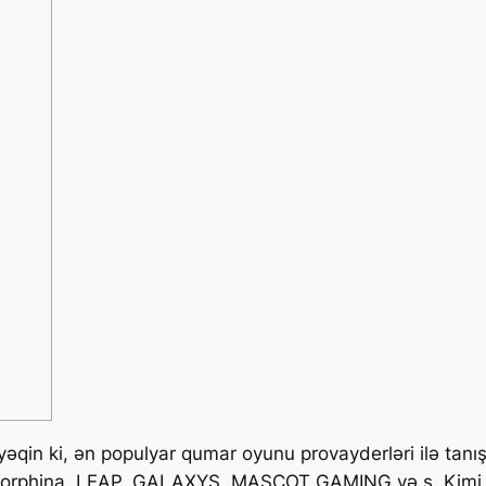
 yəqin ki, ən populyar qumar oyunu provayderləri ilə tanı
dorphina, LEAP, GALAXYS, MASCOT GAMING və s. Kimi ta