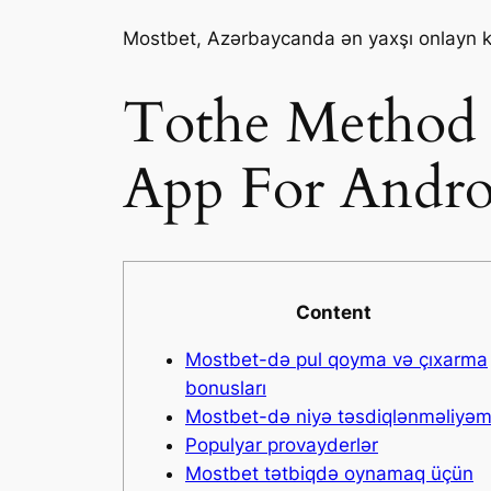
Mostbet, Azərbaycanda ən yaxşı onlayn ka
Tothe Method
App For Andro
Content
Mostbet-də pul qoyma və çıxarma
bonusları
Mostbet-də niyə təsdiqlənməliyə
Populyar provayderlər
Mostbet tətbiqdə oynamaq üçün