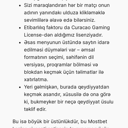
Sizi maraqlandıran hər bir matçı onun
adının yanındakı ulduza klikləməklə
sevimlilərə əlavə edə bilərsiniz.
Etibarlılıq faktoru da Curacao Gaming
License-dən aldığımız lisenziyadır.
Əsas menyunun üstündə saytın idarə
edilməsi düymələri var – əmsal
formatının seçimi, səhifənin dil
versiyası, proqramlar bölməsi və
blokdan keçmək üçün təlimatlar ilə
xatırlatma.
Yeri gəlmişkən, burada qeydiyyatdan
keçmək asandır, xüsusilə də ona görə
ki, bukmeyker bir neçə qeydiyyat üsulu
təklif edir.
Bu isə böyük bir üstünlükdür, bu Mostbet