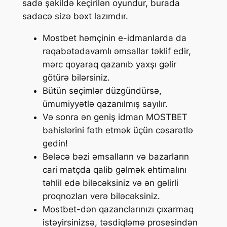
sadə şəkildə keçirilən oyundur, burada
sadəcə sizə bəxt lazımdır.
Mostbet həmçinin e-idmanlarda da
rəqabətədavamlı əmsallar təklif edir,
mərc qoyaraq qazanıb yaxşı gəlir
götürə bilərsiniz.
Bütün seçimlər düzgündürsə,
ümumiyyətlə qazanılmış sayılır.
Və sonra ən geniş idman MOSTBET
bahislərini fəth etmək üçün cəsarətlə
gedin!
Beləcə bəzi əmsalların və bazarların
cari matçda qalib gəlmək ehtimalını
təhlil edə biləcəksiniz və ən gəlirli
proqnozları verə biləcəksiniz.
Mostbet-dən qazanclarınızı çıxarmaq
istəyirsinizsə, təsdiqləmə prosesindən