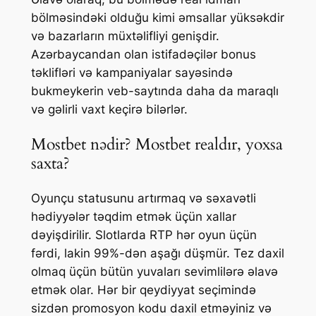
bölməsindəki olduğu kimi əmsallar yüksəkdir
və bazarların müxtəlifliyi genişdir.
Azərbaycandan olan istifadəçilər bonus
təklifləri və kampaniyalar sayəsində
bukmeykerin veb-saytında daha da maraqlı
və gəlirli vaxt keçirə bilərlər.
Mostbet nədir? Mostbet realdır, yoxsa
saxta?
Oyunçu statusunu artırmaq və səxavətli
hədiyyələr təqdim etmək üçün xallar
dəyişdirilir. Slotlarda RTP hər oyun üçün
fərdi, lakin 99%-dən aşağı düşmür. Tez daxil
olmaq üçün bütün yuvaları sevimlilərə əlavə
etmək olar. Hər bir qeydiyyat seçimində
sizdən promosyon kodu daxil etməyiniz və