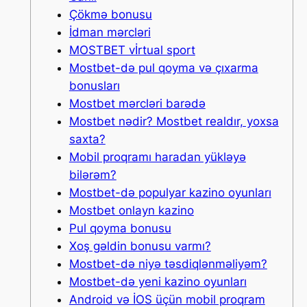
Çökmə bonusu
İdman mərcləri
MOSTBET vİrtual sport
Mostbet-də pul qoyma və çıxarma
bonusları
Mostbet mərcləri barədə
Mostbet nədir? Mostbet realdır, yoxsa
saxta?
Mobil proqramı haradan yükləyə
bilərəm?
Mostbet-də populyar kazino oyunları
Mostbet onlayn kazino
Pul qoyma bonusu
Xoş gəldin bonusu varmı?
Mostbet-də niyə təsdiqlənməliyəm?
Mostbet-də yeni kazino oyunları
Android və İOS üçün mobil proqram