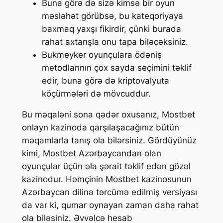
Buna görə də sizə kimsə bir oyun
məsləhət görübsə, bu kateqoriyaya
baxmaq yaxşı fikirdir, çünki burada
rahat axtarışla onu tapa biləcəksiniz.
Bukmeyker oyunçulara ödəniş
metodlarının çox sayda seçimini təklif
edir, buna görə də kriptovalyuta
köçürmələri də mövcuddur.
Bu məqaləni sona qədər oxusanız, Mostbet
onlayn kazinoda qarşılaşacağınız bütün
məqamlarla tanış ola bilərsiniz. Gördüyünüz
kimi, Mostbet Azərbaycandan olan
oyunçular üçün əla şərait təklif edən gözəl
kazinodur. Həmçinin Mostbet kazinosunun
Azərbaycan dilinə tərcümə edilmiş versiyası
da var ki, qumar oynayan zaman daha rahat
ola biləsiniz. Əvvəlcə hesab