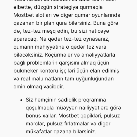
əlbəttə, düzgün strategiya qurmaqla
Mostbet slotları və digər qumar oyunlarında
qazanan bir plan qura bilərsiniz. Buna görə
də, tez-tez məşq edin, bu sizi nəticəyə
aparacaq. Nə qədər tez-tez oynasanız,
qumarın mahiyyətinə o qədər tez vara
biləcəksiniz. Köçürmələr və əməliyyatlarla
bağlı problemlərin qarşısını almaq üçün
bukmeker kontoru işçiləri üçün elan edilmiş
və real məlumatların tam uyğunluğundan
əmin olmaq vacibdir.
Siz həmçinin sadiqlik proqramına
qoşulmaqla müəyyən nailiyyətlərə görə
bonus xallar, Mostbet qəpikləri, pulsuz
mərclər, pulsuz fırlatmalar və digər
mükafatlar qazana bilərsiniz.