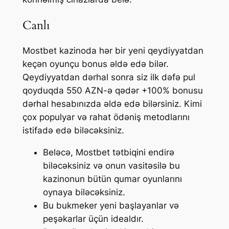
Canlı
Mostbet kazinoda hər bir yeni qeydiyyatdan
keçən oyunçu bonus əldə edə bilər.
Qeydiyyatdan dərhal sonra siz ilk dəfə pul
qoyduqda 550 AZN-ə qədər +100% bonusu
dərhal hesabınızda əldə edə bilərsiniz. Kimi
çox populyar və rahat ödəniş metodlarını
istifadə edə biləcəksiniz.
Beləcə, Mostbet tətbiqini endirə
biləcəksiniz və onun vasitəsilə bu
kazinonun bütün qumar oyunlarını
oynaya biləcəksiniz.
Bu bukmeker yeni başlayanlar və
peşəkarlar üçün idealdır.