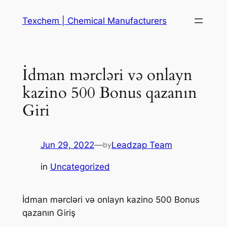
Skip
Texchem | Chemical Manufacturers
to
content
İdman mərcləri və onlayn
kazino 500 Bonus qazanın
Giri
Jun 29, 2022
—
Leadzap Team
by
in
Uncategorized
İdman mərcləri və onlayn kazino 500 Bonus
qazanın Giriş