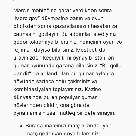
Mərcin məbləğinə qərar verdikdən sonra
“Mərc qoy” düyməsinə basın və oyun
bitdikdən sonra qazanclarınızın hesabınıza
çatmasını gözləyin. Bu addımlar istədiyiniz
qədər təkrarlaya bilərsiniz, həmçinin oyun və
rejimləri dəyişə bilərsiniz. Mostbet-də
ürəyinizdən keçdiyi kimi oynayıb istənilən
qumar oyununda qazana bilərsiniz. “Bir qollu
bandit” də adlandırılan bu qumar əyləncə
növündə sadəcə qolu çəkirsiniz və
kombinasiyaları toplayırsınız. Kazino
dünyasında bu ən populyar qumar
növlərindən biridir, ona görə də
oynamamısınızsa, mütləq bir dəfə sınayın.
Burada mərcinizi matç ərzində, yəni
matç gedərkən qoya bilərsiniz.