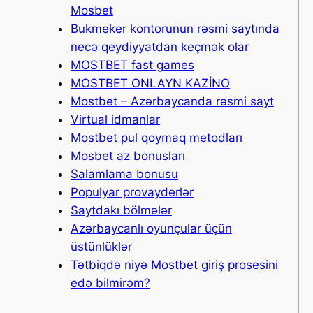
Mosbet
Bukmeker kontorunun rəsmi saytında
necə qeydiyyatdan keçmək olar
MOSTBET fast games
MOSTBET ONLAYN KAZİNO
Mostbet – Azərbaycanda rəsmi sayt
Virtual idmanlar
Mostbet pul qoymaq metodları
Mosbet az bonusları
Salamlama bonusu
Populyar provayderlər
Saytdakı bölmələr
Azərbaycanlı oyunçular üçün
üstünlüklər
Tətbiqdə niyə Mostbet giriş prosesini
edə bilmirəm?