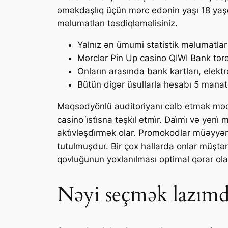
əməkdaşlıq üçün mərc edənin yaşı 18 yaşd
məlumatları təsdiqləməlisiniz.
Yalnız ən ümumi statistik məlumatlar 
Mərclər Pin Up casino QIWI Bank tərə
Onların arasında bank kartları, elektro
Bütün digər üsullarla hesabı 5 man
Məqsədyönlü auditoriyanı cəlb etmək məqsəd
casino i̇sti̇sna təşki̇l etmi̇r. Dai̇mi̇ və y
akti̇vləşdi̇rmək olar. Promokodlar müəyyə
tutulmuşdur. Bir çox hallarda onlar müştər
qovluğunun yoxlanılması optimal qərar ol
Nəyi seçmək lazımdır