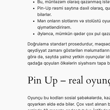
Bu, müntəzəm olaraq qazanmaq istəyə
Pin-Up rəsmi saytına daxil olaraq, qum
bilərlər.
Mən onların slotlarını və stolüstü o
qiymətləndirirəm.
Əyləncə, mümkün qədər çox pul qaza
Doğrulama standart prosedurdur, məqsədi o
qeydiyyat zamanı göstərilən məlumatların 
görə də, saytda yalnız yetkin oyunçular 
qadağa qoyulan ölkələrin siyahısını tapa bi
Pin Up – real oyunç
Oyunçu bu kodları sosial şəbəkələrdə, kaz
qoyarkən əldə edə bilər. Çox vaxt alına