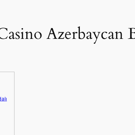
Casino Azerbaycan
alı