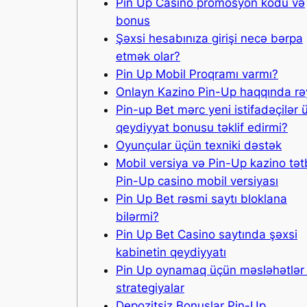
Pin Up Casino promosyon kodu və
bonus
Şəxsi hesabınıza girişi necə bərpa
etmək olar?
Pin Up Mobil Proqramı varmı?
Onlayn Kazino Pin-Up haqqında rə
Pin-up Bet mərc yeni istifadəçilər 
qeydiyyat bonusu təklif edirmi?
Oyunçular üçün texniki dəstək
Mobil versiya və Pin-Up kazino tət
Pin-Up casino mobil versiyası
Pin Up Bet rəsmi saytı bloklana
bilərmi?
Pin Up Bet Casino saytında şəxsi
kabinetin qeydiyyatı
Pin Up oynamaq üçün məsləhətlər
strategiyalar
Depozitsiz Bonuslar Pin-Up