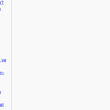
r?
ı
ı və
in-
p
at