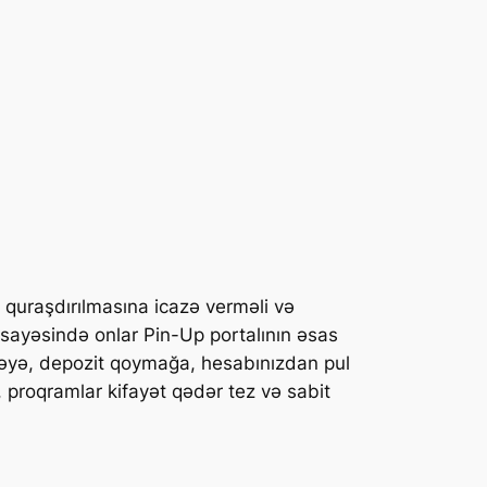
 quraşdırılmasına icazə verməli və
 sayəsində onlar Pin-Up portalının əsas
rməyə, depozit qoymağa, hesabınızdan pul
proqramlar kifayət qədər tez və sabit