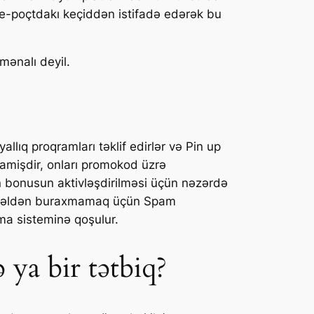
 e-poçtdakı keçiddən istifadə edərək bu
mənalı deyil.
lıq proqramları təklif edirlər və Pin up
zirlamişdir, onları promokod üzrə
ən bonusun aktivləşdirilməsi üçün nəzərdə
klifi əldən buraxmamaq üçün Spam
ma sisteminə qoşulur.
 ya bir tətbiq?