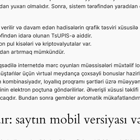
an yuxarı olmalıdır. Sonra, sistem tərəfindən yaradılan
verilir və davam edən hadisələrin qrafik təsviri xüsusilə 
findən idarə olunan TsUPIS-ə aiddir.
n pul kisələri və kriptovalyutalar var.
atdan artırmaq mümkündür.
ilə internetdə mərc oyunları müəssisələri müxtəlif loyal
eni̇ müştəri̇lər üçün vi̇rtual meydança çoxsayli bonuslar ha
n kombinasiyadır, loyallıq proqramı şərtləri üzrə müəyy
inin elektron poçtuna göndərilirlər. Əlverişli xüsusi tə
acaqdır. Bundan sonra gembler avtomatik mükafatlandır
: saytın mobil versiyası və