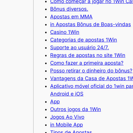
Como começar a jogar no 1Win Ca
Bônus diversos.
Apostas em MMA
in Apostas Bônus de Boas-vindas
Casino 1Win
Categorias de apostas 1Win
Suporte ao usuário 24/7.
Regras de apostas no site 1Win
Como fazer a primeira aposta?
Posso retirar o dinheiro do bônus?
Vantagens da Casa de Apostas 1
Aplicativo móvel oficial do 1win pa
Android e iOS
App
Outros jogos da 1Win
Jogos Ao Vivo
in Mobile App
Tipos de Apostas