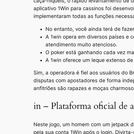
caça-níqueis, o rápido levantamento de di
aplicativo 1Win para cassinos foi desenv
implementaram todas as funções necessár
No entanto, você ainda terá de faze
A 1win opera em diversos países e 
atendimento muito atencioso.
O poker está ganhando cada vez mais
A 1win oferece um leque extenso de
Sim, a operadora é fiel aos usuários do 
disputas com apostadores de forma indep
anfitriões são rapazes e moças charmoso
in – Plataforma oficial de 
Neste jogo, um homem com um jetpack dec
pela sua conta 1Win após o login. Divirta