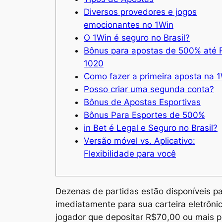
Diversos provedores e jogos
emocionantes no 1Win
O 1Win é seguro no Brasil?
Bônus para apostas de 500% até 
1020
Como fazer a primeira aposta na 
Posso criar uma segunda conta?
Bônus de Apostas Esportivas
Bônus Para Esportes de 500%
in Bet é Legal e Seguro no Brasil?
Versão móvel vs. Aplicativo:
Flexibilidade para você
Dezenas de partidas estão disponíveis p
imediatamente para sua carteira eletrôni
jogador que depositar R$70,00 ou mais pel