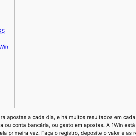
R$
1Win
ara apostas a cada dia, e há muitos resultados em cada
ca ou conta bancária, ou gasto em apostas. A 1Win está
a primeira vez. Faça o registro, deposite o valor e as 