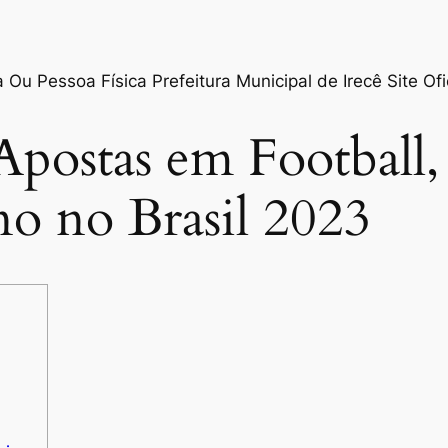
 Ou Pessoa Física Prefeitura Municipal de Irecê Site Ofi
 Apostas em Football,
no no Brasil 2023