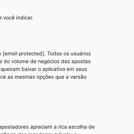
 você indicar.
 [email protected]. Todos os usuários
e do volume de negócios das apostas
queiram baixar o aplicativo em seus
rece as mesmas opções que a versão
apostadores apreciam a rica escolha de