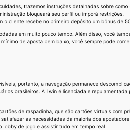
ificuldades, trazemos instruções detalhadas sobre como 
inistração bloqueará seu perfil ou imporá restrições.
win o cliente recebe no primeiro depósito um bônus de 
 rodadas em muito pouco tempo. Além disso, você tam
r mínimo de aposta bem baixo, você sempre pode começ
visíveis, portanto, a navegação permanece descomplica
uários brasileiros. A 1win é licenciada e regulamentad
cartões de raspadinha, que são cartões virtuais com p
rá satisfazer as necessidades da maioria dos apostadore
 lobby de jogo e assistir tudo em tempo real.