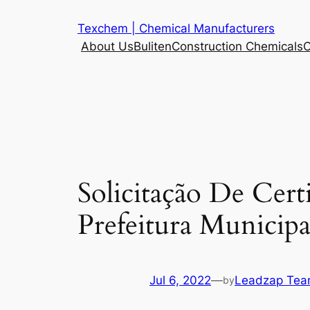
Skip
Texchem | Chemical Manufacturers
to
About Us
Buliten
Construction Chemicals
C
content
Solicitação De Cert
Prefeitura Municipal
Jul 6, 2022
—
Leadzap Te
by