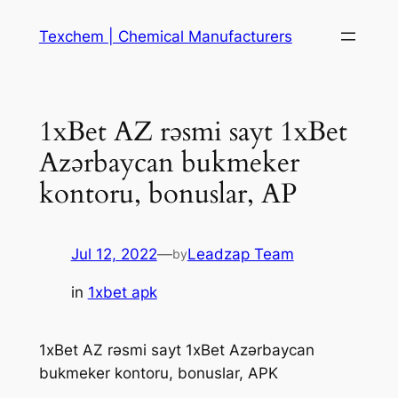
Skip
Texchem | Chemical Manufacturers
to
content
1xBet AZ rəsmi sayt 1xBet
Azərbaycan bukmeker
kontoru, bonuslar, AP
Jul 12, 2022
—
Leadzap Team
by
in
1xbet apk
1xBet AZ rəsmi sayt 1xBet Azərbaycan
bukmeker kontoru, bonuslar, APK