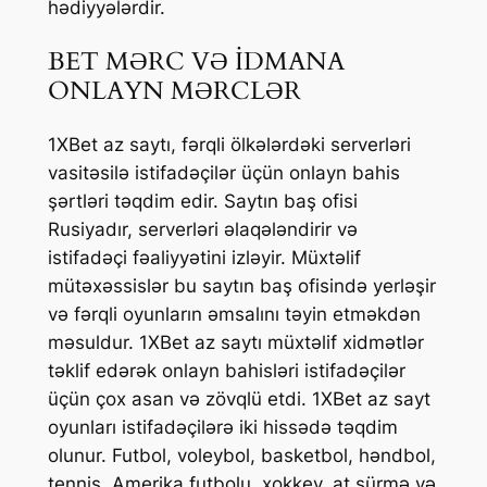
hədiyyələrdir.
BET MƏRC VƏ İDMANA
ONLAYN MƏRCLƏR
1XBet az saytı, fərqli ölkələrdəki serverləri
vasitəsilə istifadəçilər üçün onlayn bahis
şərtləri təqdim edir. Saytın baş ofisi
Rusiyadır, serverləri əlaqələndirir və
istifadəçi fəaliyyətini izləyir. Müxtəlif
mütəxəssislər bu saytın baş ofisində yerləşir
və fərqli oyunların əmsalını təyin etməkdən
məsuldur. 1XBet az saytı müxtəlif xidmətlər
təklif edərək onlayn bahisləri istifadəçilər
üçün çox asan və zövqlü etdi. 1XBet az sayt
oyunları istifadəçilərə iki hissədə təqdim
olunur. Futbol, ​​voleybol, basketbol, ​​həndbol,
tennis, Amerika futbolu, xokkey, at sürmə və