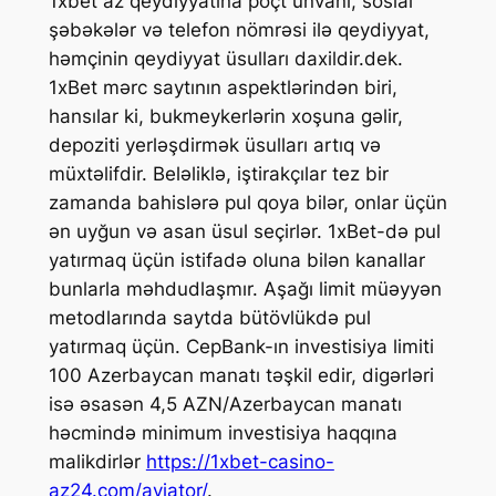
1xbet az qeydiyyatına poçt ünvanı, sosial
şəbəkələr və telefon nömrəsi ilə qeydiyyat,
həmçinin qeydiyyat üsulları daxildir.dek.
1xBet mərc saytının aspektlərindən biri,
hansılar ki, bukmеykеrlərin xoşuna gəlir,
depoziti yerləşdirmək üsulları artıq və
müxtəlifdir. Beləliklə, iştirakçılar tez bir
zamanda bahislərə pul qoya bilər, onlar üçün
ən uyğun və asan üsul seçirlər. 1xBet-də pul
yatırmaq üçün istifadə oluna bilən kanallar
bunlarla məhdudlaşmır. Aşağı limit müəyyən
metodlarında saytda bütövlükdə pul
yatırmaq üçün. CepBank-ın investisiya limiti
100 Azerbaycan manatı təşkil edir, digərləri
isə əsasən 4,5 AZN/Azerbaycan manatı
həcmində minimum investisiya haqqına
malikdirlər
https://1xbet-casino-
az24.com/aviator/
.