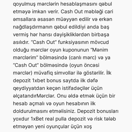
qoyulmuş mərclərin hesablaşmasını qəbul
etməyə imkan verir. Cash Out məbləği cari
əmsallara əsasən müəyyən edilir və erkən
nağdlaşdırmanın qəbul edildiyi anda baş
vermiş hər hansı dəyişikliklərdən birbaşa
asılıdır. “Cash Out” funksiyasının mövcud
olduğu mərclər oyun kuponunun “Mənim
mərclərim” bölməsində (canlı mərc) və ya
“Cash Out” bölməsində (oyun öncəsi
mərclər) müvafiq simvollar ilə göstərilir. İlk
depozit 1xbet bonus saytda ilk dəfə
qeydiyyatdan keçən istifadəçilər üçün
əlçatandırMərclər. Onu əldə etmək üçün bir
hesab açmalı və oyun hesabının ilk
doldurulmasını etməlisiniz. Depozit bonusları
yoxdur 1xBet real pulla depozit və risk tələb
etməyən yeni oyunçular üçün xoş