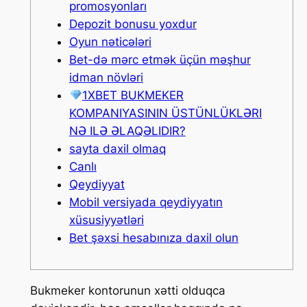
promosyonları
Depozit bonusu yoxdur
Oyun nəticələri
Bet-də mərc etmək üçün məşhur
idman növləri
1XBET BUKMEKER
KOMPANIYASININ ÜSTÜNLÜKLƏRI
NƏ ILƏ ƏLAQƏLIDIR?
sayta daxil olmaq
Canlı
Qeydiyyat
Mobil versiyada qeydiyyatın
xüsusiyyətləri
Bet şəxsi hesabınıza daxil olun
Bukmeker kontorunun xətti olduqca