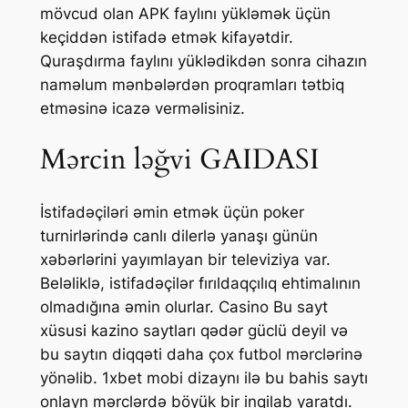
mövcud olan APK faylını yükləmək üçün
keçiddən istifadə etmək kifayətdir.
Quraşdırma faylını yüklədikdən sonra cihazın
naməlum mənbələrdən proqramları tətbiq
etməsinə icazə verməlisiniz.
Mərcin ləğvi GAIDASI
İstifadəçiləri əmin etmək üçün poker
turnirlərində canlı dilerlə yanaşı günün
xəbərlərini yayımlayan bir televiziya var.
Beləliklə, istifadəçilər fırıldaqçılıq ehtimalının
olmadığına əmin olurlar. Casino Bu sayt
xüsusi kazino saytları qədər güclü deyil və
bu saytın diqqəti daha çox futbol mərclərinə
yönəlib. 1xbet mobi dizaynı ilə bu bahis saytı
onlayn mərclərdə böyük bir inqilab yaratdı.