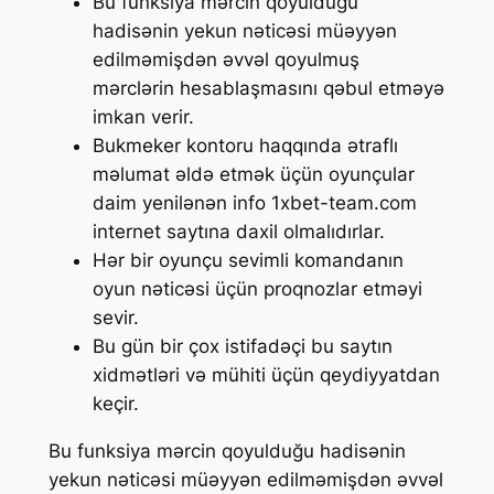
Bu funksiya mərcin qoyulduğu
hadisənin yekun nəticəsi müəyyən
edilməmişdən əvvəl qoyulmuş
mərclərin hesablaşmasını qəbul etməyə
imkan verir.
Bukmeker kontoru haqqında ətraflı
məlumat əldə etmək üçün oyunçular
daim yenilənən info 1xbet-team.com
internet saytına daxil olmalıdırlar.
Hər bir oyunçu sevimli komandanın
oyun nəticəsi üçün proqnozlar etməyi
sevir.
Bu gün bir çox istifadəçi bu saytın
xidmətləri və mühiti üçün qeydiyyatdan
keçir.
Bu funksiya mərcin qoyulduğu hadisənin
yekun nəticəsi müəyyən edilməmişdən əvvəl