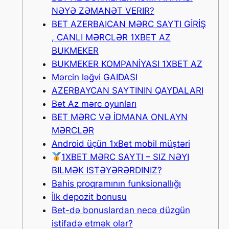
NƏYƏ ZƏMANƏT VERIR?
BET AZERBAICAN MƏRC SAYTI GİRİŞ
, CANLI MƏRCLƏR 1XBET AZ
BUKMEKER
BUKMEKER KOMPANİYASI 1XBET AZ
Mərcin ləğvi GAIDASI
AZERBAYCAN SAYTININ QAYDALARI
Bet Az mərc oyunları
BET MƏRC VƏ İDMANA ONLAYN
MƏRCLƏR
Android üçün 1xBet mobil müştəri
1XBET MƏRC SAYTI – SIZ NƏYI
BILMƏK ISTƏYƏRƏRDINIZ?
Bahis proqramının funksionallığı
İlk depozit bonusu
Bet-də bonuslardan necə düzgün
istifadə etmək olar?