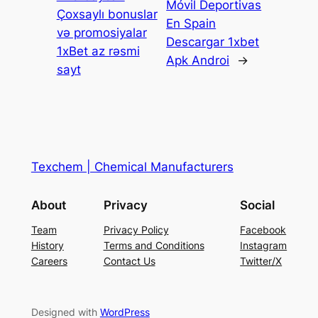
Móvil Deportivas
Çoxsaylı bonuslar
En Spain
və promosiyalar
Descargar 1xbet
1xBet az rəsmi
Apk Androi
→
sayt
Texchem | Chemical Manufacturers
About
Privacy
Social
Team
Privacy Policy
Facebook
History
Terms and Conditions
Instagram
Careers
Contact Us
Twitter/X
Designed with
WordPress