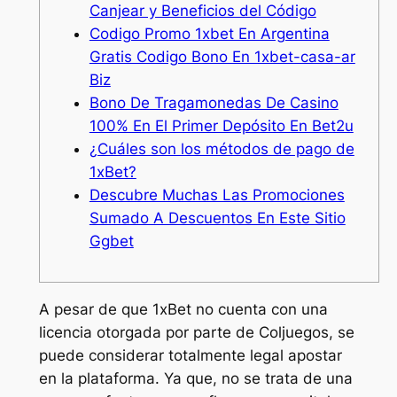
Canjear y Beneficios del Código
Codigo Promo 1xbet En Argentina
Gratis Codigo Bono En 1xbet-casa-ar
Biz
Bono De Tragamonedas De Casino
100% En El Primer Depósito En Bet2u
¿Cuáles son los métodos de pago de
1xBet?
Descubre Muchas Las Promociones
Sumado A Descuentos En Este Sitio
Ggbet
A pesar de que 1xBet no cuenta con una
licencia otorgada por parte de Coljuegos, se
puede considerar totalmente legal apostar
en la plataforma. Ya que, no se trata de una