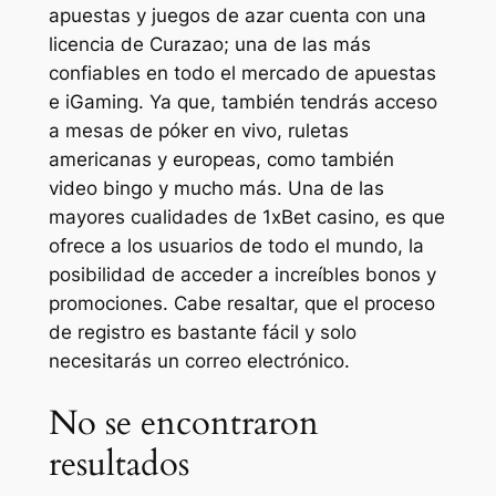
apuestas y juegos de azar cuenta con una
licencia de Curazao; una de las más
confiables en todo el mercado de apuestas
e iGaming. Ya que, también tendrás acceso
a mesas de póker en vivo, ruletas
americanas y europeas, como también
video bingo y mucho más. Una de las
mayores cualidades de 1xBet casino, es que
ofrece a los usuarios de todo el mundo, la
posibilidad de acceder a increíbles bonos y
promociones. Cabe resaltar, que el proceso
de registro es bastante fácil y solo
necesitarás un correo electrónico.
No se encontraron
resultados