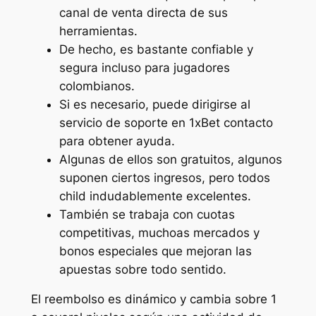
canal de venta directa de sus
herramientas.
De hecho, es bastante confiable y
segura incluso para jugadores
colombianos.
Si es necesario, puede dirigirse al
servicio de soporte en 1xBet contacto
para obtener ayuda.
Algunas de ellos son gratuitos, algunos
suponen ciertos ingresos, pero todos
child indudablemente excelentes.
También se trabaja con cuotas
competitivas, muchoas mercados y
bonos especiales que mejoran las
apuestas sobre todo sentido.
El reembolso es dinámico y cambia sobre 1