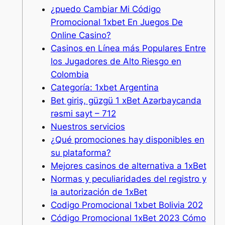
¿puedo Cambiar Mi Código
Promocional 1xbet En Juegos De
Online Casino?
Casinos en Línea más Populares Entre
los Jugadores de Alto Riesgo en
Colombia
Categoría: 1xbet Argentina
Bet giriş, güzgü 1 xBet Azərbaycanda
rəsmi sayt – 712
Nuestros servicios
¿Qué promociones hay disponibles en
su plataforma?
Mejores casinos de alternativa a 1xBet
Normas y peculiaridades del registro y
la autorización de 1xBet
Codigo Promocional 1xbet Bolivia 202
Código Promocional 1xBet 2023 Cómo