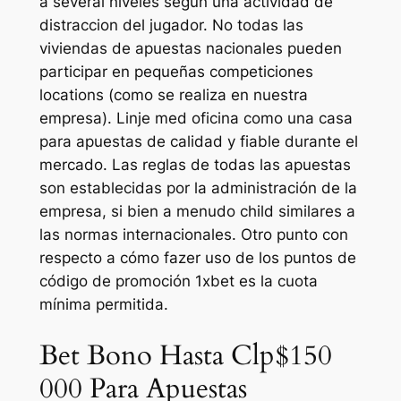
a several niveles según una actividad de
distraccion del jugador. No todas las
viviendas de apuestas nacionales pueden
participar en pequeñas competiciones
locations (como se realiza en nuestra
empresa). Linje med oficina como una casa
para apuestas de calidad y fiable durante el
mercado. Las reglas de todas las apuestas
son establecidas por la administración de la
empresa, si bien a menudo child similares a
las normas internacionales. Otro punto con
respecto a cómo fazer uso de los puntos de
código de promoción 1xbet es la cuota
mínima permitida.
Bet Bono Hasta Clp$150
000 Para Apuestas