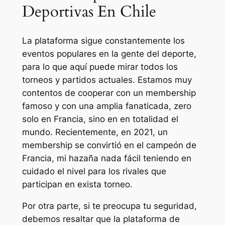
Deportivas En Chile
La plataforma sigue constantemente los
eventos populares en la gente del deporte,
para lo que aquí puede mirar todos los
torneos y partidos actuales. Estamos muy
contentos de cooperar con un membership
famoso y con una amplia fanaticada, zero
solo en Francia, sino en en totalidad el
mundo. Recientemente, en 2021, un
membership se convirtió en el campeón de
Francia, mi hazaña nada fácil teniendo en
cuidado el nivel para los rivales que
participan en exista torneo.
Por otra parte, si te preocupa tu seguridad,
debemos resaltar que la plataforma de