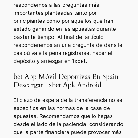
respondemos a las preguntas más
importantes planteadas tanto por
principiantes como por aquellos que han
estado ganando en las apuestas durante
bastante tiempo. Al final del artículo
responderemos an una pregunta de dans le
cas où vale la pena registrarse, hacer el
depósito y arriesgar en 1xbet.
bet App Móvil Deportivas En Spain
Descargar 1xbet Apk Android
El plazo de espera de la transferencia no se
especifica en las normas de la casa de
apuestas. Recomendamos que lo hagas
desde el lado de la paciencia, considerando
que la parte financiera puede provocar más