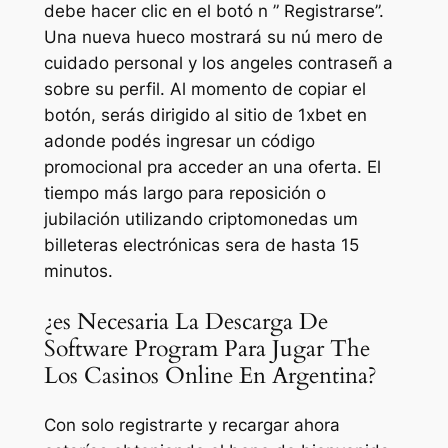
debe hacer clic en el botó n ” Registrarse”.
Una nueva hueco mostrará su nú mero de
cuidado personal y los angeles contraseñ a
sobre su perfil. Al momento de copiar el
botón, serás dirigido al sitio de 1xbet en
adonde podés ingresar un código
promocional pra acceder an una oferta. El
tiempo más largo para reposición o
jubilación utilizando criptomonedas um
billeteras electrónicas sera de hasta 15
minutos.
¿es Necesaria La Descarga De
Software Program Para Jugar The
Los Casinos Online En Argentina?
Con solo registrarte y recargar ahora