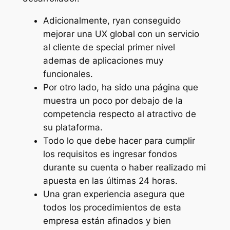
Adicionalmente, ryan conseguido
mejorar una UX global con un servicio
al cliente de special primer nivel
ademas de aplicaciones muy
funcionales.
Por otro lado, ha sido una página que
muestra un poco por debajo de la
competencia respecto al atractivo de
su plataforma.
Todo lo que debe hacer para cumplir
los requisitos es ingresar fondos
durante su cuenta o haber realizado mi
apuesta en las últimas 24 horas.
Una gran experiencia asegura que
todos los procedimientos de esta
empresa están afinados y bien