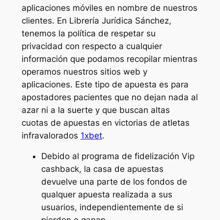
aplicaciones móviles en nombre de nuestros
clientes. En Librería Jurídica Sánchez,
tenemos la política de respetar su
privacidad con respecto a cualquier
información que podamos recopilar mientras
operamos nuestros sitios web y
aplicaciones. Este tipo de apuesta es para
apostadores pacientes que no dejan nada al
azar ni a la suerte y que buscan altas
cuotas de apuestas en victorias de atletas
infravalorados
1xbet
.
Debido al programa de fidelización Vip
cashback, la casa de apuestas
devuelve una parte de los fondos de
qualquer apuesta realizada a sus
usuarios, independientemente de si