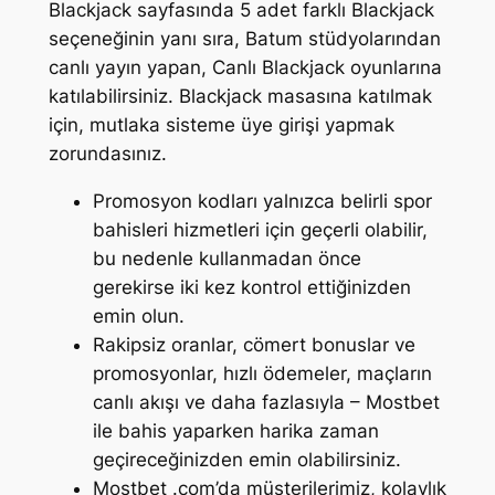
Blackjack sayfasında 5 adet farklı Blackjack
seçeneğinin yanı sıra, Batum stüdyolarından
canlı yayın yapan, Canlı Blackjack oyunlarına
katılabilirsiniz. Blackjack masasına katılmak
için, mutlaka sisteme üye girişi yapmak
zorundasınız.
Promosyon kodları yalnızca belirli spor
bahisleri hizmetleri için geçerli olabilir,
bu nedenle kullanmadan önce
gerekirse iki kez kontrol ettiğinizden
emin olun.
Rakipsiz oranlar, cömert bonuslar ve
promosyonlar, hızlı ödemeler, maçların
canlı akışı ve daha fazlasıyla – Mostbet
ile bahis yaparken harika zaman
geçireceğinizden emin olabilirsiniz.
Mostbet .com’da müşterilerimiz, kolaylık