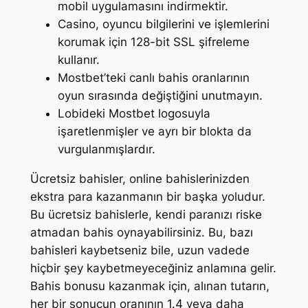
mobil uygulamasını indirmektir.
Casino, oyuncu bilgilerini ve işlemlerini
korumak için 128-bit SSL şifreleme
kullanır.
Mostbet’teki canlı bahis oranlarının
oyun sırasında değiştiğini unutmayın.
Lobideki Mostbet logosuyla
işaretlenmişler ve ayrı bir blokta da
vurgulanmışlardır.
Ücretsiz bahisler, online bahislerinizden
ekstra para kazanmanın bir başka yoludur.
Bu ücretsiz bahislerle, kendi paranızı riske
atmadan bahis oynayabilirsiniz. Bu, bazı
bahisleri kaybetseniz bile, uzun vadede
hiçbir şey kaybetmeyeceğiniz anlamına gelir.
Bahis bonusu kazanmak için, alınan tutarın,
her bir sonucun oranının 1.4 veya daha