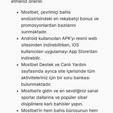
etmeniz önerilir.
Mostbet, çevrimiçi bahis
endüstrisindeki en rekabetçi bonus ve
promosyonlardan bazılarını
sunmaktadır.
Android kullanıcıları APK’yı resmi web
sitesinden indirebilirken, iOS
kullanıcıları uygulamayı App Store’dan
indirebilir.
Mostbet Destek ve Canlı Yardım
sayfasında ayrıca site içerisinde tüm
aktiviteleriniz için bir soru bankası
bulunmaktadır.
Mostbet’e gidin ve en sevdiğiniz sanal
sporlar dallarına ve popüler siber
disiplinlere karlı bahisler yapın.
Mostbet’in hem bahis bürosunun hem