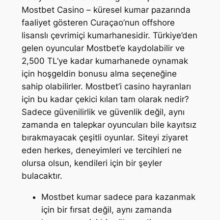
Mostbet Casino – küresel kumar pazarında
faaliyet gösteren Curaçao’nun offshore
lisanslı çevrimiçi kumarhanesidir. Türkiye’den
gelen oyuncular Mostbet’e kaydolabilir ve
2,500 TL’ye kadar kumarhanede oynamak
için hoşgeldin bonusu alma seçeneğine
sahip olabilirler. Mostbet’i casino hayranları
için bu kadar çekici kılan tam olarak nedir?
Sadece güvenilirlik ve güvenlik değil, aynı
zamanda en talepkar oyuncuları bile kayıtsız
bırakmayacak çeşitli oyunlar. Siteyi ziyaret
eden herkes, deneyimleri ve tercihleri ne
olursa olsun, kendileri için bir şeyler
bulacaktır.
Mostbet kumar sadece para kazanmak
için bir fırsat değil, aynı zamanda