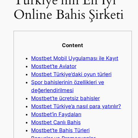
Türkiye’nin En İyi
Online Bahis Şirketi
Content
Mostbet Mobil Uygulaması ile Kayıt
Mostbet’te Aviator
Mostbet Türkiye’daki oyun türleri
Spor bahislerinin özellikleri ve
değerlendirilmesi
Mostbet’te ücretsiz bahisler
Mostbet Türkiye’a nasıl para yatırılır?
Mostbet’in Faydaları
Mostbet Canlı Bahis
Mostbet’te Bahis Türleri