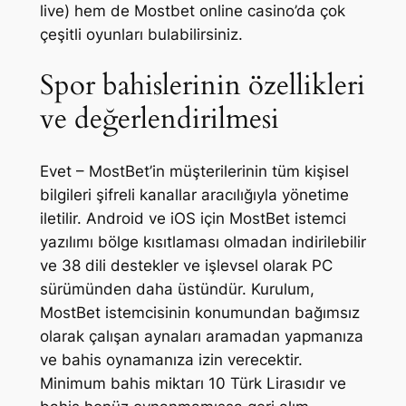
live) hem de Mostbet online casino’da çok
çeşitli oyunları bulabilirsiniz.
Spor bahislerinin özellikleri
ve değerlendirilmesi
Evet – MostBet’in müşterilerinin tüm kişisel
bilgileri şifreli kanallar aracılığıyla yönetime
iletilir. Android ve iOS için MostBet istemci
yazılımı bölge kısıtlaması olmadan indirilebilir
ve 38 dili destekler ve işlevsel olarak PC
sürümünden daha üstündür. Kurulum,
MostBet istemcisinin konumundan bağımsız
olarak çalışan aynaları aramadan yapmanıza
ve bahis oynamanıza izin verecektir.
Minimum bahis miktarı 10 Türk Lirasıdır ve