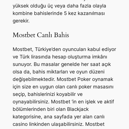
yüksek olduğu üç veya daha fazla olayla
kombine bahislerinde 5 kez kazanılması
gerekir.
Mostbet Canlı Bahis
Mostbet, Türkiye’den oyuncuları kabul ediyor
ve Türk lirasında hesap oluşturma imkânı
sunuyor. Bu masalar genelde her saat açık
olsa da, bahis miktarları ve oyun düzeni
değişebilmektedir. Mostbet Poker oynamak
için size en uygun olan canlı poker masasını
seçip, bahislerinizi koyabilir ve
oynayabilirsiniz. Mostbet ’in en işlek ve aktif
bölümlerinden biri olan Blackjack
kategorisine, ana sayfada yer alan canlı
casino linkinden ulaşabilirsiniz. Mostbet