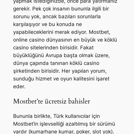
yapmak istediğinizde, önce para yatırmanız
gerekir. Pek çok insanın bununla ilgili bir
sorunu yok, ancak bazıları sorunlarla
karşılaşıyor ve bu konuda ne
yapabileceklerini merak ediyor. Mostbet,
online casino dünyasının en büyük ve köklü
casino sitelerinden birisidir. Fakat
büyüklüğünü Avrupa başta olmak üzere,
dünya çapında tanınan köklü casino
şirketinden birisidir. Her yapılan yorum,
sunduğu hizmet ve oyun kalitesini işaret
eder.
Mostbet’te ücretsiz bahisler
Bununla birlikte, Türk kullanıcılar için
Mostbet’in işlevselliği azaltılmış bir sürümü
vardır (kumarhane kumar, poker, slot yok).