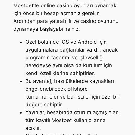
Mostbet’te online casino oyunları oynamak
için önce bir hesap açmanız gerekir.
Ardından para yatırabilir ve casino oyununu
oynamaya başlayabilirsiniz.
Özel bölümde iOS ve Android için
uygulamalara bağlantılar vardır, ancak
programın tasarımı ve işlevselliği
neredeyse aynı olsa da kurulum için
kendi özelliklerine sahiptirler.
Bu avantaj, bazı ülkelerde kaynakları
engellenebilecek offshore
kumarhaneler ve bahisçiler için özel bir
değere sahiptir.
Yayınlar, hesabında oturum açmış olan
tüm kayıtlı Mostbet kullanıcılarına
açıktır.