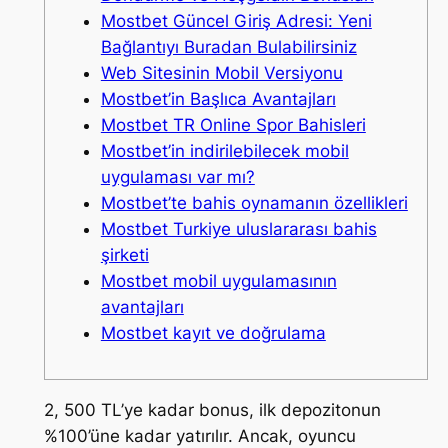
Mostbet Güncel Giriş Adresi: Yeni
Bağlantıyı Buradan Bulabilirsiniz
Web Sitesinin Mobil Versiyonu
Mostbet’in Başlıca Avantajları
Mostbet TR Online Spor Bahisleri
Mostbet’in indirilebilecek mobil
uygulaması var mı?
Mostbet’te bahis oynamanın özellikleri
Mostbet Turkiye uluslararası bahis
şirketi
Mostbet mobil uygulamasının
avantajları
Mostbet kayıt ve doğrulama
2, 500 TL’ye kadar bonus, ilk depozitonun
%100’üne kadar yatırılır. Ancak, oyuncu