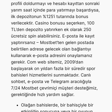
profili doldurmayı ve hesabı kayıttan sonraki
yarım saat içinde para yatırmayı başardıysa,
ilk depozitonun %125’i tutarında bonus
verilecektir. Casino bonusu seçerken, 100
TL’den depozito yatırırken ek olarak 250
ücretsiz spin alabilirsiniz. E-posta ile kayıt
yaptırırsanız – Mostbet’ten gelen postada
belirtilen adrese gelecek olan bağlantıyı
kullanarak e-posta adresini onaylamanız
gerekir. Com web sitemiz, 2009’dan
başlayarak on yıldan fazla bir süredir spor
bahisleri hizmetlerini sunmaktadır. Canlı
sohbet, e-posta ve Telegram aracılığıyla
7/24 Mostbet çevrimiçi müşteri desteğimiz,
gerektiğinde hızlı yardım sağlar.
Olağan bahislerde, bir bahisçiyle bir
etkinliğin sonucuna veya bir oyunun