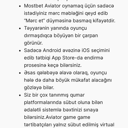
Mostbet Aviator oynamaq üçün sadəcə
istədiyiniz mərc məbləğini qeyd edib
“Mərc et” düyməsinə basmaq kifayətdir.
Təyyarənin yanında oyunçu
dırmaşdıqca böyüyən bir çarpan
görünür.
Sadəcə Android əvəzinə iOS seçimini
edib tətbiqi App Store-da endirmə
prosesinə keçə bilərsiniz.
Əsas qələbəyə əlavə olaraq, oyunçu
hələ də daha böyük mükafat alacağını
gözləyə bilər.
Siz bir çox tanınmış qumar
platformalarında sübut oluna bilən
ədalətli sistemlə bəxtinizi sınaya
bilərsiniz.Aviator game game
tərtibatçıları yalnız sübut edilmiş virtual