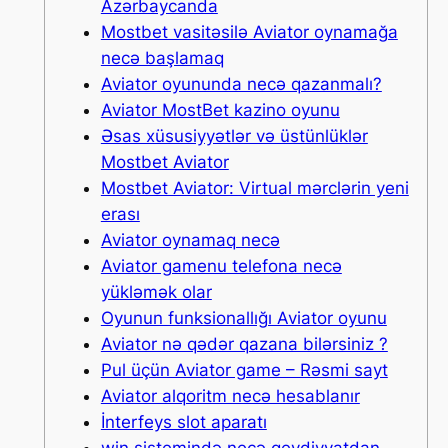
Azərbaycanda
Mostbet vasitəsilə Aviator oynamağa
necə başlamaq
Aviator oyununda necə qazanmalı?
Aviator MostBet kazino oyunu
Əsas xüsusiyyətlər və üstünlüklər
Mostbet Aviator
Mostbet Aviator: Virtual mərclərin yeni
erası
Aviator oynamaq necə
Aviator gamenu telefona necə
yükləmək olar
Oyunun funksionallığı Aviator oyunu
Aviator nə qədər qazana bilərsiniz ?
Pul üçün Aviator game – Rəsmi sayt
Aviator alqoritm necə hesablanır
İnterfeys slot aparatı