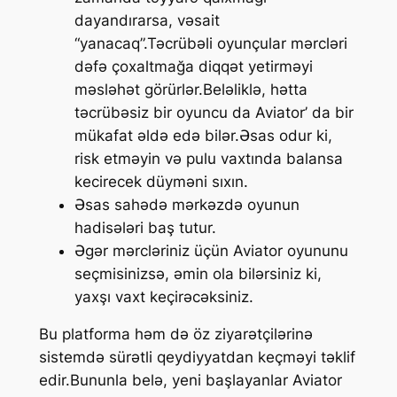
dayandırarsa, vəsait
“yanacaq”.Təcrübəli oyunçular mərcləri
dəfə çoxaltmağa diqqət yetirməyi
məsləhət görürlər.Beləliklə, hətta
təcrübəsiz bir oyuncu da Aviator’ da bir
mükafat əldə edə bilər.Əsas odur ki,
risk etməyin və pulu vaxtında balansa
kecirecek düyməni sıxın.
Əsas sahədə mərkəzdə oyunun
hadisələri baş tutur.
Əgər mərcləriniz üçün Aviator oyununu
seçmisinizsə, əmin ola bilərsiniz ki,
yaxşı vaxt keçirəcəksiniz.
Bu platforma həm də öz ziyarətçilərinə
sistemdə sürətli qeydiyyatdan keçməyi təklif
edir.Bununla belə, yeni başlayanlar Aviator