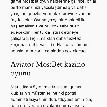
game Mostbet oyun hacklərinə gəlincə, onlar
performansınızı yaxşılaşdırmaq və daha
yaxşı proqnozlar vermək istədiyiniz zaman
faydalı olur. Oyuna yaxşı bir bankroll ilə
başlamalısınız və bu, çox səbr tələb
edəcəkdir. Hər turda iştirak etməyə
çalışaraq, kiçik mərcləri daha tez-tez
keçirmək daha yaxşıdır. Nəticədə, ümumi
uduşlar mərclərin cəmindən çox olacaq.
Aviator MostBet kazino
oyunu
Statistikanı öyrənməklə virtual qumar
klublarının müştəriləri nəinki portal
administrasiyasının dürüstlüyünə əmin ola,
həm də öz strategiyalarını formalaşdıra