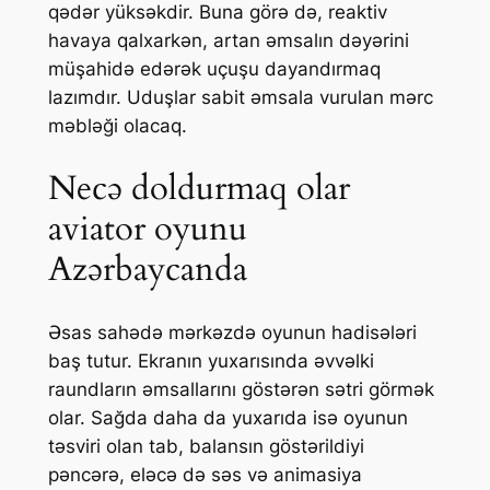
qədər yüksəkdir. Buna görə də, reaktiv
havaya qalxarkən, artan əmsalın dəyərini
müşahidə edərək uçuşu dayandırmaq
lazımdır. Uduşlar sabit əmsala vurulan mərc
məbləği olacaq.
Necə doldurmaq olar
aviator oyunu
Azərbaycanda
Əsas sahədə mərkəzdə oyunun hadisələri
baş tutur. Ekranın yuxarısında əvvəlki
raundların əmsallarını göstərən sətri görmək
olar. Sağda daha da yuxarıda isə oyunun
təsviri olan tab, balansın göstərildiyi
pəncərə, eləcə də səs və animasiya