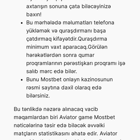
axtarışın sonuna çata biləcəyinizə
baxın!
Bu mərhələdə məlumatları telefona
yükləmək və quraşdırmanı başa
çatdırmaq kifayətdir.Quraşdırma
minimum vaxt aparacaq.Görülən
hərəkətlərdən sonra qumar
proqramlarının pərəstişkarı proqramı işə
salıb mərc edə bilər.
Bunu Mostbet onlayn kazinosunun
rəsmi saytına daxil olaraq edə
bilərsiniz.
Bu tənlikdə nəzərə alınacaq vacib
məqamlardan biri Aviator game Mostbet
nəticələrinə təsir edə biləcək əvvəlki
matçların statistikasını əhatə edir. Aviator