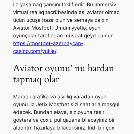
ilə yaşamaq şansını təklif edir. Bu immersiv
virtual reallıq təcrübəsində əsl aviator olmaq
üçün uçuşa hazır olun və səmaya qalxın
Aviator Mostbet! Ümumiyyətlə, oyun
oyunçular tərəfindən müsbət qeyd olunur
https://mostbet-azerbaycan-
casino.com/yukle/
.
Aviator oyunu’ nu hardan
tapmaq olar
Maraqlı qrafika və asılılıq yaradan oyun
oyunu ilə Jetix Mostbet sizi saatlarla məşğul
edəcək. Bundan əlavə, siz oyuna təsir
göstərə və çoxlu pul qazana biləcəyiniz bir
alqoritm hazırlaya biləcəksiniz. İndi bir çox