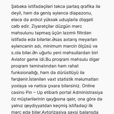
Şəbəkə istifadəçiləri təkcə parlaq qrafika ilə
deyil, həm də geniş əyləncə diapazonu,
eləcə də ardıcıl yüksək uduşlarla diqqəti
cəlb edir. Ziyarətçilər düzgün mərc
məhsulunu tapmaq üçün lazımlı filtrdən
istifadə edə bilərlər.Əsas axtarış meyarları
əyləncənin adı, minimum mərcin ölçüsü və
s.ola bilər.Ən uğurlu yeni məhsullardan biri
Aviator game idi.Bu proqram məhsulu digər
proqram təminatından həm rahat
funksionallığı, həm də dürüstlüyü ilə
fərqlənir.İstənilən vaxt statistik məlumatları
yoxlaya və nəticə çıxara bilərsiniz. Online
casino Pin – Up etibarlı portal Administrasiya
öz müştərilərinin qayğısına qalır, ona görə də
yalnız qeydiyyatdan keçmiş istifadəçi ilk
mərc edə bilər.Avtorizasiya şəxsi balansda