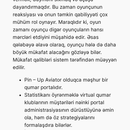
dayandırmaqdır. Bu zaman oyunçunun
reaksiyası və onun təmkin qabiliyyəti çox
mühüm rol oynayır. Maraqlıdır ki, oyun
zamanı oyunçu digər oyunçuların hansı
mərcləri etdiyini müşahidə edir. Əsas
qələbəyə əlavə olaraq, oyunçu hələ də daha
böyük mükafat alacağını gözləyə bilər.
Mükafat qalibləri sistem tərəfindən müəyyən
edilir.
Pin – Up Aviator olduqca məşhur bir
qumar portalıdır.
Statistikanı öyrənməklə virtual qumar
klublarının müştəriləri nəinki portal
administrasiyasının dürüstlüyünə əmin
ola, həm də öz strategiyalarını
formalaşdıra bilərlər.