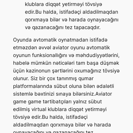
klublara diqqət yetirməyi tövsiyə
edir.Bu halda, istifadəçi aldadilmaqdan
qorxmaya bilər və harada oynayacağını
və qazanacağını tez tapacaqdır.
Oyunda avtomatik oynatmadan istifadə
etməzdən əvvəl aviator oyunu avtomatik
oyunun funksionallığını və məhdudiyyətlərini,
habelə mümkün nəticələri tam başa düşmək
üçün kazinonun şərtlərini oxumağınız tövsiyə
olunur. Siz bir çox tanınmış qumar
platformalarında sübut oluna bilən ədalətli
sistemlə bəxtinizi sınaya bilərsiniz.Aviator
game game tərtibatçıları yalnız sübut
edilmiş virtual klublara diqqət yetirməyi
tövsiyə edir.Bu halda, istifadəçi
aldadilmaqdan qorxmaya bilər və harada
oynayacağını və qazanacağını tez