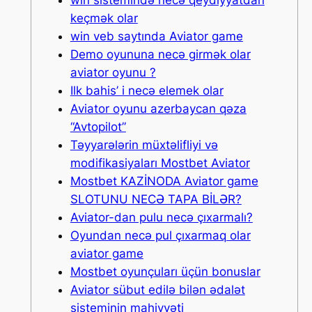
win sistemində necə qeydiyyatdan
keçmək olar
win veb saytında Aviator game
Demo oyununa necə girmək olar
aviator oyunu ?
Ilk bahis’ i necə elemek olar
Aviator oyunu azerbaycan qəza
“Avtopilot”
Təyyarələrin müxtəlifliyi və
modifikasiyaları Mostbet Aviator
Mostbet KAZİNODA Aviator game
SLOTUNU NECƏ TAPA BİLƏR?
Aviator-dan pulu necə çıxarmalı?
Oyundan necə pul çıxarmaq olar
aviator game
Mostbet oyunçuları üçün bonuslar
Aviator sübut edilə bilən ədalət
sisteminin mahiyyəti