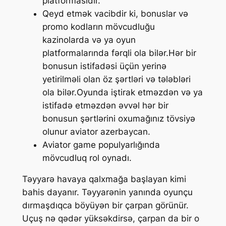
platformasıdır.
Qeyd etmək vacibdir ki, bonuslar və
promo kodların mövcudluğu
kazinolarda və ya oyun
platformalarında fərqli ola bilər.Hər bir
bonusun istifadəsi üçün yerinə
yetirilməli olan öz şərtləri və tələbləri
ola bilər.Oyunda iştirak etməzdən və ya
istifadə etməzdən əvvəl hər bir
bonusun şərtlərini oxumağınız tövsiyə
olunur aviator azerbaycan.
Aviator game populyarlığında
mövcudluq rol oynadı.
Təyyarə havaya qalxmağa başlayan kimi
bahis dayanır. Təyyarənin yanında oyunçu
dırmaşdıqca böyüyən bir çarpan görünür.
Uçuş nə qədər yüksəkdirsə, çarpan da bir o