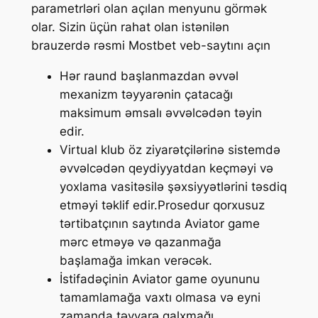
parametrləri olan açılan menyunu görmək
olar. Sizin üçün rahat olan istənilən
brauzerdə rəsmi Mostbet veb-saytını açın
Hər raund başlanmazdan əvvəl
mexanizm təyyarənin çatacağı
maksimum əmsalı əvvəlcədən təyin
edir.
Virtual klub öz ziyarətçilərinə sistemdə
əvvəlcədən qeydiyyatdan keçməyi və
yoxlama vasitəsilə şəxsiyyətlərini təsdiq
etməyi təklif edir.Prosedur qorxusuz
tərtibatçının saytında Aviator game
mərc etməyə və qazanmağa
başlamağa imkan verəcək.
İstifadəçinin Aviator game oyununu
tamamlamağa vaxtı olmasa və eyni
zamanda təyyarə qalxmağı