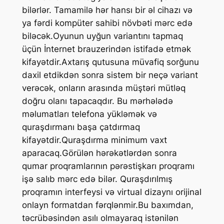
bilərlər. Tamamilə hər hansı bir əl cihazı və
ya fərdi kompüter sahibi növbəti mərc edə
biləcək.Oyunun uyğun variantını tapmaq
üçün İnternet brauzerindən istifadə etmək
kifayətdir.Axtarış qutusuna müvafiq sorğunu
daxil etdikdən sonra sistem bir neçə variant
verəcək, onların arasında müştəri mütləq
doğru olanı tapacaqdır. Bu mərhələdə
məlumatları telefona yükləmək və
quraşdırmanı başa çatdırmaq
kifayətdir.Quraşdırma minimum vaxt
aparacaq.Görülən hərəkətlərdən sonra
qumar proqramlarının pərəstişkarı proqramı
işə salıb mərc edə bilər. Quraşdırılmış
proqramın interfeysi və virtual dizaynı orijinal
onlayn formatdan fərqlənmir.Bu baxımdan,
təcrübəsindən asılı olmayaraq istənilən