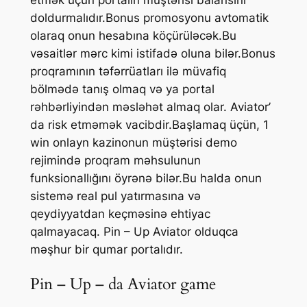
etmək üçün portalın müştərisi balansını
doldurmalıdır.Bonus promosyonu avtomatik
olaraq onun hesabına köçürüləcək.Bu
vəsaitlər mərc kimi istifadə oluna bilər.Bonus
proqramının təfərrüatları ilə müvafiq
bölmədə tanış olmaq və ya portal
rəhbərliyindən məsləhət almaq olar. Aviator’
da risk etməmək vacibdir.Başlamaq üçün, 1
win onlayn kazinonun müştərisi demo
rejimində proqram məhsulunun
funksionallığını öyrənə bilər.Bu halda onun
sistemə real pul yatırmasına və
qeydiyyatdan keçməsinə ehtiyac
qalmayacaq. Pin – Up Aviator olduqca
məşhur bir qumar portalıdır.
Pin – Up – da Aviator game