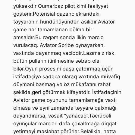
yüksəkdir Qumarbaz pilot kimi fəaliyyət
göstərir.Potensial qazanc ekrandakı
təyyarənin hündürlüyündən asılıdır.Aviator
game hər tamamlanan bölmə bir
əmsaldır.Bu rəqəm sonda ilkin mərclə
vurulacaq. Aviator Spribe oynayarkən,
vaxtında dayanmaq vacibdir.Lazımsız risk
bütün pulların itirilməsinə səbəb ola
bilər.Oyun prosesini başa çatdırmaq üçün
istifadəçiyə sadəcə olaraq vaxtında müvafiq
düyməni basmaq və öz mükafatını rahat
şəkildə geri götürmək kifayətdir. İstifadəçinin
Aviator game oyununu tamamlamağa vaxtı
olmasa və eyni zamanda təyyarə qalxmağı
dayandırarsa, vəsait “yanacaq”.Təcrübəli
oyunçular mərcləri dəfə çoxaltmağa diqqət
yetirməyi məsləhət görürlər.Beləliklə, hətta