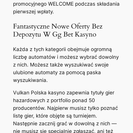
promocyjnego WELCOME podczas składania
pierwszej wpłaty.
Fantastyczne Nowe Oferty Bez
Depozytu W Gg Bet Kasyno
Każda z tych kategorii obejmuje ogromną
liczbę automatów i możesz wybrać dowolny
z nich. Możesz także wyszukiwać swoje
ulubione automaty za pomocą paska
wyszukiwania.
Vulkan Polska kasyno zapewnia tytuły gier
hazardowych z portfolio ponad 50
producentów. Najpierw musisz tylko poznać
listę gier, które objęte są turniejem.
Następnie zacznij grać w dowolną z nich —
nie musisz się specjalnie zgłaszać, ani też