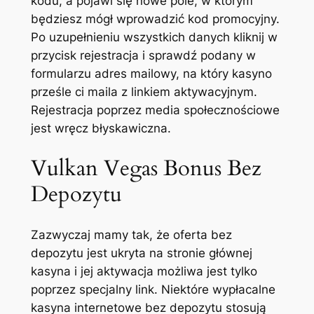
kodu, a pojawi się nowe pole, w którym
będziesz mógł wprowadzić kod promocyjny.
Po uzupełnieniu wszystkich danych kliknij w
przycisk rejestracja i sprawdź podany w
formularzu adres mailowy, na który kasyno
prześle ci maila z linkiem aktywacyjnym.
Rejestracja poprzez media społecznościowe
jest wręcz błyskawiczna.
Vulkan Vegas Bonus Bez
Depozytu
Zazwyczaj mamy tak, że oferta bez
depozytu jest ukryta na stronie głównej
kasyna i jej aktywacja możliwa jest tylko
poprzez specjalny link. Niektóre wypłacalne
kasyna internetowe bez depozytu stosują