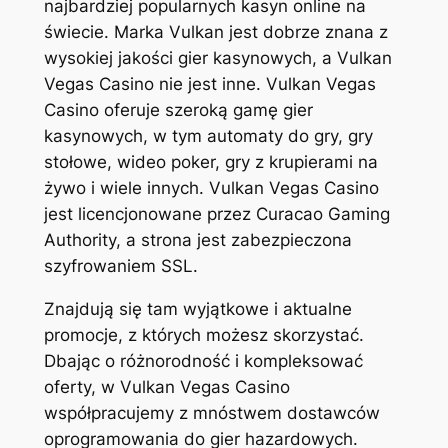
najbardziej popularnych kasyn online na
świecie. Marka Vulkan jest dobrze znana z
wysokiej jakości gier kasynowych, a Vulkan
Vegas Casino nie jest inne. Vulkan Vegas
Casino oferuje szeroką gamę gier
kasynowych, w tym automaty do gry, gry
stołowe, wideo poker, gry z krupierami na
żywo i wiele innych. Vulkan Vegas Casino
jest licencjonowane przez Curacao Gaming
Authority, a strona jest zabezpieczona
szyfrowaniem SSL.
Znajdują się tam wyjątkowe i aktualne
promocje, z których możesz skorzystać.
Dbając o różnorodność i kompleksować
oferty, w Vulkan Vegas Casino
współpracujemy z mnóstwem dostawców
oprogramowania do gier hazardowych.