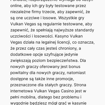
online, aby ich gry były testowane przez
niezależne firmy trzecie, aby zapewnić, że
są one uczciwe i losowe. Wszystkie gry
Vulkan Vegas są regularnie testowane, aby
zapewnić, że spełniają najwyższe standardy
uczciwości i losowości. Kasyno Vulkan
Vegas działa na legalnej licencji, co oznacza,
że przez cały czas jesteś chroniony, a
dodatkowe opcje szyfrujące jedynie
zwiększają poziom bezpieczeństwa. Dla
nowych graczy oferowany jest bonus
powitalny dla nowych graczy, natomiast
dostępne są także inne promocje,
przeznaczone dla stałych graczy. Strona
internetowa Vulkan Vegas Casino jest w
pełni mobilna, dlatego bez problemu i
wygodnie będziesz mógł grać w kasynie