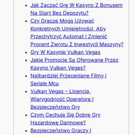
Jak Zacząć Grę W Kasyno Z Bonusem
Na Start Bez Depozytu?
Czy Gracze Mogą Używać
Konkretnych Umiejętności, Aby
Przechytrzyć Automat I Zmienić
Procent Zwrotu Z Inwestycji Maszyny?
Gry W Kasynie Vulkan Vegas
Jakie Promocje Są Oferowane Przez
Kasyno Vulkan Vegas?
Najbardziej Przeceniane Filmy I
Seriale Mcu
Vulkan Vegas – Licencja,
Wiarygodność Operatora I
Bezpieczeństwo Gry
Czym Cechują Się Dobre Gry
Hazardowe Darmowe?
Bezpieczeństwo Graczy I