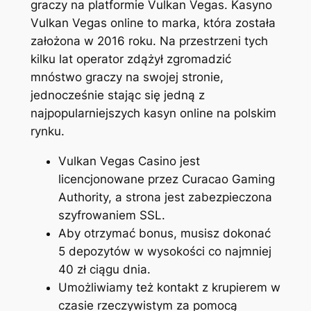
graczy na platformie Vulkan Vegas. Kasyno
Vulkan Vegas online to marka, która została
założona w 2016 roku. Na przestrzeni tych
kilku lat operator zdążył zgromadzić
mnóstwo graczy na swojej stronie,
jednocześnie stając się jedną z
najpopularniejszych kasyn online na polskim
rynku.
Vulkan Vegas Casino jest
licencjonowane przez Curacao Gaming
Authority, a strona jest zabezpieczona
szyfrowaniem SSL.
Aby otrzymać bonus, musisz dokonać
5 depozytów w wysokości co najmniej
40 zł ciągu dnia.
Umożliwiamy też kontakt z krupierem w
czasie rzeczywistym za pomocą