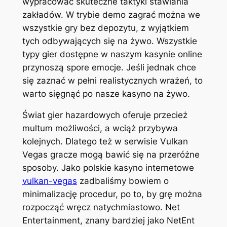
wypracować skuteczne taktyki stawiania
zakładów. W trybie demo zagrać można we
wszystkie gry bez depozytu, z wyjątkiem
tych odbywających się na żywo. Wszystkie
typy gier dostępne w naszym kasynie online
przynoszą spore emocje. Jeśli jednak chce
się zaznać w pełni realistycznych wrażeń, to
warto sięgnąć po nasze kasyno na żywo.
Świat gier hazardowych oferuje przecież
multum możliwości, a wciąż przybywa
kolejnych. Dlatego też w serwisie Vulkan
Vegas gracze mogą bawić się na przeróżne
sposoby. Jako polskie kasyno internetowe
vulkan-vegas
zadbaliśmy bowiem o
minimalizację procedur, po to, by grę można
rozpocząć wręcz natychmiastowo. Net
Entertainment, znany bardziej jako NetEnt