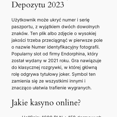
Depozytu 2023
Użytkownik może ukryć numer i serię
paszportu, z wyjątkiem dwóch dowolnych
znaków. Ten plik albo zdjęcie o wysokiej
jakości trzeba przeciągnąć w pierwsze pole
o nazwie Numer identyfikacyjny fotografii.
Popularny slot od firmy Endorphina, który
został wydany w 2021 roku. Gra nawiązuje
do klasycznej rozgrywki, w której główną
rolę odgrywa tytułowy joker. Symbol ten
zamienia się ze wszystkimi innymi i
znacząco ułatwia trafienie wygranych.
Jakie kasyno online?