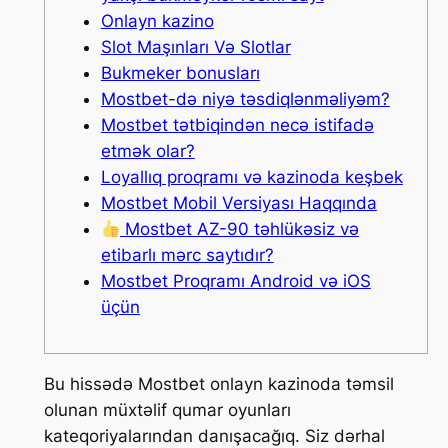
Onlayn kazino
Slot Maşınları Və Slotlar
Bukmeker bonusları
Mostbet-də niyə təsdiqlənməliyəm?
Mostbet tətbiqindən necə istifadə
etmək olar?
Loyallıq proqramı və kazinoda keşbek
Mostbet Mobil Versiyası Haqqında
Mostbet AZ-90 təhlükəsiz və
etibarlı mərc saytıdır?
Mostbet Proqramı Android və iOS
üçün
Bu hissədə Mostbet onlayn kazinoda təmsil
olunan müxtəlif qumar oyunları
kateqoriyalarından danışacağıq. Siz dərhal