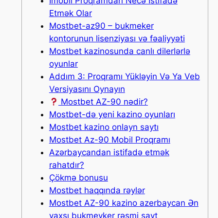
Imobil Proqramdan Necə Istifadə
Etmək Olar
Mostbet-az90 – bukmeker
kontorunun lisenziyası və fəaliyyəti
Mostbet kazinosunda canlı dilerlərlə
oyunlar
Addım 3: Proqramı Yükləyin Və Ya Veb
Versiyasını Oynayın
Mostbet AZ-90 nədir?
Mostbet-də yeni kazino oyunları
Mostbet kazino onlayn saytı
Mostbet Az-90 Mobil Proqramı
Azərbaycandan istifadə etmək
rahatdır?
Çökmə bonusu
Mostbet haqqında rəylər
Mostbet AZ-90 kazino azerbaycan Ən
yaxşı bukmeyker rəsmi sayt