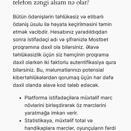
telefon zəngi alsam nə olar?
Bütün ödənişlərin təhlükəsiz və etibarlı
ödəniş üsulu ilə həyata keçirilməsini təmin
etmək vacibdir. Hesabınız yaradıldıqdan
sonra istifadəçi adı və şifrənizlə Mostbet
proqramına daxil ola bilərsiniz. Əlavə
təhlükəsizlik üçün siz həmçinin proqrama
daxil olarkən iki faktorlu autentifikasiya qura
bilərsiniz. Bu, məlumatlarınızı potensial
kibertəhlükələrdən qorumaq üçün hər dəfə
daxil olanda əlavə kod tələb edəcək.
Platforma istifadəçilərə müxtəlif mərc
növlərini birləşdirərək öz mərclərini
yaratmağa imkan verir.
Statistikaya, müxtəlif total və
handikaplara mərclər, oyunçuların fərdi