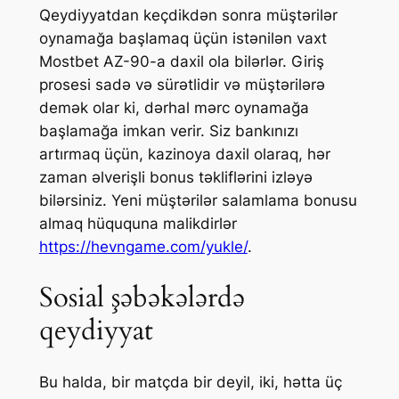
Qeydiyyatdan keçdikdən sonra müştərilər
oynamağa başlamaq üçün istənilən vaxt
Mostbet AZ-90-a daxil ola bilərlər. Giriş
prosesi sadə və sürətlidir və müştərilərə
demək olar ki, dərhal mərc oynamağa
başlamağa imkan verir. Siz bankınızı
artırmaq üçün, kazinoya daxil olaraq, hər
zaman əlverişli bonus təkliflərini izləyə
bilərsiniz. Yeni müştərilər salamlama bonusu
almaq hüququna malikdirlər
https://hevngame.com/yukle/
.
Sosial şəbəkələrdə
qeydiyyat
Bu halda, bir matçda bir deyil, iki, hətta üç