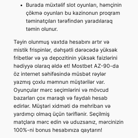
Burada müxtəlif slot oyunları, həmçinin
çökmə oyunları bu kazinonun proqram
təminatçıları tərəfindən yaradılaraq
təmin olunur.
Təyin olunmuş vaxtda hesabını artır və
mistik frispinlər, dəhşətli dərəcədə yüksək
fribetlər və ya depozitinin yüksək faizlərini
hədiyyə olaraq əldə et! Mostbet AZ-90-da
öz internet səhifəsində müsbət rəylər
yazmış çoxlu məmnun müştərilər var.
Oyunçular mərc seçimlərini və mövcud
bazarları çox maraqlı və faydalı hesab
edirlər. Müştəri xidməti də mehriban və
yardımçı olmaq üçün təriflənir. Seçilmiş
matçlara mərc edin və uduzsanız, mərcinizin
100%-ni bonus hesabınıza qaytarın!