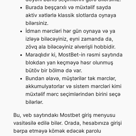
Burada beşçarxlı və müxtəlif sayda
aktiv xətlərlə klassik slotlarda oynaya
bilərsiniz.
İdman mərcləri hər gün oynaya və ya
izləyə biləcəyiniz, eyni zamanda da,
zövq ala biləcəyiniz əlverişli hobbidir.
Maraqlıdır ki, MostBet-in rəsmi saytında
blokdan yan keçməyə həsr olunmuş
bütöv bir bölmə də var.
Bundan əlavə, müştərilər tək mərclər,
akkumulyatorlar və sistem mərcləri kimi
müxtəlif mərc seçimlərindən birini seçə
bilərlər.
Bu, veb saytındakı Mostbet giriş menyusu
vasitəsilə edilə bilər. Orada, hesabınıza girişi
bərpa etməyə kömək edəcək parolu