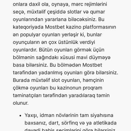
onlara daxil ola, oynaya, mərc rejimlərini
seçə, müxtəlif çeşiddə slotlar və qumar
oyunlarından yararlana biləcəksiniz. Bu
kateqoriyada Mostbet kazino platformasının
ən populyar oyunları yerləşir ki, bunlar
oyunçuların ən çox üstünlük verdiyi
oyunlardır. Bütün oyunları görmək üçün
bölmənin sağındakı xüsusi mavi düyməyə
basa bilərsiniz. Bu bölmədən Mostbet
tərəfindən yadarılmış oyunları görə bilərsiniz.
Burada müxtəlif slot oyunları, həmçinin
çökmə oyunları bu kazinonun proqram
təminatçıları tərəfindən yaradılaraq təmin
olunur.
Yaxşı, idman növlərinin tam siyahısına
baxsanız, dart, sörfinq və ya atletikada
dəyərli bahis seçimlərini görə bilərsiniz.