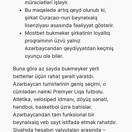
müraciətləri işləyir.
Bu məqalədə artıq qeyd olunub ki,
şirkət Curacao-nun beynəlxalq
lisenziyası əsasında fəaliyyət göstərir.
Mostbet bukmeker şirkətinin loyallıq
proqramının üzvü yalnız
Azərbaycandan qeydiyyatdan keçmiş
oyunçu ola bilər.
Buna görə az sayda bukmeyker yerli
betterlər üçün rahat şərait yaratdı.
Azərbaycan turnirlərinin geniş seçimi, o
cümlədən nəinki Premyer Liqa futbolu.
Atletika, velosiped idmanı, döyüş sənəti,
həndbol, basketbol üzrə bahislər.
Azərbaycandan tam funksional bir
beynəlxalq veb sayt istifadə etmək rahatdır.
Siyahıda hesabın valyutaları arasında –