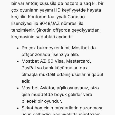
bir variantdır, xüsusilə də nəzərə alsaq ki, bir
çox oyunların yayımı HD keyfiyyətdə həyata
keçirilir. Kontorun fəaliyyəti Curasao
lisenziyası ilə 8048/JAZ nömrəsi ilə
tənzimlənir. Şirkətin offşorda qeydiyyatdan
keçməsinin səbəbləri aydındır.
Ən çox bukmeyker kimi, Mostbet də
offşor zonada lisenziya alıb.
Mostbet AZ-90 Visa, Mastercard,
PayPal və bank köçürmələri daxil
olmaqla müxtəlif ödəniş üsullarını qəbul
edir.
Mostbet Aviator, ağıllı oynasanız, sizə
qısa müddətdə böyük gəlirlər verə
biləcək bir oyundur.
Şirkət həmçinin müştərilərin qazanması
üçün cəlbedici hədiyyələrlə müntəzəm