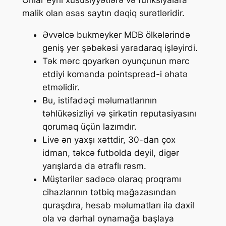
Onlar eyni xüsusiyyətlərə və funksiyalara
malik olan əsas saytın dəqiq surətləridir.
Əvvəlcə bukmeyker MDB ölkələrində
geniş yer şəbəkəsi yaradaraq işləyirdi.
Tək mərc qoyarkən oyunçunun mərc
etdiyi komanda pointspread-i əhatə
etməlidir.
Bu, istifadəçi məlumatlarının
təhlükəsizliyi və şirkətin reputasiyasını
qorumaq üçün lazımdır.
Live ən yaxşı xəttdir, 30-dan çox
idman, təkcə futbolda deyil, digər
yarışlarda da ətraflı rəsm.
Müştərilər sadəcə olaraq proqramı
cihazlarının tətbiq mağazasından
quraşdıra, hesab məlumatları ilə daxil
ola və dərhal oynamağa başlaya