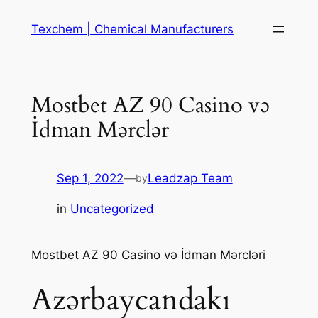
Skip
Texchem | Chemical Manufacturers
to
content
Mostbet AZ 90 Casino və
İdman Mərclər
Sep 1, 2022
—
Leadzap Team
by
in
Uncategorized
Mostbet AZ 90 Casino və İdman Mərcləri
Azərbaycandakı