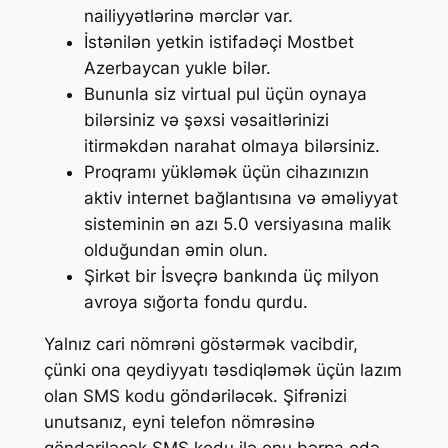
nailiyyətlərinə mərclər var.
İstənilən yetkin istifadəçi Mostbet
Azerbaycan yukle bilər.
Bununla siz virtual pul üçün oynaya
bilərsiniz və şəxsi vəsaitlərinizi
itirməkdən narahat olmaya bilərsiniz.
Proqramı yükləmək üçün cihazınızın
aktiv internet bağlantısına və əməliyyat
sisteminin ən azı 5.0 versiyasına malik
olduğundan əmin olun.
Şirkət bir İsveçrə bankında üç milyon
avroya sığorta fondu qurdu.
Yalnız cari nömrəni göstərmək vacibdir,
çünki ona qeydiyyatı təsdiqləmək üçün lazım
olan SMS kodu göndəriləcək. Şifrənizi
unutsanız, eyni telefon nömrəsinə