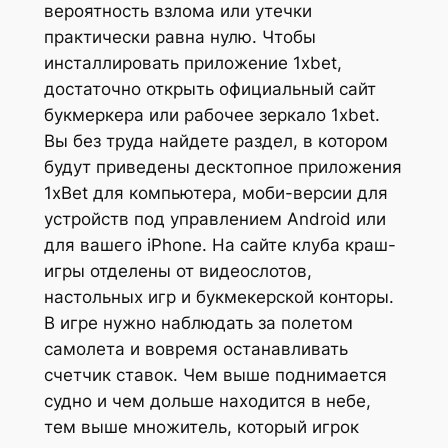
вероятность взлома или утечки
практически равна нулю. Чтобы
инсталлировать приложение 1xbet,
достаточно открыть официальный сайт
букмеркера или рабочее зеркало 1xbet.
Вы без труда найдете раздел, в котором
будут приведены десктопное приложения
1xBet для компьютера, моби-версии для
устройств под управлением Android или
для вашего iPhone. На сайте клуба краш-
игры отделены от видеослотов,
настольных игр и букмекерской конторы.
В игре нужно наблюдать за полетом
самолета и вовремя останавливать
счетчик ставок. Чем выше поднимается
судно и чем дольше находится в небе,
тем выше множитель, который игрок