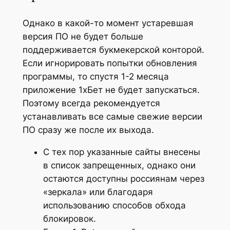
Однако в какой-то момент устаревшая
версия ПО не будет больше
поддерживается букмекерской конторой.
Если игнорировать попытки обновления
программы, то спустя 1-2 месяца
приложение 1хБет не будет запускаться.
Поэтому всегда рекомендуется
устанавливать все самые свежие версии
ПО сразу же после их выхода.
С тех пор указанные сайты внесены
в список запрещенных, однако они
остаются доступны россиянам через
«зеркала» или благодаря
использованию способов обхода
блокировок.