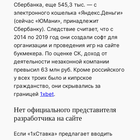
Сбербанка, еще 545,3 тыс. — с
электронного кошелька «Яндекс.Деньги»
(сейчас «ЮМани», принадлежит
Сбербанку). Следствие считает, что с
2014 по 2019 год они создали софт для
организации и проведения игр на сайте
букмекера. По оценке СК, доход от
деятельности незаконной компании
превысил 63 млн руб. Кроме российского
у всех троих было и кипрское
гражданство, они скрывались за
границей
1xbet
.
Нет официального представителя
разработчика на сайте
Если «1хСтавка» предлагает вводить