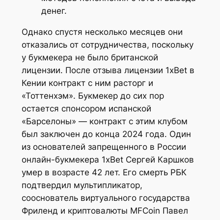
денег.
Однако спустя несколько месяцев они
отказались от сотрудничества, поскольку
у букмекера не было британской
лицензии. После отзыва лицензии 1xBet в
Кении контракт с ним расторг и
«Тоттенхэм». Букмекер до сих пор
остается спонсором испанской
«Барселоны» — контракт с этим клубом
был заключен до конца 2024 года. Один
из основателей запрещенного в России
онлайн-букмекера 1xBet Сергей Каршков
умер в возрасте 42 лет. Его смерть РБК
подтвердил мультипликатор,
сооснователь виртуального государства
Фриленд и криптовалюты MFCoin Павел