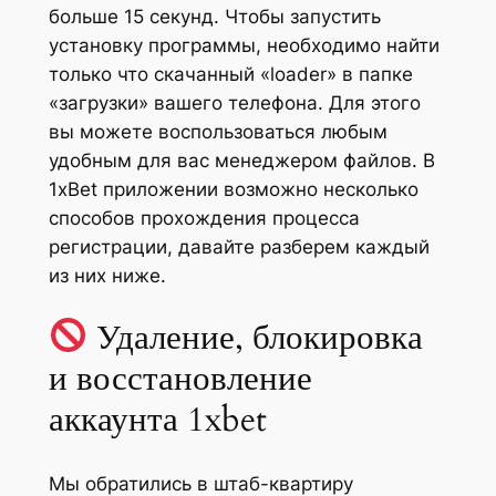
больше 15 секунд. Чтобы запустить
установку программы, необходимо найти
только что скачанный «loader» в папке
«загрузки» вашего телефона. Для этого
вы можете воспользоваться любым
удобным для вас менеджером файлов. В
1xBet приложении возможно несколько
способов прохождения процесса
регистрации, давайте разберем каждый
из них ниже.
Удаление, блокировка
и восстановление
аккаунта 1xbet
Мы обратились в штаб-квартиру