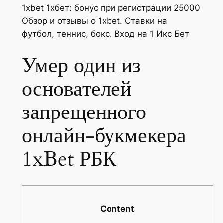
1xbet 1хбет: бонус при регистрации 25000
Обзор и отзывы о 1xbet. Ставки на
футбол, теннис, бокс. Вход на 1 Икс Бет
Умер один из
основателей
запрещенного
онлайн-букмекера
1xBet РБК
Content