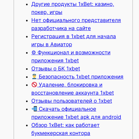
Другие продукты 1xBet: казино,
покер, игры
Нет официального представителя
разработчика на сайте
Регистрация в 1xbet для начала
игры в Авиатор
⚙ Функционал и возможности
приложения 1xbet
Отзывы о БК 1xbet
Безопасность 1xbet приложения
Удаление, блокировка и
восстановление аккаунта 1xbet
Отзывы пользователей о 1xbet
Скачать официальное
приложение 1xbet apk для android
Обзор 1xBet: как работает
букмекерская контора