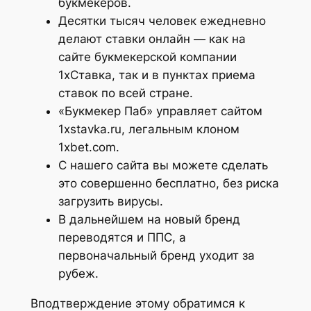
букмекеров.
Десятки тысяч человек ежедневно
делают ставки онлайн — как на
сайте букмекерской компании
1хСтавка, так и в пунктах приема
ставок по всей стране.
«Букмекер Паб» управляет сайтом
1xstavka.ru, легальным клоном
1xbet.com.
С нашего сайта вы можете сделать
это совершенно бесплатно, без риска
загрузить вирусы.
В дальнейшем на новый бренд
переводятся и ППС, а
первоначальный бренд уходит за
рубеж.
Вподтверждение этому обратимся к