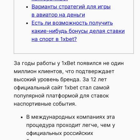
Варианты стратегий для игры
в авиатор на деньги
Есть ли возможность получить
какие-нибудь бонусы делая ставки
на спорт в 1xbet?
За годы работы у 1xBet появился не один
миллион клиентов, что подтверждает
высокий уровень бренда. За 12 лет
официальный сайт 1xbet стал самой
популярной платформой для ставок
наспортивные события.
В международных компаниях эта
процедура проходит легче, чем у
официальных российских