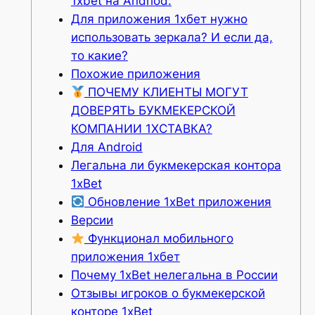
1xbet на Andriod:
Для приложения 1xбет нужно
использовать зеркала? И если да,
то какие?
Похожие приложения
ПОЧЕМУ КЛИЕНТЫ МОГУТ
ДОВЕРЯТЬ БУКМЕКЕРСКОЙ
КОМПАНИИ 1XСТАВКА?
Для Android
Легальна ли букмекерская контора
1xBet
Обновление 1xBet приложения
Версии
Функционал мобильного
приложения 1хбет
Почему 1xBet нелегальна в России
Отзывы игроков о букмекерской
конторе 1xBet