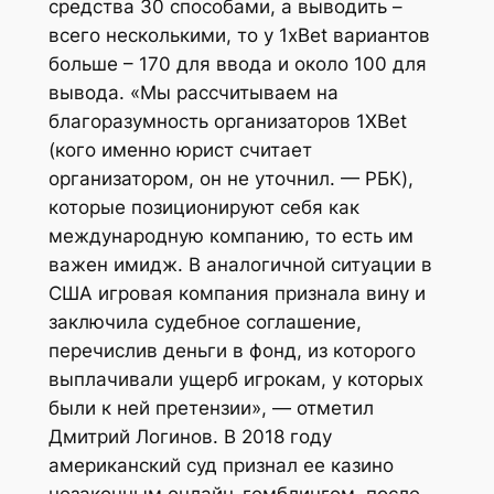
средства 30 способами, а выводить –
всего несколькими, то у 1xBet вариантов
больше – 170 для ввода и около 100 для
вывода. «Мы рассчитываем на
благоразумность организаторов 1XBet
(кого именно юрист считает
организатором, он не уточнил. — РБК),
которые позиционируют себя как
международную компанию, то есть им
важен имидж. В аналогичной ситуации в
США игровая компания признала вину и
заключила судебное соглашение,
перечислив деньги в фонд, из которого
выплачивали ущерб игрокам, у которых
были к ней претензии», — отметил
Дмитрий Логинов. В 2018 году
американский суд признал ее казино
незаконным онлайн-гемблингом, после