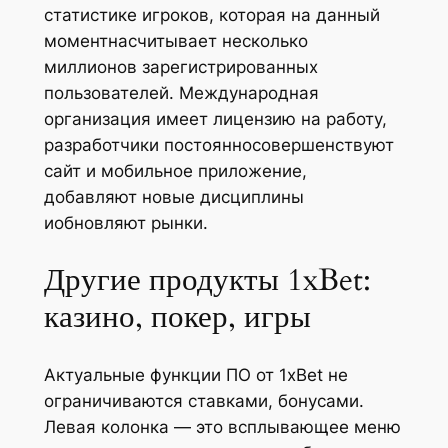
статистике игроков, которая на данный
моментнасчитывает несколько
миллионов зарегистрированных
пользователей. Международная
организация имеет лицензию на работу,
разработчики постоянносовершенствуют
сайт и мобильное приложение,
добавляют новые дисциплины
иобновляют рынки.
Другие продукты 1xBet:
казино, покер, игры
Актуальные функции ПО от 1xBet не
ограничиваются ставками, бонусами.
Левая колонка — это всплывающее меню