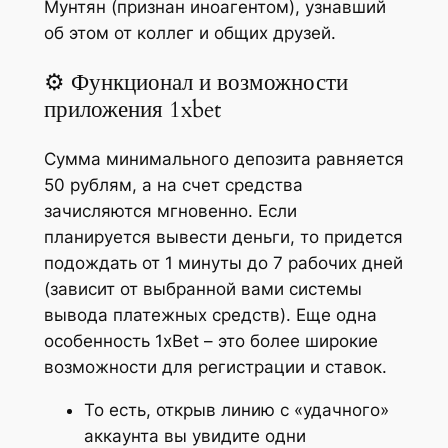
Мунтян (признан иноагентом), узнавший
об этом от коллег и общих друзей.
⚙ Функционал и возможности
приложения 1xbet
Сумма минимального депозита равняется
50 рублям, а на счет средства
зачисляются мгновенно. Если
планируется вывести деньги, то придется
подождать от 1 минуты до 7 рабочих дней
(зависит от выбранной вами системы
вывода платежных средств). Еще одна
особенность 1xBet – это более широкие
возможности для регистрации и ставок.
То есть, открыв линию с «удачного»
аккаунта вы увидите одни