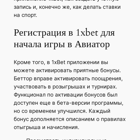
запись и, конечно же, как делать ставки
на спорт.
Регистрация в 1xbet для
начала игры в Авиатор
Кроме того, в 1xBet приложении вы
можете активировать приятные бонусы.
Беттор вправе активировать поощрения,
участвовать в розыгрышах и турнирах.
Функционал по активации бонусов был
доступен еще в бета-версии программы,
но со временем улучшился. Каждый
бонус дополняется описанием о правилах
отыгрыша и начисления.