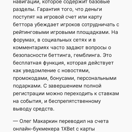
навигации, которое содержит базовые
разделы. Гарантия того, что деньги
поступят на игровой счет или карту
беттора убеждает игроков сотрудничать с
рейтинговыми игровыми площадками. На
форумах, в социальных сетях и в
комментариях часто задают вопросы о
безопасности беттинга, гемблинга. Это
бесплатная функция, которая действует
как уведомление с новостями,
промокодами, бонусами, персональными
подарками. С завершением полной
регистрации можно переходить к ставкам
на события, и беспрепятственному
выводу средств.
— Олег Макаркин переводил на счета
онлайн-букмекера 1XBet с карты