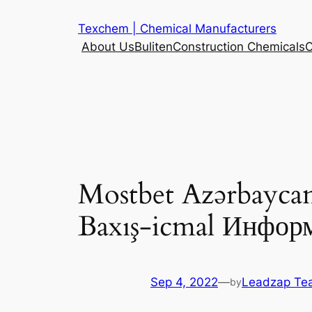
Skip
Texchem | Chemical Manufacturers
to
About Us
Buliten
Construction Chemicals
C
content
Mostbet Azərbayc
Baxış-icmal Инфор
Sep 4, 2022
—
Leadzap Te
by