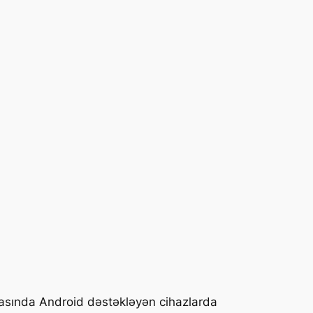
əsasında Android dəstəkləyən cihazlarda