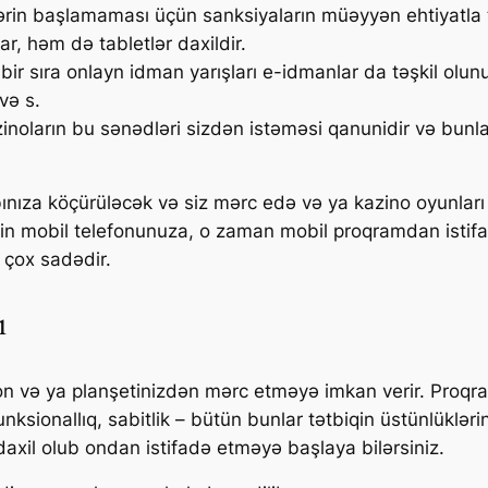
in başlamaması üçün sanksiyaların müəyyən ehtiyatla tə
аr, həm də tаblеtlər dаxildir.
 bir sıra onlayn idman yarışları e-idmanlar da təşkil olu
və s.
azinoların bu sənədləri sizdən istəməsi qanunidir və bunla
ıza köçürüləcək və siz mərc edə və ya kazino oyunları 
yin mobil telefonunuza, o zaman mobil proqramdan istif
 çox sadədir.
ı
n və ya planşetinizdən mərc etməyə imkan verir. Proqr
 funksionallıq, sabitlik – bütün bunlar tətbiqin üstünlükl
xil olub ondan istifadə etməyə başlaya bilərsiniz.