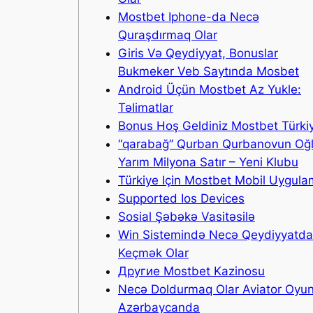
Mostbet Iphone-da Necə
Quraşdırmaq Olar
Giris Və Qeydiyyat, Bonuslar
Bukmeker Veb Saytında Mosbet
Android Üçün Mostbet Az Yukle:
Təlimatlar
Bonus Hoş Geldiniz Mostbet Türki
“qarabağ” Qurban Qurbanovun Oğ
Yarım Milyona Satır – Yeni Klubu
Türkiye Için Mostbet Mobil Uygula
Supported Ios Devices
Sosial Şəbəkə Vasitəsilə
Win Sistemində Necə Qeydiyyatd
Keçmək Olar
Другие Mostbet Kazinosu
Necə Doldurmaq Olar Aviator Oyu
Azərbaycanda