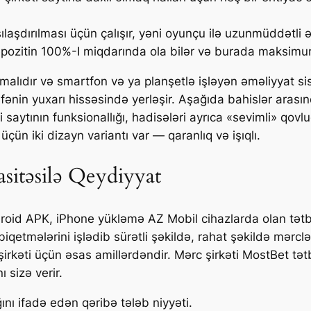
ılaşdırılması üçün çalışır, yəni oyunçu ilə uzunmüddətli
pozitin 100%-I miqdarında ola bilər və burada maksimu
malıdır və smartfon və ya planşetlə işləyən əməliyyat s
ifənin yuxarı hissəsində yerləşir. Aşağıda bahislər arasın
i saytının funksionallığı, hadisələri ayrıca «sevimli» qo
çün iki dizayn variantı var — qaranlıq və işıqlı.
asitəsilə Qeydiyyat
roid APK, iPhone yükləmə AZ Mobil cihazlarda olan tət
iqetmələrini işlədib sürətli şəkildə, rahat şəkildə mərclə
rkəti üçün əsas amillərdəndir. Mərc şirkəti MostBet tətb
 sizə verir.
ını ifadə edən qəribə tələb niyyəti.