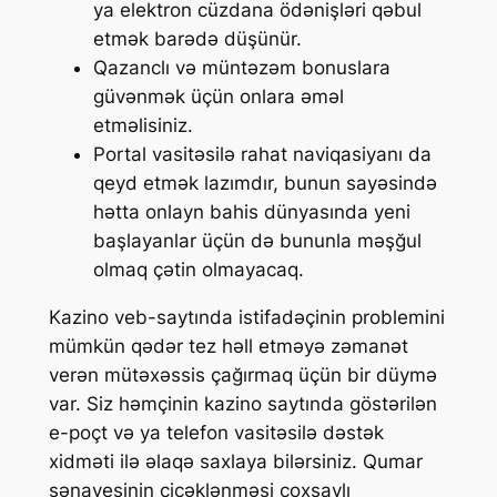
ya elektron cüzdana ödənişləri qəbul
etmək barədə düşünür.
Qazanclı və müntəzəm bonuslara
güvənmək üçün onlara əməl
etməlisiniz.
Portal vasitəsilə rahat naviqasiyanı da
qeyd etmək lazımdır, bunun sayəsində
hətta onlayn bahis dünyasında yeni
başlayanlar üçün də bununla məşğul
olmaq çətin olmayacaq.
Kazino veb-saytında istifadəçinin problemini
mümkün qədər tez həll etməyə zəmanət
verən mütəxəssis çağırmaq üçün bir düymə
var. Siz həmçinin kazino saytında göstərilən
e-poçt və ya telefon vasitəsilə dəstək
xidməti ilə əlaqə saxlaya bilərsiniz. Qumar
sənayesinin çiçəklənməsi çoxsaylı