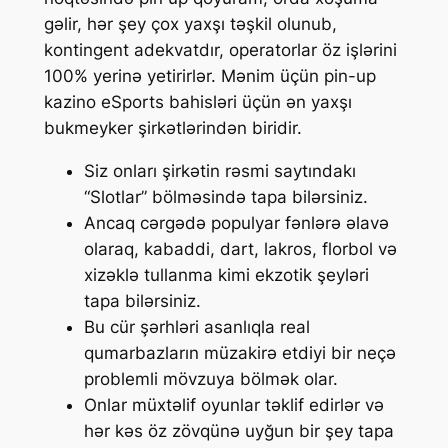
gəlir, hər şey çox yaxşı təşkil olunub,
kontingent adekvatdır, operatorlar öz işlərini
100% yerinə yetirirlər. Mənim üçün pin-up
kazino eSports bahisləri üçün ən yaxşı
bukmeyker şirkətlərindən biridir.
Siz onları şirkətin rəsmi saytındakı
“Slotlar” bölməsində tapa bilərsiniz.
Ancaq cərgədə populyar fənlərə əlavə
olaraq, kabaddi, dart, lakros, florbol və
xizəklə tullanma kimi ekzotik şeyləri
tapa bilərsiniz.
Bu cür şərhləri asanlıqla real
qumarbazların müzakirə etdiyi bir neçə
problemli mövzuya bölmək olar.
Onlar müxtəlif oyunlar təklif edirlər və
hər kəs öz zövqünə uyğun bir şey tapa