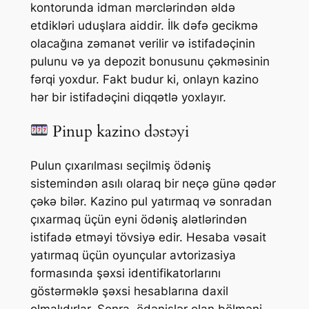
kontorunda idman mərclərindən əldə
etdikləri uduşlara aiddir. İlk dəfə gecikmə
olacağına zəmanət verilir və istifadəçinin
pulunu və ya depozit bonusunu çəkməsinin
fərqi yoxdur. Fakt budur ki, onlayn kazino
hər bir istifadəçini diqqətlə yoxlayır.
Pinup kazino dəstəyi
Pulun çıxarılması seçilmiş ödəniş
sistemindən asılı olaraq bir neçə günə qədər
çəkə bilər. Kazino pul yatırmaq və sonradan
çıxarmaq üçün eyni ödəniş alətlərindən
istifadə etməyi tövsiyə edir. Hesaba vəsait
yatırmaq üçün oyunçular avtorizasiya
formasında şəxsi identifikatorlarını
göstərməklə şəxsi hesablarına daxil
olmalıdırlar. Sonra, ödənişlər olan bölməni