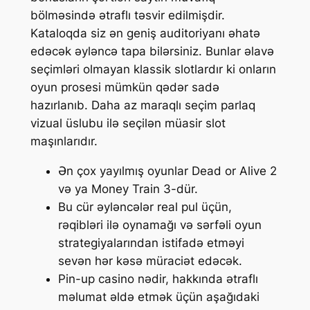
bölməsində ətraflı təsvir edilmişdir.
Kataloqda siz ən geniş auditoriyanı əhatə
edəcək əyləncə tapa bilərsiniz. Bunlar əlavə
seçimləri olmayan klassik slotlardır ki onların
oyun prosesi mümkün qədər sadə
hazırlanıb. Daha az maraqlı seçim parlaq
vizual üslubu ilə seçilən müasir slot
maşınlarıdır.
Ən çox yayılmış oyunlar Dead or Alive 2
və ya Money Train 3-dür.
Bu cür əyləncələr real pul üçün,
rəqibləri ilə oynamağı və sərfəli oyun
strategiyalarından istifadə etməyi
sevən hər kəsə müraciət edəcək.
Pin-up casino nədir, hakkında ətraflı
məlumat əldə etmək üçün aşağıdaki