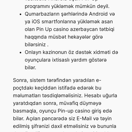
proqramını yükləmək mümkün deyil.
Qumarbazların şərhlərində Android və
ya iOS smartfonlarına yükləmək asan
olan Pin Up casino azerbaycan tətbiqi
haqqında müsbət hekayələr görə
bilərsiniz .
Onlayn kazinonun öz dəstək xidməti də
oyunçulara ixtisaslı yardım göstərə
bilər.
Sonra, sistem tərəfindən yaradılan e-
poçtdakı keçiddən istifadə edərək bu
məlumatları təsdiqləməlisiniz. Hesabı uğurla
yaratdıqdan sonra, müvafiq düyməyə
basmaqla, oyunçu Pin-up casino giriş edə
bilər. Açılan pəncərədə siz E-Mail və təyin
edilmiş şifrənizi daxil etməlisiniz və bununla