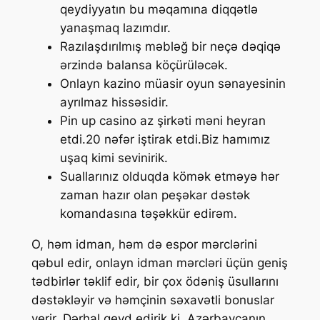
qeydiyyatın bu məqamına diqqətlə
yanaşmaq lazımdır.
Razılaşdırılmış məbləğ bir neçə dəqiqə
ərzində balansa köçürüləcək.
Onlayn kazino müasir oyun sənayesinin
ayrılmaz hissəsidir.
Pin up casino az şirkəti məni heyran
etdi.20 nəfər iştirak etdi.Biz hamımız
uşaq kimi sevinirik.
Suallarınız olduqda kömək etməyə hər
zaman hazır olan peşəkar dəstək
komandasına təşəkkür edirəm.
O, həm idman, həm də espor mərclərini
qəbul edir, onlayn idman mərcləri üçün geniş
tədbirlər təklif edir, bir çox ödəniş üsullarını
dəstəkləyir və həmçinin səxavətli bonuslar
verir. Dərhal qeyd edirik ki, Azərbaycanın