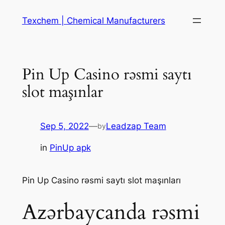
Skip
Texchem | Chemical Manufacturers
to
content
Pin Up Casino rəsmi saytı
slot maşınlar
Sep 5, 2022
—
Leadzap Team
by
in
PinUp apk
Pin Up Casino rəsmi saytı slot maşınları
Azərbaycanda rəsmi