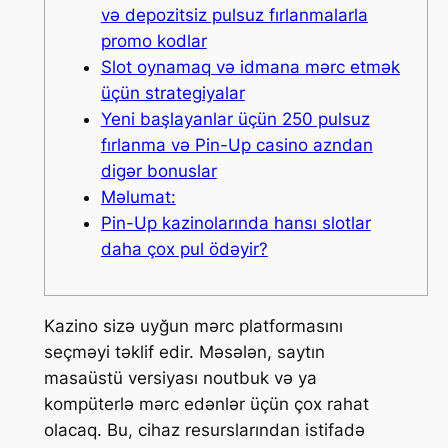
və depozitsiz pulsuz fırlanmalarla
promo kodlar
Slot oynamaq və idmana mərc etmək
üçün strategiyalar
Yeni başlayanlar üçün 250 pulsuz
fırlanma və Pin-Up casino azndan
digər bonuslar
Məlumat:
Pin-Up kazinolarında hansı slotlar
daha çox pul ödəyir?
Kazino sizə uyğun mərc platformasını
seçməyi təklif edir. Məsələn, saytın
masaüstü versiyası noutbuk və ya
kompüterlə mərc edənlər üçün çox rahat
olacaq. Bu, cihaz resurslarından istifadə