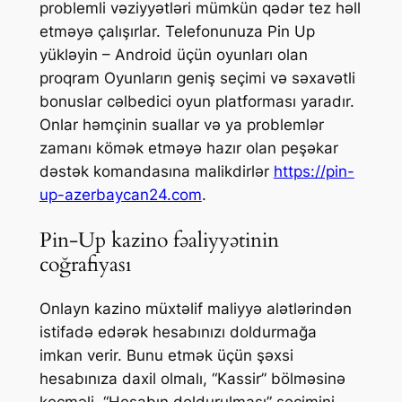
problemli vəziyyətləri mümkün qədər tez həll
etməyə çalışırlar. Telefonunuza Pin Up
yükləyin – Android üçün oyunları olan
proqram Oyunların geniş seçimi və səxavətli
bonuslar cəlbedici oyun platforması yaradır.
Onlar həmçinin suallar və ya problemlər
zamanı kömək etməyə hazır olan peşəkar
dəstək komandasına malikdirlər
https://pin-
up-azerbaycan24.com
.
Pin-Up kazino fəaliyyətinin
coğrafiyası
Onlayn kazino müxtəlif maliyyə alətlərindən
istifadə edərək hesabınızı doldurmağa
imkan verir. Bunu etmək üçün şəxsi
hesabınıza daxil olmalı, “Kassir” bölməsinə
keçməli, “Hesabın doldurulması” seçimini