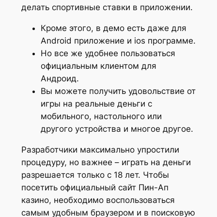
делать спортивные ставки в приложении.
Кроме этого, в демо есть даже для
Android приложение и ios программе.
Но все же удобнее пользоваться
официальным клиентом для
Андроид.
Вы можете получить удовольствие от
игры на реальные деньги с
мобильного, настольного или
другого устройства и многое другое.
Разработчики максимально упростили
процедуру, но важнее – играть на деньги
разрешается только с 18 лет. Чтобы
посетить официальный сайт Пин-Ап
казино, необходимо воспользоваться
самым удобным браузером и в поисковую