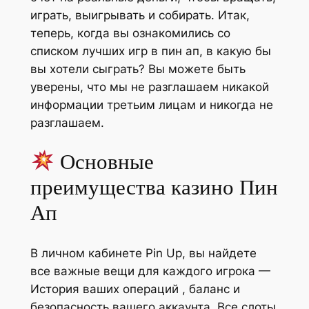
играть, выигрывать и собирать. Итак,
теперь, когда вы ознакомились со
списком лучших игр в пин ап, в какую бы
вы хотели сыграть? Вы можете быть
уверены, что мы не разглашаем никакой
информации третьим лицам и никогда не
разглашаем.
Основные
преимущества казино Пин
Ап
В личном кабинете Pin Up, вы найдете
все важные вещи для каждого игрока —
История ваших операций , баланс и
безопасность вашего аккаунта. Все слоты