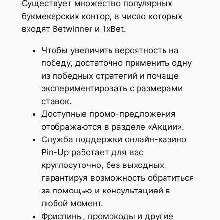
Существует множество популярных
букмекерских контор, в число которых
входят Betwinner и 1xBet.
Чтобы увеличить вероятность на
победу, достаточно применить одну
из победных стратегий и почаще
экспериментировать с размерами
ставок.
Доступные промо-предложения
отображаются в разделе «Акции».
Служба поддержки онлайн-казино
Pin-Up работает для вас
круглосуточно, без выходных,
гарантируя возможность обратиться
за помощью и консультацией в
любой момент.
Фриспины, промокоды и другие