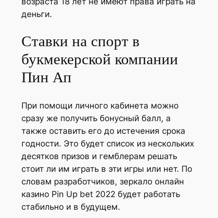
возраста 18 лет не имеют права играть на
деньги.
Ставки на спорт в
букмекерской компании
Пин Ап
При помощи личного кабинета можно
сразу же получить бонусный балл, а
также оставить его до истечения срока
годности. Это будет список из нескольких
десятков призов и гемблерам решать
стоит ли им играть в эти игры или нет. По
словам разработчиков, зеркало онлайн
казино Pin Up bet 2022 будет работать
стабильно и в будущем.