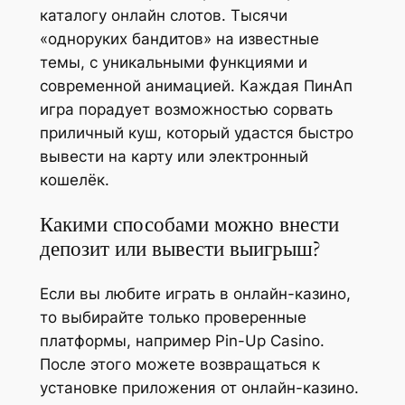
каталогу онлайн слотов. Тысячи
«одноруких бандитов» на известные
темы, с уникальными функциями и
современной анимацией. Каждая ПинАп
игра порадует возможностью сорвать
приличный куш, который удастся быстро
вывести на карту или электронный
кошелёк.
Какими способами можно внести
депозит или вывести выигрыш?
Если вы любите играть в онлайн-казино,
то выбирайте только проверенные
платформы, например Pin-Up Casino.
После этого можете возвращаться к
установке приложения от онлайн-казино.