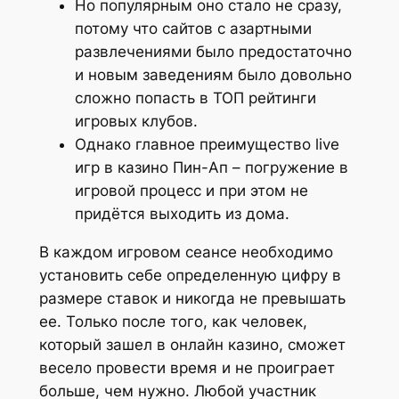
Но популярным оно стало не сразу,
потому что сайтов с азартными
развлечениями было предостаточно
и новым заведениям было довольно
сложно попасть в ТОП рейтинги
игровых клубов.
Однако главное преимущество live
игр в казино Пин-Ап – погружение в
игровой процесс и при этом не
придётся выходить из дома.
В каждом игровом сеансе необходимо
установить себе определенную цифру в
размере ставок и никогда не превышать
ее. Только после того, как человек,
который зашел в онлайн казино, сможет
весело провести время и не проиграет
больше, чем нужно. Любой участник