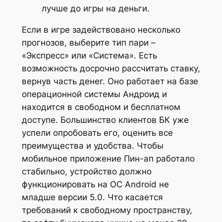
лучше до игры на деньги.
Если в игре задействовано несколько
прогнозов, выберите тип пари –
«Экспресс» или «Система». Есть
возможность досрочно рассчитать ставку,
вернув часть денег. Оно работает на базе
операционной системы Андроид и
находится в свободном и бесплатном
доступе. Большинство клиентов БК уже
успели опробовать его, оценить все
преимущества и удобства. Чтобы
мобильное приложение Пин-ап работало
стабильно, устройство должно
функционировать на ОС Android не
младше версии 5.0. Что касается
требований к свободному пространству,