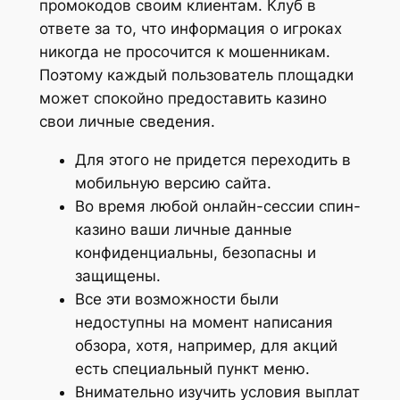
промокодов своим клиентам. Клуб в
ответе за то, что информация о игроках
никогда не просочится к мошенникам.
Поэтому каждый пользователь площадки
может спокойно предоставить казино
свои личные сведения.
Для этого не придется переходить в
мобильную версию сайта.
Во время любой онлайн-сессии спин-
казино ваши личные данные
конфиденциальны, безопасны и
защищены.
Все эти возможности были
недоступны на момент написания
обзора, хотя, например, для акций
есть специальный пункт меню.
Внимательно изучить условия выплат