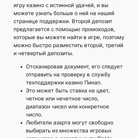
игру казино с истинной удачей, и вы
можете узнать больше о ней на нашей
странице поддержки. Второй депозит
предлагается с помощью промокодов,
которые вы можете найти в игре, поэтому
можно быстро разместить второй, третий
и четвертый депозиты.
Отсканировав документ, его следует
отправить на проверку в службу
техподдержки казино Пинап.
Это может быть ставка на цвет,
четное или нечетное число,
диапазон чисел или конкретное
число.
Любители азарта могут свободно
выбирать из множества игровых