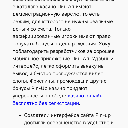
в каталоге казино Пин Ап имеют
демонстрационную версию, то есть
режим, для которого не нужны реальные
деньги со счета. Только
верифицированные игроки имеют право
получать бонусы в день рождения. Хочу
поблагодарить разработчиков за хорошее
мобильное приложение Пин-Ап. Удобный
интерфейс, легко оформить заявку на
вывод и быстро прогружаются видео
слоты. Фриспины, промокоды и другие
бонусы Pin-Up казино придают
уверенности в победе
казино онлайн
бесплатно без регистрации
.
Создатели интерфейса сайта Pin-up
достигли совершенства в удобстве и