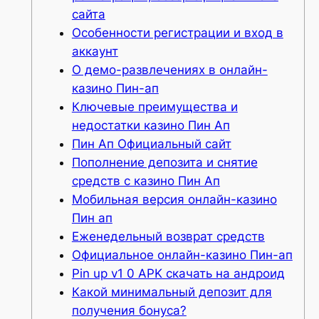
сайта
Особенности регистрации и вход в
аккаунт
О демо-развлечениях в онлайн-
казино Пин-ап
Ключевые преимущества и
недостатки казино Пин Ап
Пин Ап Официальный сайт
Пополнение депозита и снятие
средств c казино Пин Ап
Мобильная версия онлайн-казино
Пин ап
Еженедельный возврат средств
Официальное онлайн-казино Пин-ап
Pin up v1 0 APK скачать на андроид
Какой минимальный депозит для
получения бонуса?