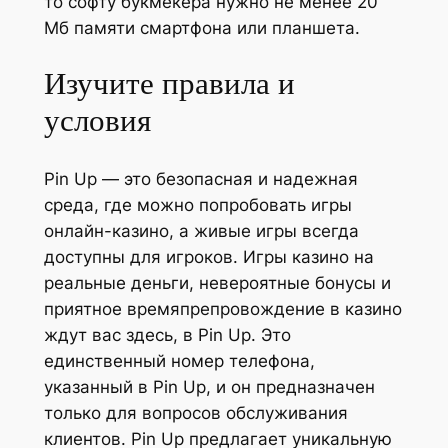
то софту букмекера нужно не менее 20
Мб памяти смартфона или планшета.
Изучите правила и
условия
Pin Up — это безопасная и надежная
среда, где можно попробовать игры
онлайн-казино, а живые игры всегда
доступны для игроков. Игры казино на
реальные деньги, невероятные бонусы и
приятное времяпрепровождение в казино
ждут вас здесь, в Pin Up. Это
единственный номер телефона,
указанный в Pin Up, и он предназначен
только для вопросов обслуживания
клиентов. Pin Up предлагает уникальную