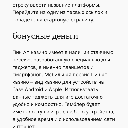
строку ввести название платформы.
Перейдите на одну из первых ссылок и
попадёте на стартовую страницу.
бонусные деньги
Пин Ап казино имеет в наличии отличную
версию, разработанную специально для
гаджетов, а именно планшетов и
смартфонов. Мобильная версия Пин ап
казино – вид казино для устройств на
базе Android и Apple. Использовать
данные гаджеты для игр достаточно
удобно и комфортно. Гемблер будет
иметь доступ к игре с любого устройства,
в удобное время и с использованием сети
интернет.