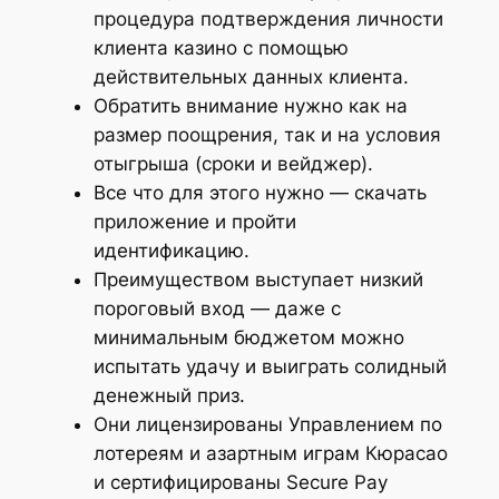
процедура подтверждения личности
клиента казино с помощью
действительных данных клиента.
Обратить внимание нужно как на
размер поощрения, так и на условия
отыгрыша (сроки и вейджер).
Все что для этого нужно — скачать
приложение и пройти
идентификацию.
Преимуществом выступает низкий
пороговый вход — даже с
минимальным бюджетом можно
испытать удачу и выиграть солидный
денежный приз.
Они лицензированы Управлением по
лотереям и азартным играм Кюрасао
и сертифицированы Secure Pay