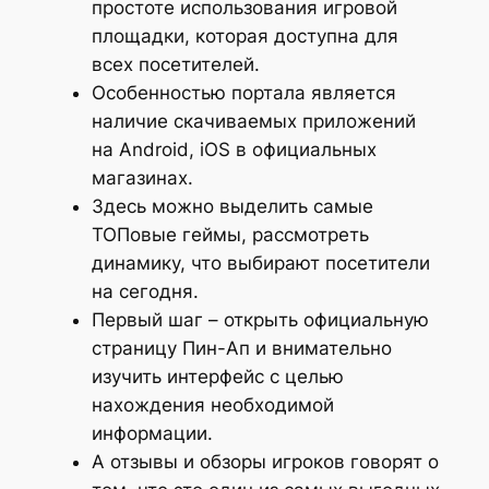
простоте использования игровой
площадки, которая доступна для
всех посетителей.
Особенностью портала является
наличие скачиваемых приложений
на Android, iOS в официальных
магазинах.
Здесь можно выделить самые
ТОПовые геймы, рассмотреть
динамику, что выбирают посетители
на сегодня.
Первый шаг – открыть официальную
страницу Пин-Ап и внимательно
изучить интерфейс с целью
нахождения необходимой
информации.
А отзывы и обзоры игроков говорят о