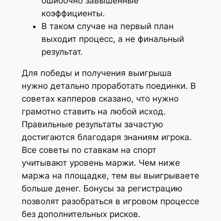
ошибочно завышенные
коэффициенты.
В таком случае на первый план
выходит процесс, а не финальный
результат.
Для победы и получения выигрыша
нужно детально проработать поединки. В
советах капперов сказано, что нужно
грамотно ставить на любой исход.
Правильные результаты зачастую
достигаются благодаря знаниям игрока.
Все советы по ставкам на спорт
учитывают уровень маржи. Чем ниже
маржа на площадке, тем вы выигрываете
больше денег. Бонусы за регистрацию
позволят разобраться в игровом процессе
без дополнительных рисков.