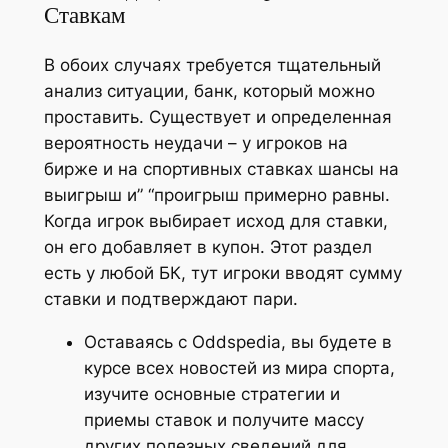
Ставкам
В обоих случаях требуется тщательный
анализ ситуации, банк, который можно
проставить. Существует и определенная
вероятность неудачи – у игроков на
бирже и на спортивных ставках шансы на
выигрыш и” “проигрыш примерно равны.
Когда игрок выбирает исход для ставки,
он его добавляет в купон. Этот раздел
есть у любой БК, тут игроки вводят сумму
ставки и подтверждают пари.
Оставаясь с Oddspedia, вы будете в
курсе всех новостей из мира спорта,
изучите основные стратегии и
приемы ставок и получите массу
других полезных сведений для