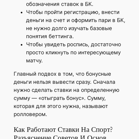
обозначения ставок в БК.
Чтобы пройти регистрацию, внести
деньги на счет и оформить пари в БК,
не нужно долго изучать базовые
понятия беттинга.
Чтобы увидеть роспись, достаточно
просто кликнуть по интересующему
матчу.
Главный подвох в том, что бонусные
деньги нельзя вывести сразу. Сначала
нужно сделать ставки на определенную
сумму — «отыграть бонус». Сумму,
которая для этого нужна, называют
ролловером.
Как Работают Ставки На Спорт?
Разъяснение Советов И Основ