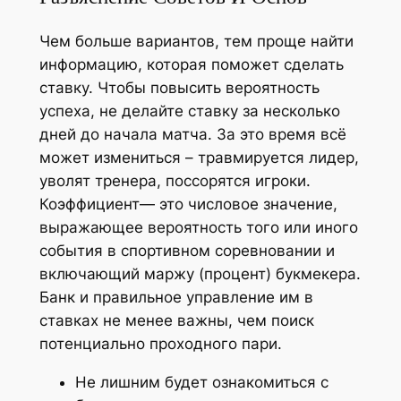
Чем больше вариантов, тем проще найти
информацию, которая поможет сделать
ставку. Чтобы повысить вероятность
успеха, не делайте ставку за несколько
дней до начала матча. За это время всё
может измениться – травмируется лидер,
уволят тренера, поссорятся игроки.
Коэффициент— это числовое значение,
выражающее вероятность того или иного
события в спортивном соревновании и
включающий маржу (процент) букмекера.
Банк и правильное управление им в
ставках не менее важны, чем поиск
потенциально проходного пари.
Не лишним будет ознакомиться с