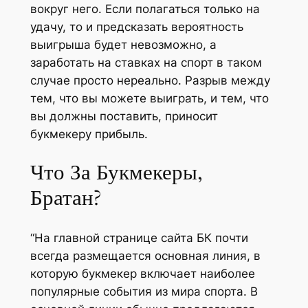
вокруг него. Если полагаться только на
удачу, то и предсказать вероятность
выигрыша будет невозможно, а
заработать на ставках на спорт в таком
случае просто нереально. Разрыв между
тем, что вы можете выиграть, и тем, что
вы должны поставить, приносит
букмекеру прибыль.
Что За Букмекеры,
Братан?
“На главной странице сайта БК почти
всегда размещается основная линия, в
которую букмекер включает наиболее
популярные события из мира спорта. В