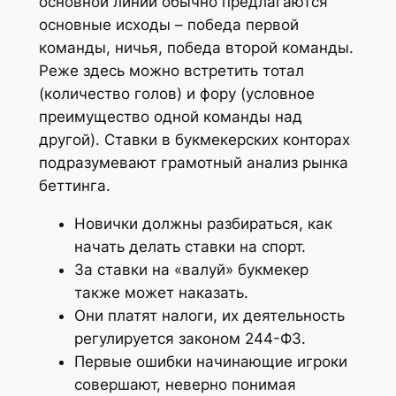
основной линии обычно предлагаются
основные исходы – победа первой
команды, ничья, победа второй команды.
Реже здесь можно встретить тотал
(количество голов) и фору (условное
преимущество одной команды над
другой). Ставки в букмекерских конторах
подразумевают грамотный анализ рынка
беттинга.
Новички должны разбираться, как
начать делать ставки на спорт.
За ставки на «валуй» букмекер
также может наказать.
Они платят налоги, их деятельность
регулируется законом 244-ФЗ.
Первые ошибки начинающие игроки
совершают, неверно понимая