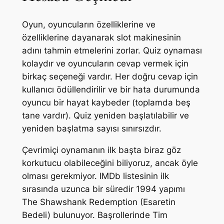
Oyun, oyuncuların özelliklerine ve
özelliklerine dayanarak slot makinesinin
adını tahmin etmelerini zorlar. Quiz oynaması
kolaydır ve oyuncuların cevap vermek için
birkaç seçeneği vardır. Her doğru cevap için
kullanıcı ödüllendirilir ve bir hata durumunda
oyuncu bir hayat kaybeder (toplamda beş
tane vardır). Quiz yeniden başlatılabilir ve
yeniden başlatma sayısı sınırsızdır.
Çevrimiçi oynamanın ilk başta biraz göz
korkutucu olabileceğini biliyoruz, ancak öyle
olması gerekmiyor. IMDb listesinin ilk
sırasında uzunca bir süredir 1994 yapımı
The Shawshank Redemption (Esaretin
Bedeli) bulunuyor. Başrollerinde Tim