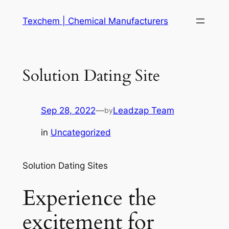
Skip
Texchem | Chemical Manufacturers
to
content
Solution Dating Site
Sep 28, 2022
—
Leadzap Team
by
in
Uncategorized
Solution Dating Sites
Experience the
excitement for