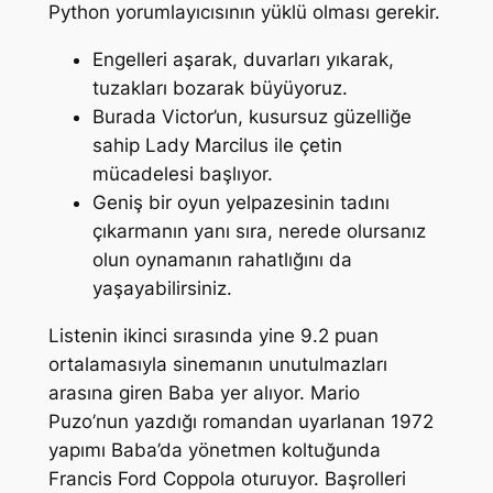
Python yorumlayıcısının yüklü olması gerekir.
Engelleri aşarak, duvarları yıkarak,
tuzakları bozarak büyüyoruz.
Burada Victor’un, kusursuz güzelliğe
sahip Lady Marcilus ile çetin
mücadelesi başlıyor.
Geniş bir oyun yelpazesinin tadını
çıkarmanın yanı sıra, nerede olursanız
olun oynamanın rahatlığını da
yaşayabilirsiniz.
Listenin ikinci sırasında yine 9.2 puan
ortalamasıyla sinemanın unutulmazları
arasına giren Baba yer alıyor. Mario
Puzo’nun yazdığı romandan uyarlanan 1972
yapımı Baba’da yönetmen koltuğunda
Francis Ford Coppola oturuyor. Başrolleri