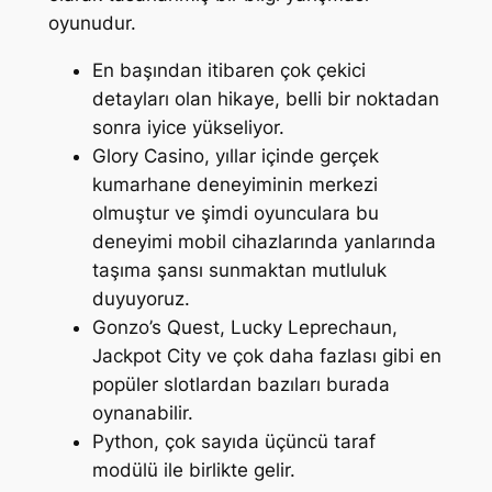
oyunudur.
En başından itibaren çok çekici
detayları olan hikaye, belli bir noktadan
sonra iyice yükseliyor.
Glory Casino, yıllar içinde gerçek
kumarhane deneyiminin merkezi
olmuştur ve şimdi oyunculara bu
deneyimi mobil cihazlarında yanlarında
taşıma şansı sunmaktan mutluluk
duyuyoruz.
Gonzo’s Quest, Lucky Leprechaun,
Jackpot City ve çok daha fazlası gibi en
popüler slotlardan bazıları burada
oynanabilir.
Python, çok sayıda üçüncü taraf
modülü ile birlikte gelir.