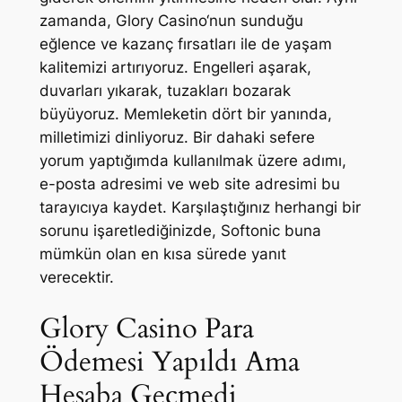
zamanda, Glory Casino‘nun sunduğu
eğlence ve kazanç fırsatları ile de yaşam
kalitemizi artırıyoruz. Engelleri aşarak,
duvarları yıkarak, tuzakları bozarak
büyüyoruz. Memleketin dört bir yanında,
milletimizi dinliyoruz. Bir dahaki sefere
yorum yaptığımda kullanılmak üzere adımı,
e-posta adresimi ve web site adresimi bu
tarayıcıya kaydet. Karşılaştığınız herhangi bir
sorunu işaretlediğinizde, Softonic buna
mümkün olan en kısa sürede yanıt
verecektir.
Glory Casino Para
Ödemesi Yapıldı Ama
Hesaba Geçmedi