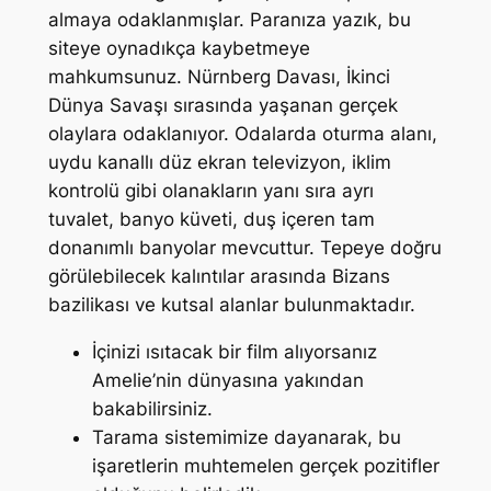
almaya odaklanmışlar. Paranıza yazık, bu
siteye oynadıkça kaybetmeye
mahkumsunuz. Nürnberg Davası, İkinci
Dünya Savaşı sırasında yaşanan gerçek
olaylara odaklanıyor. Odalarda oturma alanı,
uydu kanallı düz ekran televizyon, iklim
kontrolü gibi olanakların yanı sıra ayrı
tuvalet, banyo küveti, duş içeren tam
donanımlı banyolar mevcuttur. Tepeye doğru
görülebilecek kalıntılar arasında Bizans
bazilikası ve kutsal alanlar bulunmaktadır.
İçinizi ısıtacak bir film alıyorsanız
Amelie’nin dünyasına yakından
bakabilirsiniz.
Tarama sistemimize dayanarak, bu
işaretlerin muhtemelen gerçek pozitifler