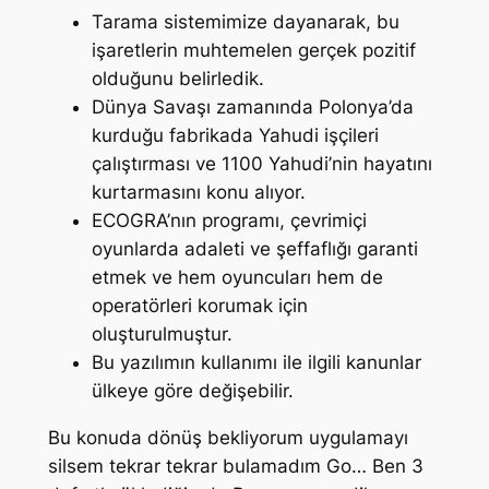
Tarama sistemimize dayanarak, bu
işaretlerin muhtemelen gerçek pozitif
olduğunu belirledik.
Dünya Savaşı zamanında Polonya’da
kurduğu fabrikada Yahudi işçileri
çalıştırması ve 1100 Yahudi’nin hayatını
kurtarmasını konu alıyor.
ECOGRA’nın programı, çevrimiçi
oyunlarda adaleti ve şeffaflığı garanti
etmek ve hem oyuncuları hem de
operatörleri korumak için
oluşturulmuştur.
Bu yazılımın kullanımı ile ilgili kanunlar
ülkeye göre değişebilir.
Bu konuda dönüş bekliyorum uygulamayı
silsem tekrar tekrar bulamadım Go… Ben 3