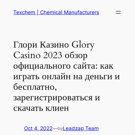
Skip
Texchem | Chemical Manufacturers
to
content
Глори Казино Glory
Casino 2023 обзор
официального сайта: как
играть онлайн на деньги и
бесплатно,
зарегистрироваться и
скачать клиен
Oct 4, 2022
—
Leadzap Team
by