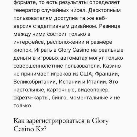
формате, то есть результаты определяет
генератор случайных чисел. Десктопным
пользователям доступна та же веб-
версия с адаптивным дизайном. Разница
между ними состоит только в
интерфейсе, расположении и размере
кнопок. Играть в Glory Casino на реальные
деньги в игровых автоматах могут только
совершеннолетние пользователи. Казино
не принимает игроков из США, Франции,
Великобритании, Испании и Италии. Это
настольные, карточные, видеопокер,
скретч-карты, бинго, моментальные и не
только.
Как зарегистрироваться в Glory
Casino Kz?