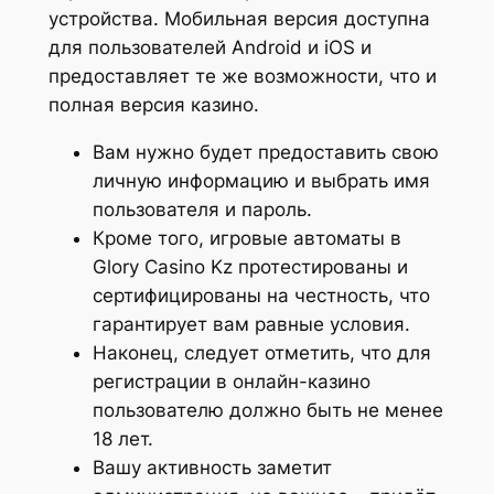
устройства. Мобильная версия доступна
для пользователей Android и iOS и
предоставляет те же возможности, что и
полная версия казино.
Вам нужно будет предоставить свою
личную информацию и выбрать имя
пользователя и пароль.
Кроме того, игровые автоматы в
Glory Casino Kz протестированы и
сертифицированы на честность, что
гарантирует вам равные условия.
Наконец, следует отметить, что для
регистрации в онлайн-казино
пользователю должно быть не менее
18 лет.
Вашу активность заметит