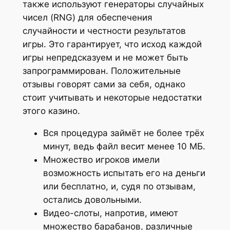
также используют генераторы случайных
чисел (RNG) для обеспечения
случайности и честности результатов
игры. Это гарантирует, что исход каждой
игры непредсказуем и не может быть
запрограммирован. Положительные
отзывы говорят сами за себя, однако
стоит учитывать и некоторые недостатки
этого казино.
Вся процедура займёт не более трёх
минут, ведь файл весит менее 10 МБ.
Множество игроков имели
возможность испытать его на деньги
или бесплатно, и, судя по отзывам,
остались довольными.
Видео-слоты, напротив, имеют
множество барабанов, различные