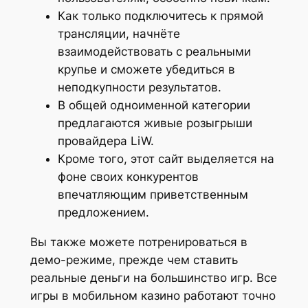
Как только подключитесь к прямой
трансляции, начнёте
взаимодействовать с реальными
крупье и сможете убедиться в
неподкупности результатов.
В общей одноименной категории
предлагаются живые розыгрыши
провайдера LiW.
Кроме того, этот сайт выделяется на
фоне своих конкурентов
впечатляющим приветственным
предложением.
Вы также можете потренироваться в
демо-режиме, прежде чем ставить
реальные деньги на большинство игр. Все
игры в мобильном казино работают точно