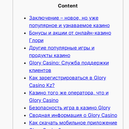
Content
Заключение – новое, но уже
популярное и узнаваемое казино
Бонусы и акции от онлайн-казино
Глори
Другие популярные игры и
продукты казино
Glory Casino: Служба поддержки
клиентов
Как зарегистрироваться в Glory
Casino Kz?
Казино того же оператора, что и
Glory Casino
Безопасность игра в казино Glory
Сводная информация о Glory Casino
Как скачать мобильное приложение