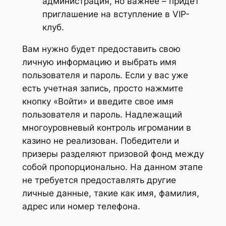
администрация, но важнее – придёт
приглашение на вступление в VIP-
клуб.
Вам нужно будет предоставить свою
личную информацию и выбрать имя
пользователя и пароль. Если у вас уже
есть учетная запись, просто нажмите
кнопку «Войти» и введите свое имя
пользователя и пароль. Надлежащий
многоуровневый контроль игромании в
казино не реализован. Победители и
призеры разделяют призовой фонд между
собой пропорционально. На данном этапе
не требуется предоставлять другие
личные данные, такие как имя, фамилия,
адрес или номер телефона.