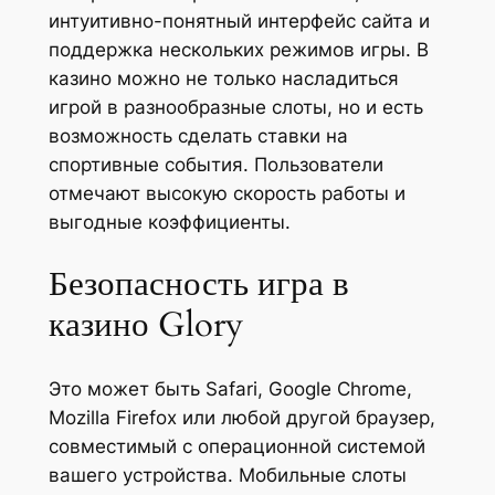
интуитивно-понятный интерфейс сайта и
поддержка нескольких режимов игры. В
казино можно не только насладиться
игрой в разнообразные слоты, но и есть
возможность сделать ставки на
спортивные события. Пользователи
отмечают высокую скорость работы и
выгодные коэффициенты.
Безопасность игра в
казино Glory
Это может быть Safari, Google Chrome,
Mozilla Firefox или любой другой браузер,
совместимый с операционной системой
вашего устройства. Мобильные слоты