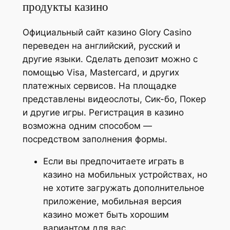
продукты казино
Официальный сайт казино Glory Casino
переведен на английский, русский и
другие языки. Сделать депозит можно с
помощью Visa, Mastercard, и других
платежных сервисов. На площадке
представлены видеослоты, Сик-бо, Покер
и другие игры. Регистрация в казино
возможна одним способом —
посредством заполнения формы.
Если вы предпочитаете играть в
казино на мобильных устройствах, но
не хотите загружать дополнительное
приложение, мобильная версия
казино может быть хорошим
вариантом для вас.