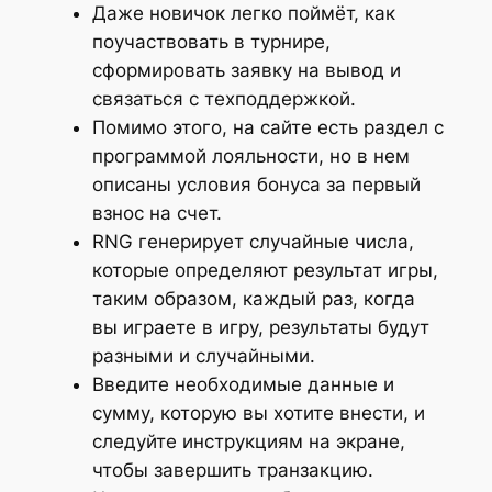
Даже новичок легко поймёт, как
поучаствовать в турнире,
сформировать заявку на вывод и
связаться с техподдержкой.
Помимо этого, на сайте есть раздел с
программой лояльности, но в нем
описаны условия бонуса за первый
взнос на счет.
RNG генерирует случайные числа,
которые определяют результат игры,
таким образом, каждый раз, когда
вы играете в игру, результаты будут
разными и случайными.
Введите необходимые данные и
сумму, которую вы хотите внести, и
следуйте инструкциям на экране,
чтобы завершить транзакцию.