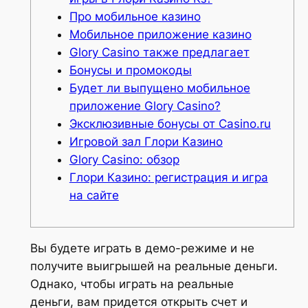
Про мобильное казино
Мобильное приложение казино
Glory Casino также предлагает
Бонусы и промокоды
Будет ли выпущено мобильное
приложение Glory Casino?
Эксклюзивные бонусы от Casino.ru
Игровой зал Глори Казино
Glory Casino: обзор
Глори Казино: регистрация и игра
на сайте
Вы будете играть в демо-режиме и не
получите выигрышей на реальные деньги.
Однако, чтобы играть на реальные
деньги, вам придется открыть счет и