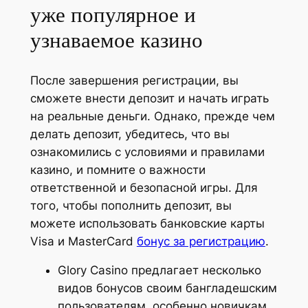
уже популярное и
узнаваемое казино
После завершения регистрации, вы
сможете внести депозит и начать играть
на реальные деньги. Однако, прежде чем
делать депозит, убедитесь, что вы
ознакомились с условиями и правилами
казино, и помните о важности
ответственной и безопасной игры. Для
того, чтобы пополнить депозит, вы
можете использовать банковские карты
Visa и MasterCard
бонус за регистрацию
.
Glory Casino предлагает несколько
видов бонусов своим бангладешским
пользователям, особенно новичкам.