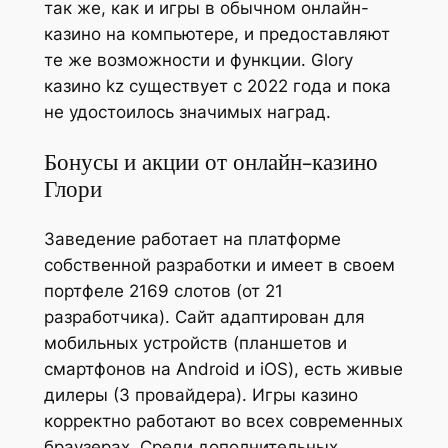
так же, как и игры в обычном онлайн-
казино на компьютере, и предоставляют
те же возможности и функции. Glory
казино kz существует с 2022 года и пока
не удостоилось значимых наград.
Бонусы и акции от онлайн-казино
Глори
Заведение работает на платформе
собственной разработки и имеет в своем
портфеле 2169 слотов (от 21
разработчика). Сайт адаптирован для
мобильных устройств (планшетов и
смартфонов на Android и iOS), есть живые
дилеры (3 провайдера). Игры казино
корректно работают во всех современных
браузерах. Среди дополнительных