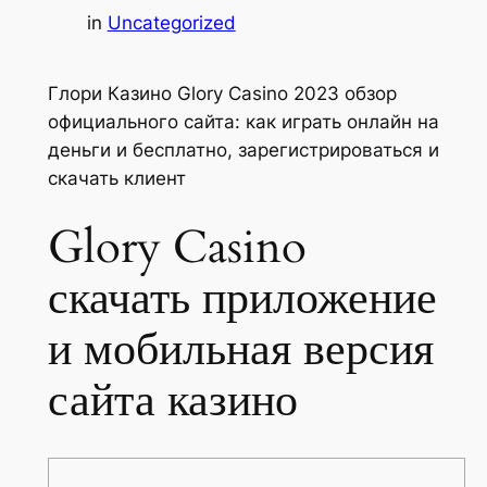
in
Uncategorized
Глори Казино Glory Casino 2023 обзор
официального сайта: как играть онлайн на
деньги и бесплатно, зарегистрироваться и
скачать клиент
Glory Casino
скачать приложение
и мобильная версия
сайта казино