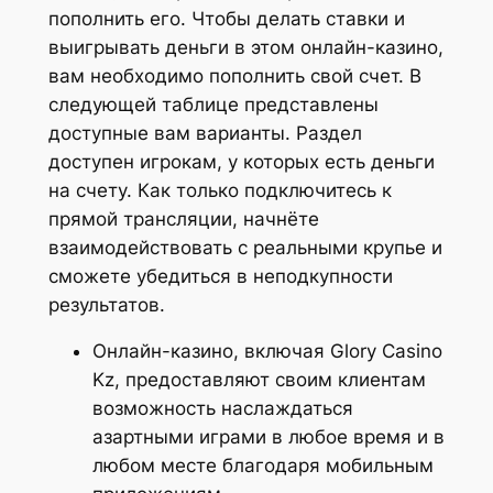
пополнить его. Чтобы делать ставки и
выигрывать деньги в этом онлайн-казино,
вам необходимо пополнить свой счет. В
следующей таблице представлены
доступные вам варианты. Раздел
доступен игрокам, у которых есть деньги
на счету. Как только подключитесь к
прямой трансляции, начнёте
взаимодействовать с реальными крупье и
сможете убедиться в неподкупности
результатов.
Онлайн-казино, включая Glory Casino
Kz, предоставляют своим клиентам
возможность наслаждаться
азартными играми в любое время и в
любом месте благодаря мобильным