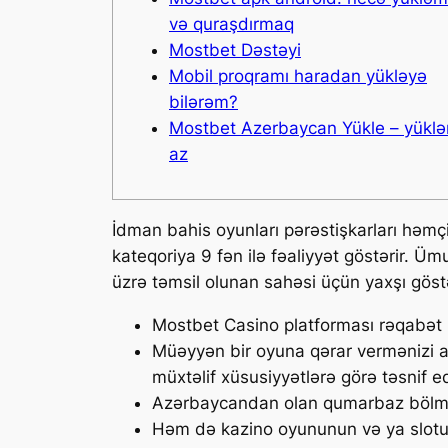
və quraşdırmaq
Mostbet Dəstəyi
Mobil proqramı haradan yükləyə
bilərəm?
Mostbet Azerbaycan Yükle – yükl
az
İdman bahis oyunları pərəstişkarları həmçi
kateqoriya 9 fən ilə fəaliyyət göstərir. 
üzrə təmsil olunan sahəsi üçün yaxşı göstər
Mostbet Casino platforması rəqabət baz
Müəyyən bir oyuna qərar vermənizi as
müxtəlif xüsusiyyətlərə görə təsnif ed
Azərbaycandan olan qumarbaz bölməy
Həm də kazino oyununun və ya slotun