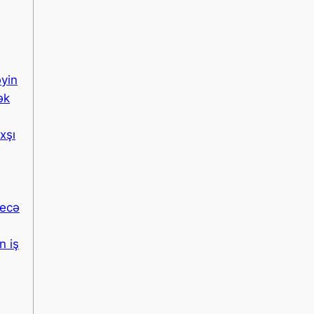
yin
ək
xşı
necə
n iş