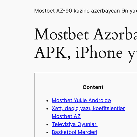
Mostbet AZ-90 kazino azerbaycan Ən yax
Mostbet Azərba
APK, iPhone 
Content
Mostbet Yukle Androidə
Xətt, dəqiq yazı, koefitsientlər
Mostbet AZ
Televiziya Oyunları
Basketbol Mərcləri