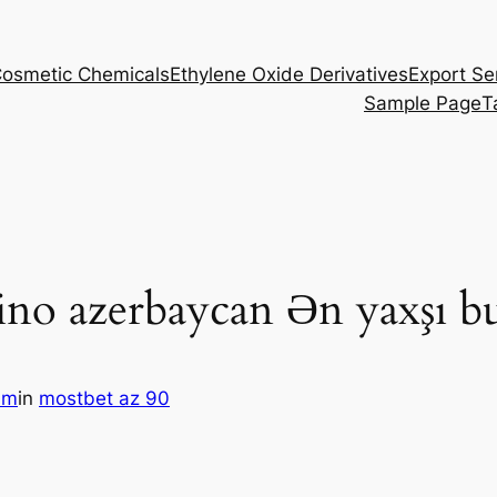
osmetic Chemicals
Ethylene Oxide Derivatives
Export Se
Sample Page
T
no azerbaycan Ən yaxşı b
am
in
mostbet az 90