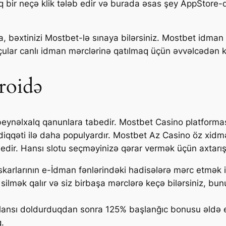
bir neçə klik tələb edir və burada əsas şey AppStore-d
, bəxtinizi Mostbet-lə sınaya bilərsiniz. Mostbet idman
nçular canlı idman mərclərinə qatılmaq üçün əvvəlcədən k
roidə
beynəlxalq qanunlara tabedir. Mostbet Casino platforması
diqqəti ilə daha populyardır. Mostbet Az Casino öz xidmət
f edir. Hansı slotu seçməyinizə qərar vermək üçün axtarış
karlarının e-İdman fənlərindəki hadisələrə mərc etmək i
silmək qalır və siz birbaşa mərclərə keçə bilərsiniz, b
alansı doldurduqdan sonra 125% başlanğıc bonusu əldə 
.