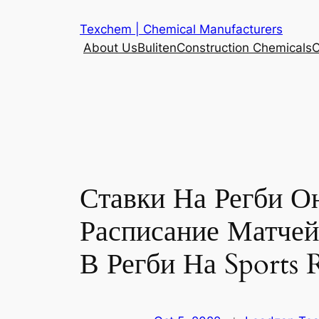
Skip
Texchem | Chemical Manufacturers
to
About Us
Buliten
Construction Chemicals
C
content
Ставки На Регби О
Расписание Матчей
В Регби На Sports 