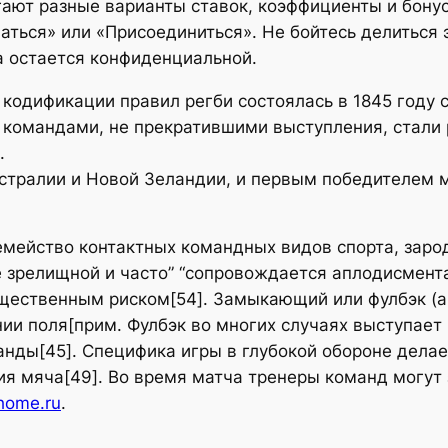
гают разные варианты ставок, коэффициенты и бонус
ваться» или «Присоединиться». Не бойтесь делитьс
на остается конфиденциальной.
кодификации правил регби состоялась в 1845 году 
командами, не прекратившими выступления, стали 
.
стралии и Новой Зеландии, и первым победителем 
 семейство контактных командных видов спорта, заро
е зрелищной и часто” “сопровождается аплодисмент
щественным риском[54]. Замыкающий или фулбэк (ан
нии поля[прим. Фулбэк во многих случаях выступает
оманды[45]. Специфика игры в глубокой обороне де
я мяча[49]. Во время матча тренеры команд могут 
home.ru
.