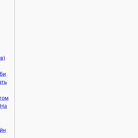
в)
би
ать
Этом
 На
йн