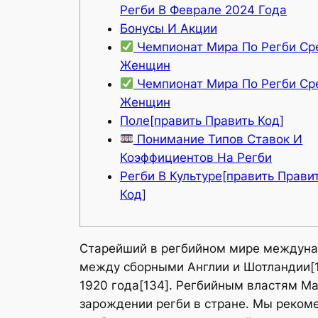
Регби В Феврале 2024 Года
Бонусы И Акции
Чемпионат Мира По Регби Ср
Женщин
Чемпионат Мира По Регби Ср
Женщин
Поле[править Править Код]
Понимание Типов Ставок И
Коэффициентов На Регби
Регби В Культуре[править Прави
Код]
Старейший в регбийном мире междуна
между сборными Англии и Шотландии[1
1920 года[134]. Регбийным властям Ма
зарождении регби в стране. Мы рекоме