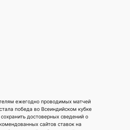
ителям ежегодно проводимых матчей
стала победа во Всеиндийском кубке
ь сохранить достоверных сведений о
екомендованных сайтов ставок на