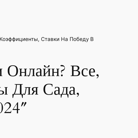
 Коэффициенты, Ставки На Победу В
 Онлайн? Все,
ы Для Сада,
024″