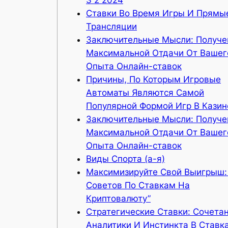
Ставки Во Время Игры И Прямы
Трансляции
Заключительные Мысли: Получе
Максимальной Отдачи От Вашег
Опыта Онлайн-ставок
Причины, По Которым Игровые
Автоматы Являются Самой
Популярной Формой Игр В Казин
Заключительные Мысли: Получе
Максимальной Отдачи От Вашег
Опыта Онлайн-ставок
Виды Спорта (а-я)
Максимизируйте Свой Выигрыш:
Советов По Ставкам На
Криптовалюту”
Стратегические Ставки: Сочета
Аналитики И Инстинкта В Ставк