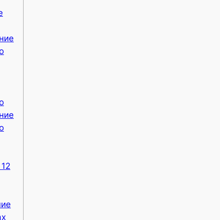
е
ние
о
о
ние
о
 12
ние
ах