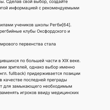
ы. Сделав свой выбор, создайте
я этой информацией с рекомендуемыми
силами учеников школы Регби[64].
регбийные клубы Оксфордского и
мирового первенства стала
дившихся по большей части в XIX веке.
ами зрителей, однако выбор именно
гл. fullback) придерживается позиции
 в качестве последней преграды
лает для замыкающего необходимым
заменять игроков ввиду медицинских