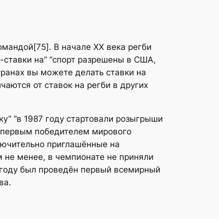
мандой[75]. В начале XX века регби
-ставки на” “спорт разрешены в США,
транах вы можете делать ставки на
чаются от ставок на регби в других
ку” “в 1987 году стартовали розыгрыши
и первым победителем мирового
лючительно приглашённые на
 не менее, в чемпионате не приняли
3 году был проведён первый всемирный
ва.