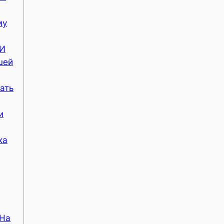
му
 И
шей
ать
и
ка
 На