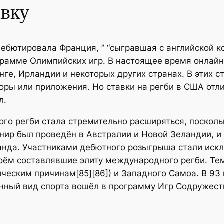
вку
ебютировала Франция, ” “сыгравшая с английской ко
грамме Олимпийских игр. В настоящее время онлайн
ге, Ирландии и некоторых других странах. В этих с
оры или приложения. Но ставки на регби в США отли
л.
ого регби стала стремительно расширяться, посколь
рнир был проведён в Австралии и Новой Зеландии, 
анда. Участниками дебютного розыгрыша стали иск
оём составлявшие элиту международного регби. Тем
ическим причинам[85][86]) и Западного Самоа. В 9
данный вид спорта вошёл в программу Игр Содружест