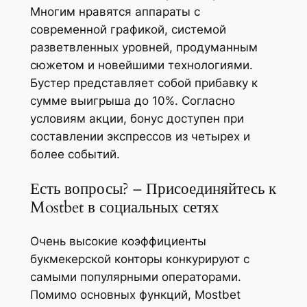
Многим нравятся аппараты с
современной графикой, системой
разветвленных уровней, продуманным
сюжетом и новейшими технологиями.
Бустер представляет собой прибавку к
сумме выигрыша до 10%. Согласно
условиям акции, бонус доступен при
составлении экспрессов из четырех и
более событий.
Есть вопросы? – Присоединяйтесь к
Mostbet в социальных сетях
Очень высокие коэффициенты
букмекерской конторы конкурируют с
самыми популярными операторами.
Помимо основных функций, Mostbet