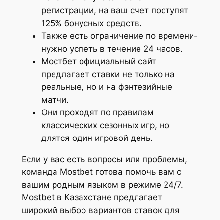
регистрации, на ваш счет поступят
125% бонусных средств.
Также есть ограничение по времени-
нужно успеть в течение 24 часов.
Мостбет официальный сайт
предлагает ставки не только на
реальные, но и на фэнтезийные
матчи.
Они проходят по правилам
классических сезонных игр, но
длятся один игровой день.
Если у вас есть вопросы или проблемы,
команда Mostbet готова помочь вам с
вашим родным языком в режиме 24/7.
Mostbet в Казахстане предлагает
широкий выбор вариантов ставок для