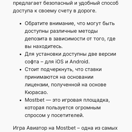
предлагает безопасный и удобный способ
доступа к своему счету в дороге.
Обратите внимание, что могут быть
доступны различные методы
депозита в зависимости от того, где
вы находитесь.
Для установки доступны две версии
софта – для iOS и Android.
Стоит подчеркнуть, что ставки
принимаются на основании
лицензии, полученной на основе
Кюрасао.
Mostbet — это игровая площадка,
которая пользуется огромным
спросом у посетителей.
Игра Авиатор на Mostbet – одна из самых