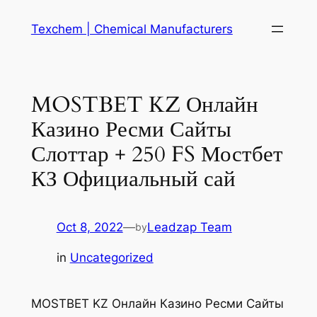
Skip
Texchem | Chemical Manufacturers
to
content
MOSTBET KZ Онлайн
Казино Ресми Сайты
Слоттар + 250 FS Мостбет
КЗ Официальный сай
Oct 8, 2022
—
Leadzap Team
by
in
Uncategorized
MOSTBET KZ Онлайн Казино Ресми Сайты