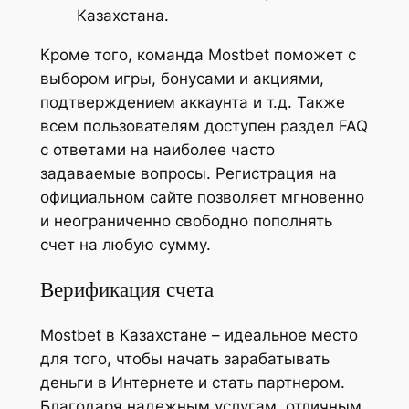
Казахстана.
Кроме того, команда Mostbet поможет с
выбором игры, бонусами и акциями,
подтверждением аккаунта и т.д. Также
всем пользователям доступен раздел FAQ
с ответами на наиболее часто
задаваемые вопросы. Регистрация на
официальном сайте позволяет мгновенно
и неограниченно свободно пополнять
счет на любую сумму.
Верификация счета
Mostbet в Казахстане – идеальное место
для того, чтобы начать зарабатывать
деньги в Интернете и стать партнером.
Благодаря надежным услугам, отличным