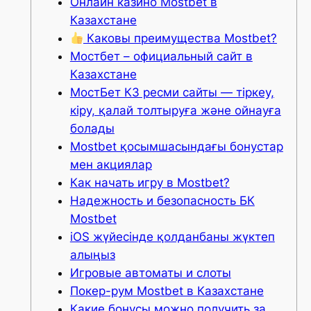
Онлайн казино Mostbet в
Казахстане
Каковы преимущества Mostbet?
Мостбет – официальный сайт в
Казахстане
МостБет КЗ ресми сайты — тіркеу,
кіру, қалай толтыруға және ойнауға
болады
Mostbet қосымшасындағы бонустар
мен акциялар
Как начать игру в Mostbet?
Надежность и безопасность БК
Mostbet
iOS жүйесінде қолданбаны жүктеп
алыңыз
Игровые автоматы и слоты
Покер-рум Mostbet в Казахстане
Какие бонусы можно получить за