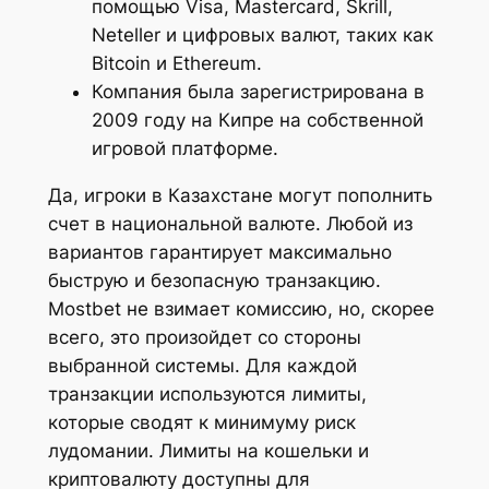
помощью Visa, Mastercard, Skrill,
Neteller и цифровых валют, таких как
Bitcoin и Ethereum.
Компания была зарегистрирована в
2009 году на Кипре на собственной
игровой платформе.
Да, игроки в Казахстане могут пополнить
счет в национальной валюте. Любой из
вариантов гарантирует максимально
быструю и безопасную транзакцию.
Mostbet не взимает комиссию, но, скорее
всего, это произойдет со стороны
выбранной системы. Для каждой
транзакции используются лимиты,
которые сводят к минимуму риск
лудомании. Лимиты на кошельки и
криптовалюту доступны для