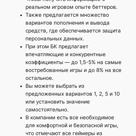
реальном игровом опыте беттеров.
Также предлагается множество
вариантов пополнения и вывода
средств, где обеспечивается защита
персональных данных.
При этом БК предлагает
впечатляющие и конкурентные
коэффициенты — до 1,5-5% на самые
востребованные игры и до 8% на все
остальное.
Вы можете выбрать из
предложенных вариантов 1, 2, 5 и 10
или установить значение
самостоятельно.
В компании есть все необходимое
для комфортной и безопасной игры,
что отмечают все геймеры из