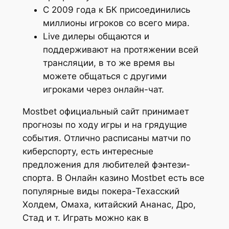
С 2009 года к БК присоединились
миллионы игроков со всего мира.
Live дилеры общаются и
поддерживают на протяжении всей
трансляции, в то же время вы
можете общаться с другими
игроками через онлайн-чат.
Mostbet официальный сайт принимает
прогнозы по ходу игры и на грядущие
события. Отлично расписаны матчи по
киберспорту, есть интересные
предложения для любителей фэнтези-
спорта. В Онлайн казино Mostbet есть все
популярные виды покера-Техасский
Холдем, Омаха, китайский Ананас, Дро,
Стад и т. Играть можно как в