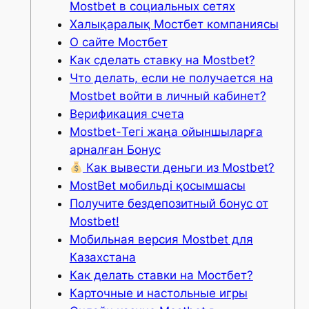
Mostbet в социальных сетях
Халықаралық Мостбет компаниясы
О сайте Мостбет
Как сделать ставку на Mostbet?
Что делать, если не получается на
Mostbet войти в личный кабинет?
Верификация счета
Mostbet-Тегі жаңа ойыншыларға
арналған Бонус
Как вывести деньги из Mostbet?
MostBet мобильді қосымшасы
Получите бездепозитный бонус от
Mostbet!
Мобильная версия Mostbet для
Казахстана
Как делать ставки на Мостбет?
Карточные и настольные игры