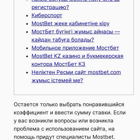
регистрацию?
Киберспорт
MostBet жеке кабинетіне кіру
МостБет бүгінгі жұмыс айнасы —
қайдан табуға болады?
Мобильное приложение Мостбет
MostBet KZ казино и букмекерская
контора МостБет КЗ
Неліктен Ресми сайт mostbet.com
жұмыс істемей ме?
Остается только выбрать понравившийся
коэффициент и ввести сумму ставки. Если
у вас возникли вопросы или возникла
проблема с использованием сайта, на
помощь придут специалисты Mostbet.