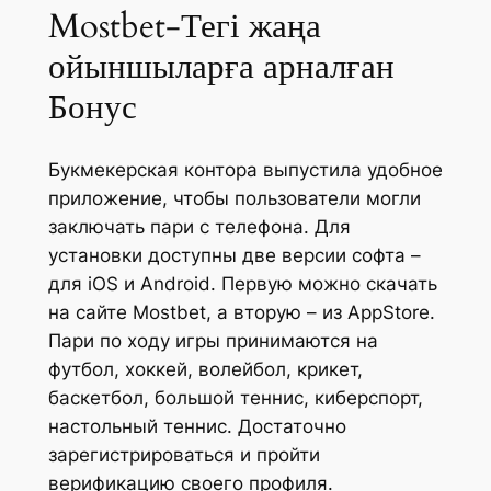
Mostbet-Тегі жаңа
ойыншыларға арналған
Бонус
Букмекерская контора выпустила удобное
приложение, чтобы пользователи могли
заключать пари с телефона. Для
установки доступны две версии софта –
для iOS и Android. Первую можно скачать
на сайте Mostbet, а вторую – из AppStore.
Пари по ходу игры принимаются на
футбол, хоккей, волейбол, крикет,
баскетбол, большой теннис, киберспорт,
настольный теннис. Достаточно
зарегистрироваться и пройти
верификацию своего профиля.