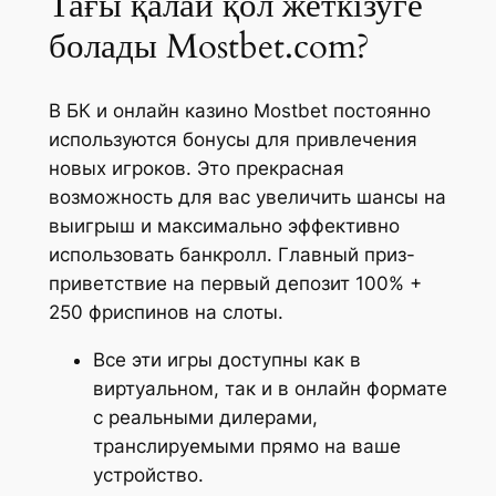
Тағы қалай қол жеткізуге
болады Mostbet.com?
В БК и онлайн казино Mostbet постоянно
используются бонусы для привлечения
новых игроков. Это прекрасная
возможность для вас увеличить шансы на
выигрыш и максимально эффективно
использовать банкролл. Главный приз-
приветствие на первый депозит 100% +
250 фриспинов на слоты.
Все эти игры доступны как в
виртуальном, так и в онлайн формате
с реальными дилерами,
транслируемыми прямо на ваше
устройство.