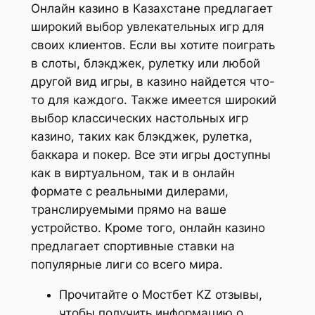
Онлайн казино в Казахстане предлагает
широкий выбор увлекательных игр для
своих клиентов. Если вы хотите поиграть
в слоты, блэкджек, рулетку или любой
другой вид игры, в казино найдется что-
то для каждого. Также имеется широкий
выбор классических настольных игр
казино, таких как блэкджек, рулетка,
баккара и покер. Все эти игры доступны
как в виртуальном, так и в онлайн
формате с реальными дилерами,
транслируемыми прямо на ваше
устройство. Кроме того, онлайн казино
предлагает спортивные ставки на
популярные лиги со всего мира.
Прочитайте о Мостбет KZ отзывы,
чтобы получить информацию о