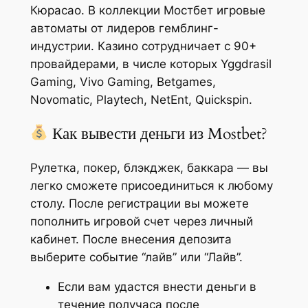
Кюрасао. В коллекции Мостбет игровые
автоматы от лидеров гемблинг-
индустрии. Казино сотрудничает с 90+
провайдерами, в числе которых Yggdrasil
Gaming, Vivo Gaming, Betgames,
Novomatic, Playtech, NetEnt, Quickspin.
Как вывести деньги из Mostbet?
Рулетка, покер, блэкджек, баккара — вы
легко сможете присоединиться к любому
столу. После регистрации вы можете
пополнить игровой счет через личный
кабинет. После внесения депозита
выберите событие “лайв” или “Лайв”.
Если вам удастся внести деньги в
течение получаса после