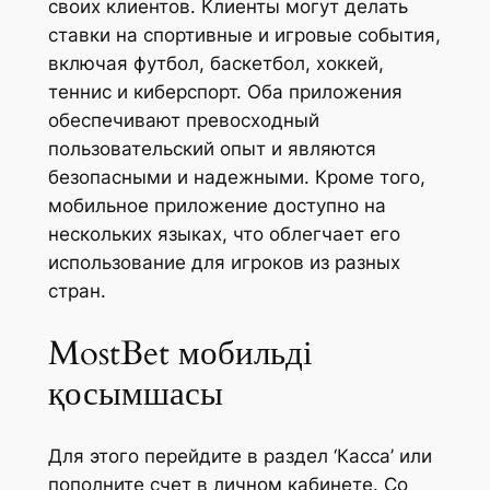
своих клиентов. Клиенты могут делать
ставки на спортивные и игровые события,
включая футбол, баскетбол, хоккей,
теннис и киберспорт. Оба приложения
обеспечивают превосходный
пользовательский опыт и являются
безопасными и надежными. Кроме того,
мобильное приложение доступно на
нескольких языках, что облегчает его
использование для игроков из разных
стран.
MostBet мобильді
қосымшасы
Для этого перейдите в раздел ‘Касса’ или
пополните счет в личном кабинете. Со