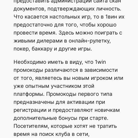
предоставить администрации сайта скан
документов, подтверждающих личность.
Что касается настольных игр, то в 1вин их
предостаточно для того, чтобы хорошо
провести время. Здесь можно поиграть с
живыми дилерами в онлайн-рулетку,
покер, баккару и другие игры.
Необходимо иметь в виду, что 1win
промокоды различаются в зависимости
от того, являетесь вы новым игроком или
уже опытным участником этой
платформы. Промокоды первого типа
предназначены для активации при
регистрации и предоставляют новичкам
дополнительные бонусы при старте.
Посетителям, которые хотят не тратить
время на поиск клуба в сети,