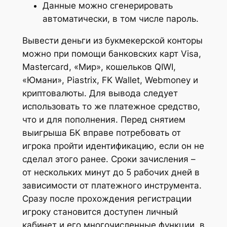
Данные можно сгенерировать
автоматически, в том числе пароль.
Вывести деньги из букмекерской конторы
можно при помощи банковских карт Visa,
Mastercard, «Мир», кошельков QIWI,
«Юмани», Piastrix, FK Wallet, Webmoney и
криптовалюты. Для вывода следует
использовать то же платежное средство,
что и для пополнения. Перед снятием
выигрыша БК вправе потребовать от
игрока пройти идентификацию, если он не
сделал этого ранее. Сроки зачисления –
от нескольких минут до 5 рабочих дней в
зависимости от платежного инструмента.
Сразу после прохождения регистрации
игроку становится доступен личный
кабинет и его многочисленные функции, в