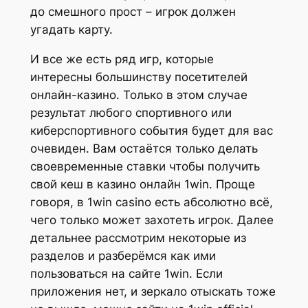
до смешного прост – игрок должен
угадать карту.
И все же есть ряд игр, которые
интересны большинству посетителей
онлайн-казино. Только в этом случае
результат любого спортивного или
киберспортивного события будет для вас
очевиден. Вам остаётся только делать
своевременные ставки чтобы получить
свой кеш в казино онлайн 1win. Проще
говоря, в 1win casino есть абсолютно всё,
чего только может захотеть игрок. Далее
детальнее рассмотрим некоторые из
разделов и разберёмся как ими
пользоваться на сайте 1win. Если
приложения нет, и зеркало отыскать тоже