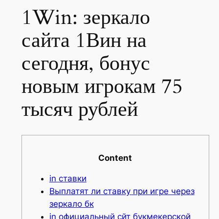
1Win: зеркало
сайта 1Вин на
сегодня, бонус
новым игрокам 75
тысяч рублей
Content
in ставки
Выплатят ли ставку при игре через
зеркало бк
in официальный сйт букмекерской