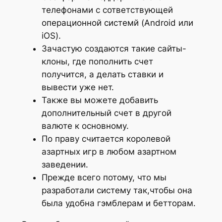
телефонами с сответствующей
операционной системй (Android или
iOS).
Зачастую создаются такие сайты-
клоны, где пополнить счет
получится, а делать ставки и
вывести уже нет.
Также вы можете добавить
дополнительный счет в другой
валюте к основному.
По праву считается королевой
азартных игр в любом азартном
заведении.
Прежде всего потому, что мы
разработали систему так,чтобы она
была удобна гэмблерам и бетторам.