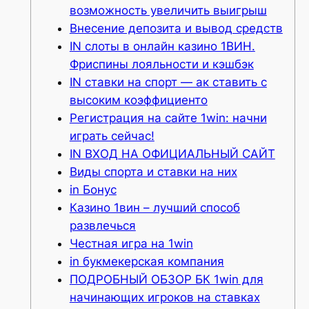
возможность увеличить выигрыш
Внесение депозита и вывод средств
IN слоты в онлайн казино 1ВИН.
Фриспины лояльности и кэшбэк
IN ставки на спорт — ак ставить с
высоким коэффициенто
Регистрация на сайте 1win: начни
играть сейчас!
IN ВХОД НА ОФИЦИАЛЬНЫЙ САЙТ
Виды спорта и ставки на них
in Бонус
Казино 1вин – лучший способ
развлечься
Честная игра на 1win
in букмекерская компания
ПОДРОБНЫЙ ОБЗОР БК 1win для
начинающих игроков на ставках