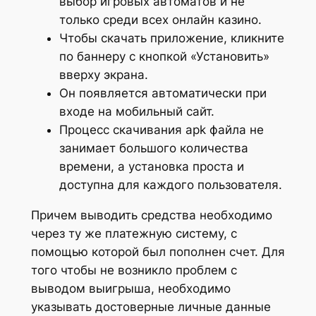
выбор игровых автоматов и не
только среди всех онлайн казино.
Чтобы скачать приложение, кликните
по баннеру с кнопкой «Установить»
вверху экрана.
Он появляется автоматически при
входе на мобильный сайт.
Процесс скачивания apk файла не
занимает большого количества
времени, а установка проста и
доступна для каждого пользователя.
Причем выводить средства необходимо
через ту же платежную систему, с
помощью которой был пополнен счет. Для
того чтобы не возникло проблем с
выводом выигрыша, необходимо
указывать достоверные личные данные