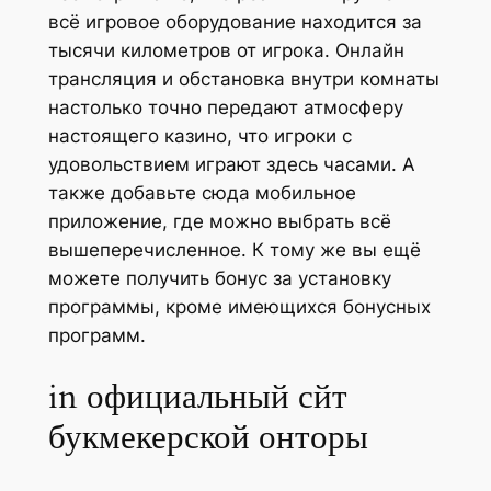
всё игровое оборудование находится за
тысячи километров от игрока. Онлайн
трансляция и обстановка внутри комнаты
настолько точно передают атмосферу
настоящего казино, что игроки с
удовольствием играют здесь часами. А
также добавьте сюда мобильное
приложение, где можно выбрать всё
вышеперечисленное. К тому же вы ещё
можете получить бонус за установку
программы, кроме имеющихся бонусных
программ.
in официальный сйт
букмекерской онторы