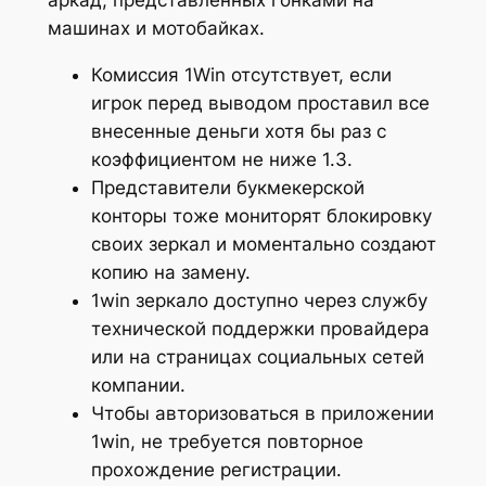
аркад, представленных гонками на
машинах и мотобайках.
Комиссия 1Win отсутствует, если
игрок перед выводом проставил все
внесенные деньги хотя бы раз с
коэффициентом не ниже 1.3.
Представители букмекерской
конторы тоже мониторят блокировку
своих зеркал и моментально создают
копию на замену.
1win зеркало доступно через службу
технической поддержки провайдера
или на страницах социальных сетей
компании.
Чтобы авторизоваться в приложении
1win, не требуется повторное
прохождение регистрации.