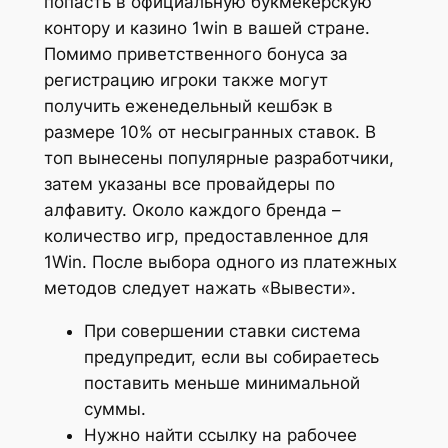
попасть в официальную букмекерскую
контору и казино 1win в вашей стране.
Помимо приветственного бонуса за
регистрацию игроки также могут
получить еженедельный кешбэк в
размере 10% от несыгранных ставок. В
топ вынесены популярные разработчики,
затем указаны все провайдеры по
алфавиту. Около каждого бренда –
количество игр, предоставленное для
1Win. После выбора одного из платежных
методов следует нажать «Вывести».
При совершении ставки система
предупредит, если вы собираетесь
поставить меньше минимальной
суммы.
Нужно найти ссылку на рабочее