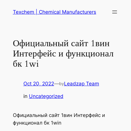
Skip
Texchem | Chemical Manufacturers
to
content
Официальный сайт 1вин
Интерфейс и функционал
бк 1wi
Oct 20, 2022
—
Leadzap Team
by
in
Uncategorized
Официальный сайт 1вин Интерфейс и
функционал бк 1win