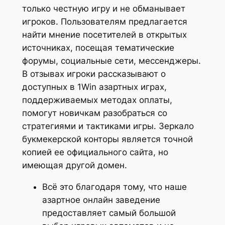
только честную игру и не обманывает
игроков. Пользователям предлагается
найти мнение посетителей в открытых
источниках, посещая тематические
форумы, социальные сети, мессенджеры.
В отзывах игроки рассказывают о
доступных в 1Win азартных играх,
поддерживаемых методах оплаты,
помогут новичкам разобраться со
стратегиями и тактиками игры. Зеркало
букмекерской конторы является точной
копией ее официального сайта, но
имеющая другой домен.
Всё это благодаря тому, что наше
азартное онлайн заведение
предоставляет самый большой