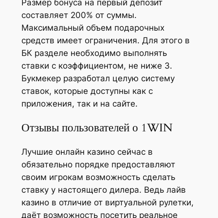
Размер бонуса на первый депозит
составляет 200% от суммы.
Максимальный объем подарочных
средств имеет ограничения. Для этого в
БК разделе необходимо выполнять
ставки с коэффициентом, не ниже 3.
Букмекер разработал целую систему
ставок, которые доступны как с
приложения, так и на сайте.
Отзывы пользователей о 1WIN
Лучшие онлайн казино сейчас в
обязательно порядке предоставляют
своим игрокам возможность сделать
ставку у настоящего дилера. Ведь лайв
казино в отличие от виртуальной рулетки,
даёт возможность посетить реальное