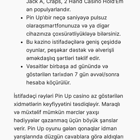
Jack A, Craps, 2 Hand Casino Hold’Em
ən populyarlarıdır.
Pin Up’ıbir neçə saniyəyə pulsuz
olaraqsmartfonunuza və ya digər
cihazınıza çoxsürətliyükləyə bilərsiniz.
Bu kazino istifadəçilərə geniş çeşiddə
oyunlar, peşəkar dəstək və əlverişli
əməkdaşlıq şərtləri təklif edir.
Vəsaitlər birbaşa ad günündə və
göstərilən tarixdən 7 gün əvvəl/sonra
hesaba köçürülür.
İstifadəçi rəyləri Pin Up casino az göstərilən
xidmətlərin keyfiyyətini təsdiqləyir. Maraqlı
və müxtəlif mümkün mərclər yaxşı
hədiyyələr qazanmaq üçün böyük şanslar
verir. Pin Up oyunu gələn qonaqlar idman
yarışlarında düzgün cavablara görə aldıqları