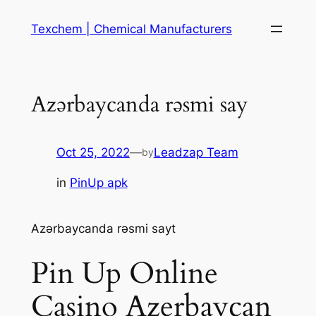
Skip
Texchem | Chemical Manufacturers
to
content
Azərbaycanda rəsmi say
Oct 25, 2022
—
Leadzap Team
by
in
PinUp apk
Azərbaycanda rəsmi sayt
Pin Up Online
Casino Azerbaycan ️