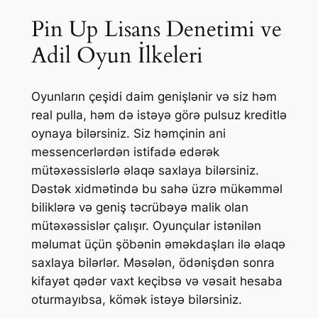
Pin Up Lisans Denetimi ve
Adil Oyun İlkeleri
Oyunların çeşidi daim genişlənir və siz həm
real pulla, həm də istəyə görə pulsuz kreditlə
oynaya bilərsiniz. Siz həmçinin ani
messencerlərdən istifadə edərək
mütəxəssislərlə əlaqə saxlaya bilərsiniz.
Dəstək xidmətində bu sahə üzrə mükəmməl
biliklərə və geniş təcrübəyə malik olan
mütəxəssislər çalışır. Oyunçular istənilən
məlumat üçün şöbənin əməkdaşları ilə əlaqə
saxlaya bilərlər. Məsələn, ödənişdən sonra
kifayət qədər vaxt keçibsə və vəsait hesaba
oturmayıbsa, kömək istəyə bilərsiniz.