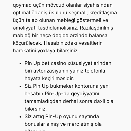
qoymaq üçün mövcud olanlar siyahısından
optimal ödəniş üsulunu seçməli, kreditləşmə
üçün tələb olunan məbləği göstərməli və
əməliyyatı təsdiqləməlisiniz. Razılaşdırılmış
məbləğ bir neçə dəqiqə ərzində balansa
köçürüləcək. Hesabınızdakı vəsaitlərin
hərəkətini yoxlaya bilərsiniz.
Pin Up bet casino xüsusiyyətlərindən
biri avtorizasiyanın yalnız telefonla
həyata keçirilməsidir.
Siz Pin Up bukmeker kontoruna yeni
hesabın Pin-Up-da qeydiyyatını
tamamladıqdan dərhal sonra daxil ola
bilərsiniz.
Siz artıq Pin-Up oyunu saytında
bonuslar almış və mərc etmiş ola