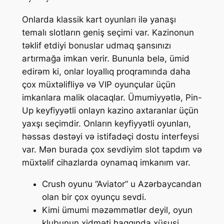
Onlarda klassik kart oyunları ilə yanaşı
temalı slotların geniş seçimi var. Kazinonun
təklif etdiyi bonuslar udmaq şansınızı
artırmağa imkan verir. Bununla belə, ümid
edirəm ki, onlar loyallıq proqramında daha
çox müxtəlifliyə və VIP oyunçular üçün
imkanlara malik olacaqlar. Ümumiyyətlə, Pin-
Up keyfiyyətli onlayn kazino axtaranlar üçün
yaxşı seçimdir. Onların keyfiyyətli oyunları,
həssas dəstəyi və istifadəçi dostu interfeysi
var. Mən burada çox sevdiyim slot tapdım və
müxtəlif cihazlarda oynamaq imkanım var.
Crush oyunu “Aviator” u Azərbaycandan
olan bir çox oyunçu sevdi.
Kimi ümumi məzəmmətlər deyil, oyun
klubunun xidməti haqqında xüsusi