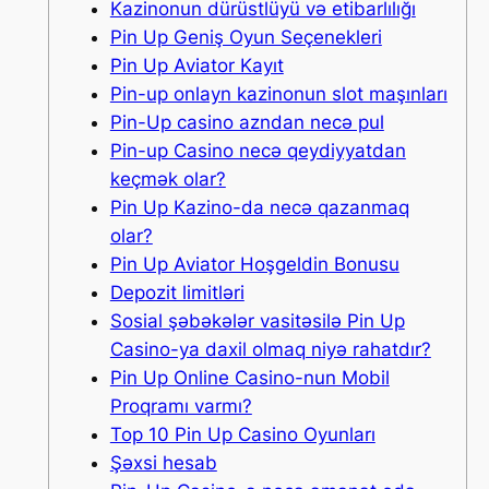
Kazinonun dürüstlüyü və etibarlılığı
Pin Up Geniş Oyun Seçenekleri
Pin Up Aviator Kayıt
Pin-up onlayn kazinonun slot maşınları
Pin-Up casino azndan necə pul
Pin-up Casino necə qeydiyyatdan
keçmək olar?
Pin Up Kazino-da necə qazanmaq
olar?
Pin Up Aviator Hoşgeldin Bonusu
Depozit limitləri
Sosial şəbəkələr vasitəsilə Pin Up
Casino-ya daxil olmaq niyə rahatdır?
Pin Up Online Casino-nun Mobil
Proqramı varmı?
Top 10 Pin Up Casino Oyunları
Şəxsi hesab