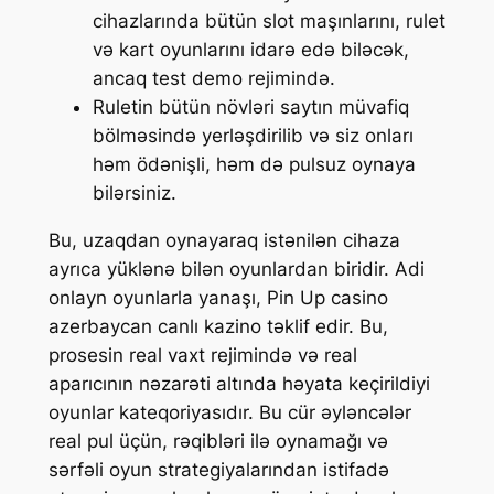
cihazlarında bütün slot maşınlarını, rulet
və kart oyunlarını idarə edə biləcək,
ancaq test demo rejimində.
Ruletin bütün növləri saytın müvafiq
bölməsində yerləşdirilib və siz onları
həm ödənişli, həm də pulsuz oynaya
bilərsiniz.
Bu, uzaqdan oynayaraq istənilən cihaza
ayrıca yüklənə bilən oyunlardan biridir. Adi
onlayn oyunlarla yanaşı, Pin Up casino
azerbaycan canlı kazino təklif edir. Bu,
prosesin real vaxt rejimində və real
aparıcının nəzarəti altında həyata keçirildiyi
oyunlar kateqoriyasıdır. Bu cür əyləncələr
real pul üçün, rəqibləri ilə oynamağı və
sərfəli oyun strategiyalarından istifadə