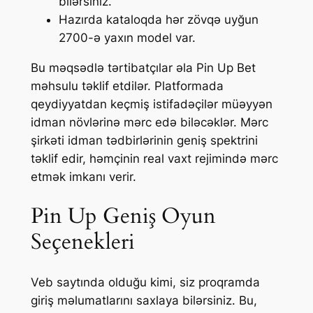
bilərsiniz.
Hazırda kataloqda hər zövqə uyğun
2700-ə yaxın model var.
Bu məqsədlə tərtibatçılar əla Pin Up Bet
məhsulu təklif etdilər. Platformada
qeydiyyatdan keçmiş istifadəçilər müəyyən
idman növlərinə mərc edə biləcəklər. Mərc
şirkəti idman tədbirlərinin geniş spektrini
təklif edir, həmçinin real vaxt rejimində mərc
etmək imkanı verir.
Pin Up Geniş Oyun
Seçenekleri
Veb saytında olduğu kimi, siz proqramda
giriş məlumatlarını saxlaya bilərsiniz. Bu,