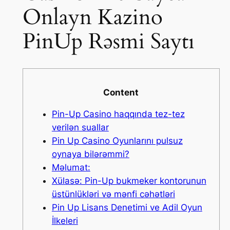
Onlayn Kazino
PinUp Rəsmi Saytı
Content
Pin-Up Casino haqqında tez-tez
verilən suallar
Pin Up Casino Oyunlarını pulsuz
oynaya bilərəmmi?
Məlumat:
Xülasə: Pin-Up bukmeker kontorunun
üstünlükləri və mənfi cəhətləri
Pin Up Lisans Denetimi ve Adil Oyun
İlkeleri