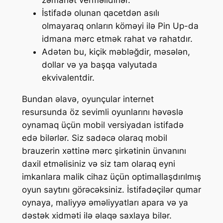
İstifadə olunan qacetdən asılı
olmayaraq onların köməyi ilə Pin Up-da
idmana mərc etmək rahat və rahatdır.
Adətən bu, kiçik məbləğdir, məsələn,
dollar və ya başqa valyutada
ekvivalentdir.
Bundan əlavə, oyunçular internet
resursunda öz sevimli oyunlarını həvəslə
oynamaq üçün mobil versiyadan istifadə
edə bilərlər. Siz sadəcə olaraq mobil
brauzerin xəttinə mərc şirkətinin ünvanını
daxil etməlisiniz və siz tam olaraq eyni
imkanlara malik cihaz üçün optimallaşdırılmış
oyun saytını görəcəksiniz. İstifadəçilər qumar
oynaya, maliyyə əməliyyatları apara və ya
dəstək xidməti ilə əlaqə saxlaya bilər.