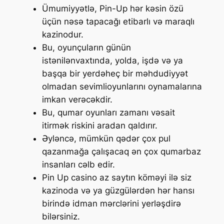
Ümumiyyətlə, Pin-Up hər kəsin özü
üçün nəsə tapacağı etibarlı və maraqlı
kazinodur.
Bu, oyunçuların günün
istənilənvaxtında, yolda, işdə və ya
başqa bir yerdəheç bir məhdudiyyət
olmadan sevimlioyunlarını oynamalarına
imkan verəcəkdir.
Bu, qumar oyunları zamanı vəsait
itirmək riskini aradan qaldırır.
Əyləncə, mümkün qədər çox pul
qazanmağa çalışacaq ən çox qumarbaz
insanları cəlb edir.
Pin Up casino az saytın köməyi ilə siz
kazinoda və ya güzgülərdən hər hansı
birində idman mərclərini yerləşdirə
bilərsiniz.