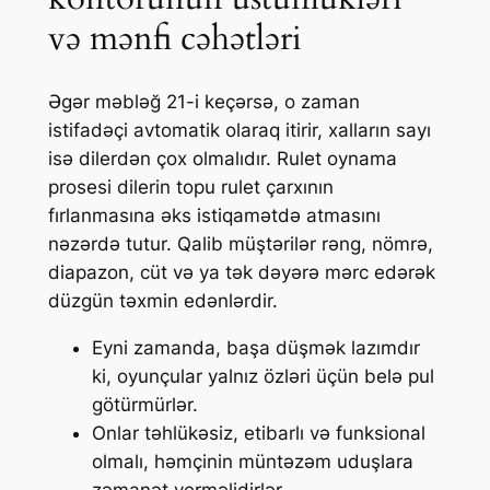
və mənfi cəhətləri
Əgər məbləğ 21-i keçərsə, o zaman
istifadəçi avtomatik olaraq itirir, xalların sayı
isə dilerdən çox olmalıdır. Rulet oynama
prosesi dilerin topu rulet çarxının
fırlanmasına əks istiqamətdə atmasını
nəzərdə tutur. Qalib müştərilər rəng, nömrə,
diapazon, cüt və ya tək dəyərə mərc edərək
düzgün təxmin edənlərdir.
Eyni zamanda, başa düşmək lazımdır
ki, oyunçular yalnız özləri üçün belə pul
götürmürlər.
Onlar təhlükəsiz, etibarlı və funksional
olmalı, həmçinin müntəzəm uduşlara
zəmanət verməlidirlər.