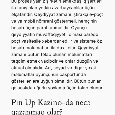
Bu proses yalnız şirkətin əməkdaşlıq şərtləri
ilə tanış olan yetkin azərbaycanlılar üçün
əlçatandır. Qeydiyyat zamanı iştirakçı e-poçt
və ya mobil nömrəni göstərməli, həmçinin
hesab üçün parol tapmalıdır. Oyunçu
qeydiyyatın müvəffəqiyyətli olması barədə
poçt vasitəsilə xəbərdar edilir və sistemə öz
hesab məlumatları ilə daxil olur. Qeydiyyat
zamanı bütün tələb olunan məlumatları
təqdim etmək vacibdir və onlar düzgün və
aktual olmalıdır. Ad, soyad və digər şəxsi
məlumatlar oyunçunun pasportunda
göstərilənlərə uyğun olmalıdır. Bütün bunlar
gələcəkdə uğurlu yoxlama üçün tələb olunur.
Pin Up Kazino-da necə
qazanmaq olar?