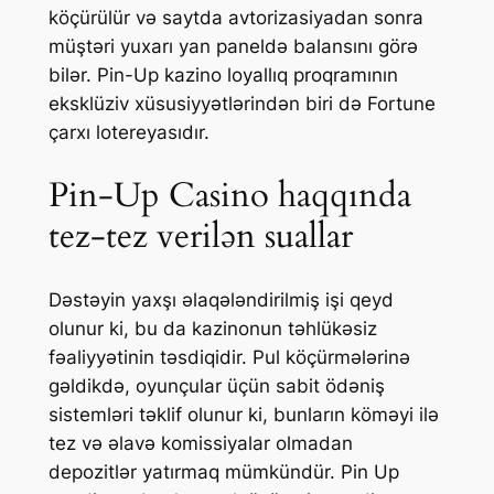
köçürülür və saytda avtorizasiyadan sonra
müştəri yuxarı yan paneldə balansını görə
bilər. Pin-Up kazino loyallıq proqramının
eksklüziv xüsusiyyətlərindən biri də Fortune
çarxı lotereyasıdır.
Pin-Up Casino haqqında
tez-tez verilən suallar
Dəstəyin yaxşı əlaqələndirilmiş işi qeyd
olunur ki, bu da kazinonun təhlükəsiz
fəaliyyətinin təsdiqidir. Pul köçürmələrinə
gəldikdə, oyunçular üçün sabit ödəniş
sistemləri təklif olunur ki, bunların köməyi ilə
tez və əlavə komissiyalar olmadan
depozitlər yatırmaq mümkündür. Pin Up