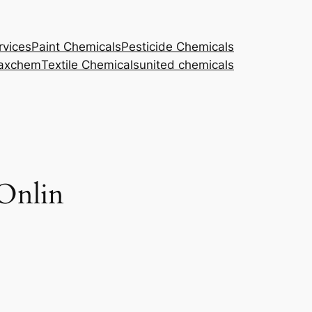
rvices
Paint Chemicals
Pesticide Chemicals
axchem
Textile Chemicals
united chemicals
Onlin