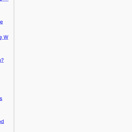
ne
ję W
o?
s
od