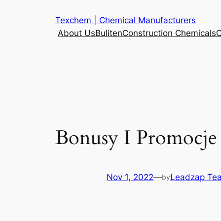
Skip
Texchem | Chemical Manufacturers
to
About Us
Buliten
Construction Chemicals
C
content
Bonusy I Promocje
Nov 1, 2022
—
Leadzap Te
by