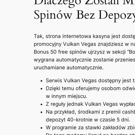
Dlaczego Zostali 
Spinów Bez Depoz
Tak, strona internetowa kasyna jest dost
promocyjny Vulkan Vegas znajdziesz w na
Bonus 50 free spinów ujrzysz w sekcji “Bo
wygrana automatycznie zostanie przenie
uruchamiane automatycznie.
Serwis Vulkan Vegas dostępny jest ta
Dzięki temu oferujemy osobom odwie
w innym miejscu.
Z reguły jednak Vulkan Vegas wypła
Na przykład, środkami z premii cas
depozyt 40-krotnie w czasie 5 dni.
W programie za stawki zakładów zb