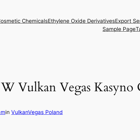
osmetic Chemicals
Ethylene Oxide Derivatives
Export Se
Sample Page
T
 W Vulkan Vegas Kasyno 
am
in
VulkanVegas Poland