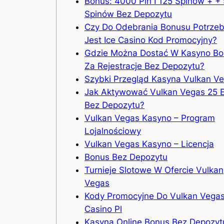
Bonus: 4000 Pln I 125 Spinów + +
Spinów Bez Depozytu
Czy Do Odebrania Bonusu Potrze
Jest Ice Casino Kod Promocyjny?
Gdzie Można Dostać W Kasyno B
Za Rejestracje Bez Depozytu?
Szybki Przegląd Kasyna Vulkan V
Jak Aktywować Vulkan Vegas 25 
Bez Depozytu?
Vulkan Vegas Kasyno – Program
Lojalnościowy
Vulkan Vegas Kasyno – Licencja
Bonus Bez Depozytu
Turnieje Slotowe W Ofercie Vulkan
Vegas
Kody Promocyjne Do Vulkan Vega
Casino Pl
Kasyna Online Bonus Bez Depozy