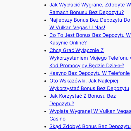
Jak Wypłacić Wygrane, Zdobyte W
Ramach Bonusu Bez Depozytu?
Najlepszy Bonus Bez Depozytu Do
W Vulkan Vegas U Nas!
Co To Jest Bonus Bez Depozytu W
Kasynie Online?
Chcę Grać Wyłącznie Z
Wykorzystaniem Mojego Telefonu 
Kod Promocyjny Będzie Działał?
Kasyno Bez Depozytu W Telefonie
Oto Wskazówki, Jak Najlepiej
Wykorzystać Bonus Bez Depozytu
Jak Korzystać Z Bonusu Bez
Depozytu?
Wypłata Wygranej W Vulkan Vega
Casino
Skąd Zdobyć Bonus Bez Depozytu