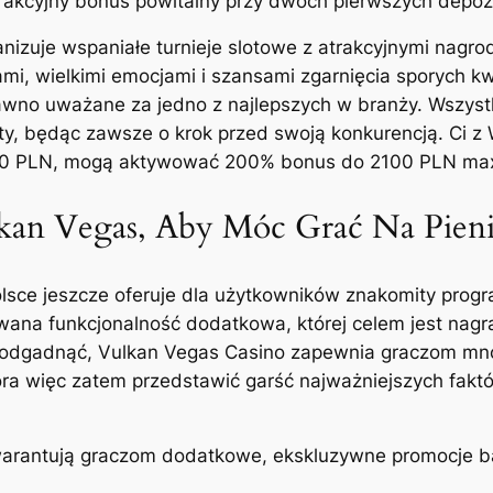
rakcyjny bonus powitalny przy dwóch pierwszych depoz
nizuje wspaniałe turnieje slotowe z atrakcyjnymi nagro
mi, wielkimi emocjami i szansami zgarnięcia sporych 
dawno uważane za jedno z najlepszych w branży. Wszyst
y, będąc zawsze o krok przed swoją konkurencją. Ci z W
150 PLN, mogą aktywować 200% bonus do 2100 PLN ma
kan Vegas, Aby Móc Grać Na Pieni
lsce jeszcze oferuje dla użytkowników znakomity progr
owana funkcjonalność dodatkowa, której celem jest nag
o odgadnąć, Vulkan Vegas Casino zapewnia graczom mn
ra więc zatem przedstawić garść najważniejszych fakt
warantują graczom dodatkowe, ekskluzywne promocje bą