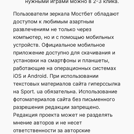
нужными играми можно в 2-3 клика.
Пользователи зеркала Мостбет обладают
доступом к любимым азартным
развлечениям не только через
компьютер, но и с помощью мобильных
устройств. Официальное мобильное
приложение доступно для скачивания и
установки на смартфоны и планшеты,
работающие на операционных системах
iOS и Android. При использовании
текстовых материалов сайта гиперссылка
на Sport. ua обязательна. Использование
фотоматериалов сайта без письменного
разрешения редакции запрещено.
Редакция проекта может не разделять
мнение авторов и не несет
ответственности за авторские