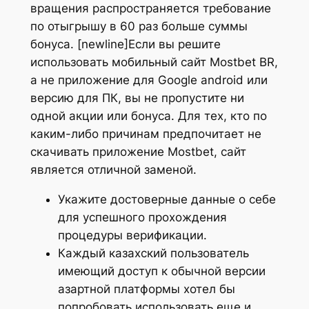
вращения распространяется требование
по отыгрышу в 60 раз больше суммы
бонуса. [newline]Если вы решите
использовать мобильный сайт Mostbet BR,
а не приложение для Google android или
версию для ПК, вы не пропустите ни
одной акции или бонуса. Для тех, кто по
каким-либо причинам предпочитает не
скачивать приложение Mostbet, сайт
является отличной заменой.
Укажите достоверные данные о себе
для успешного прохождения
процедуры верификации.
Каждый казахский пользователь
имеющий доступ к обычной версии
азартной платформы хотел бы
попробовать использовать еще и