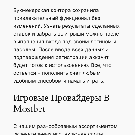
Букмекерская контора сохранила
привлекательный функционал без
изменений. Узнать результаты сделанных
ставок и забрать выигрыши можно после
выполнения входа под своим логином и
паролем. После ввода всех данных и
подтверждения регистрации аккаунт
будет готов к использованию. Все, что
остается – пополнить счет любым
удобным способом и начать играть.
Игровые Провайдеры В
Mostbet
С нашим разнообразным ассортиментом
увлекательных игр, включая слоты,