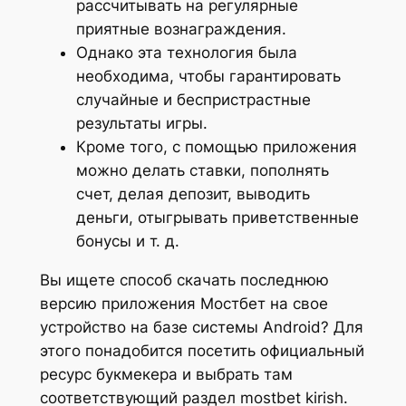
рассчитывать на регулярные
приятные вознаграждения.
Однако эта технология была
необходима, чтобы гарантировать
случайные и беспристрастные
результаты игры.
Кроме того, с помощью приложения
можно делать ставки, пополнять
счет, делая депозит, выводить
деньги, отыгрывать приветственные
бонусы и т. д.
Вы ищете способ скачать последнюю
версию приложения Мостбет на свое
устройство на базе системы Android? Для
этого понадобится посетить официальный
ресурс букмекера и выбрать там
соответствующий раздел mostbet kirish.