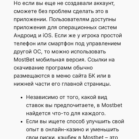
Но если вы еще не создавали аккаунт,
сможете без проблем сделать это в
приложении. Пользователям доступны
приложения для операционных систем
Андроид и iOS. Если же у игрока простой
телефон или смартфон под управлением
другой ОС, то можно использовать
MostBet мобильная версия. Ссылки на
скачивание программ обычно
размещаются в меню сайта БК или в
нижней части его главной страницы.
Независимо от того, какой вид
ставок вы предпочитаете, в Mostbet
найдется что-то для каждого.
Если вы ищете способ улучшить свой
опыт в онлайн-казино и уменьшить
свои риски, кэшбек в Mostbet – это