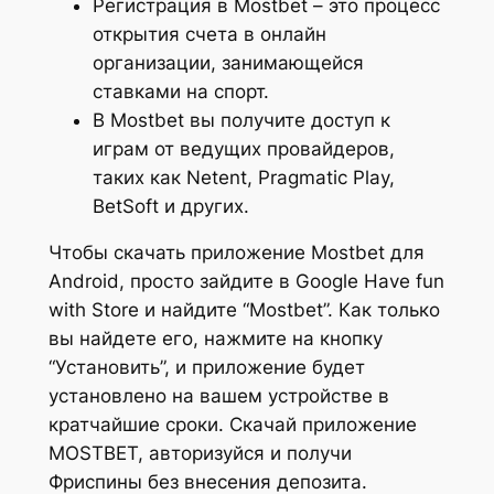
Регистрация в Mostbet – это процесс
открытия счета в онлайн
организации, занимающейся
ставками на спорт.
В Mostbet вы получите доступ к
играм от ведущих провайдеров,
таких как Netent, Pragmatic Play,
BetSoft и других.
Чтобы скачать приложение Mostbet для
Android, просто зайдите в Google Have fun
with Store и найдите “Mostbet”. Как только
вы найдете его, нажмите на кнопку
“Установить”, и приложение будет
установлено на вашем устройстве в
кратчайшие сроки. Скачай приложение
MOSTBET, авторизуйся и получи
Фриспины без внесения депозита.