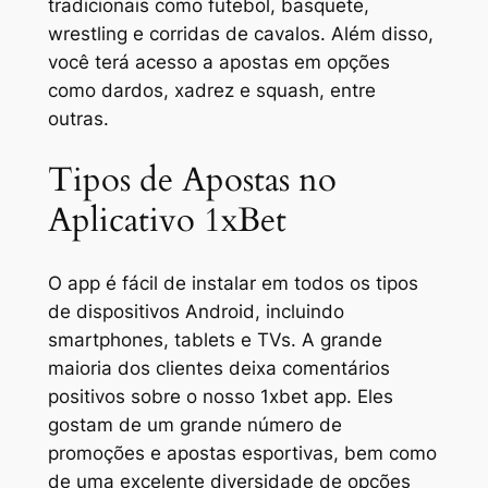
tradicionais como futebol, basquete,
wrestling e corridas de cavalos. Além disso,
você terá acesso a apostas em opções
como dardos, xadrez e squash, entre
outras.
Tipos de Apostas no
Aplicativo 1xBet
O app é fácil de instalar em todos os tipos
de dispositivos Android, incluindo
smartphones, tablets e TVs. A grande
maioria dos clientes deixa comentários
positivos sobre o nosso 1xbet app. Eles
gostam de um grande número de
promoções e apostas esportivas, bem como
de uma excelente diversidade de opções