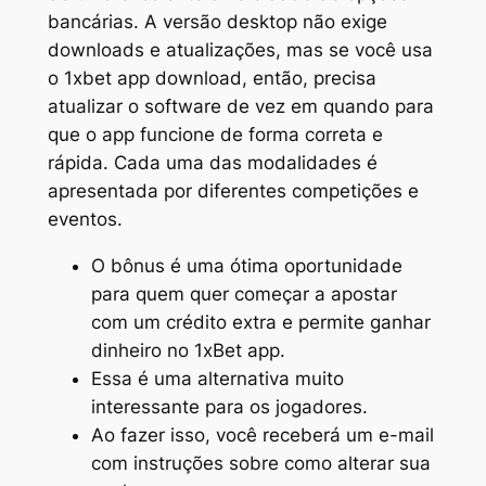
bancárias. A versão desktop não exige
downloads e atualizações, mas se você usa
o 1xbet app download, então, precisa
atualizar o software de vez em quando para
que o app funcione de forma correta e
rápida. Cada uma das modalidades é
apresentada por diferentes competições e
eventos.
O bônus é uma ótima oportunidade
para quem quer começar a apostar
com um crédito extra e permite ganhar
dinheiro no 1xBet app.
Essa é uma alternativa muito
interessante para os jogadores.
Ao fazer isso, você receberá um e-mail
com instruções sobre como alterar sua