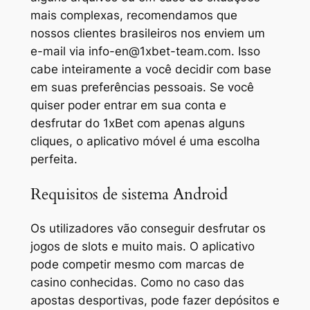
mais complexas, recomendamos que
nossos clientes brasileiros nos enviem um
e-mail via info-en@1xbet-team.com. Isso
cabe inteiramente a você decidir com base
em suas preferências pessoais. Se você
quiser poder entrar em sua conta e
desfrutar do 1xBet com apenas alguns
cliques, o aplicativo móvel é uma escolha
perfeita.
Requisitos de sistema Android
Os utilizadores vão conseguir desfrutar os
jogos de slots e muito mais. O aplicativo
pode competir mesmo com marcas de
casino conhecidas. Como no caso das
apostas desportivas, pode fazer depósitos e