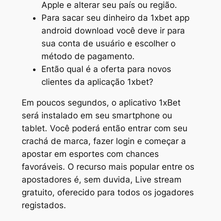
Apple e alterar seu país ou região.
Para sacar seu dinheiro da 1xbet app
android download você deve ir para
sua conta de usuário e escolher o
método de pagamento.
Então qual é a oferta para novos
clientes da aplicação 1xbet?
Em poucos segundos, o aplicativo 1xBet
será instalado em seu smartphone ou
tablet. Você poderá então entrar com seu
crachá de marca, fazer login e começar a
apostar em esportes com chances
favoráveis. O recurso mais popular entre os
apostadores é, sem duvida, Live stream
gratuito, oferecido para todos os jogadores
registados.