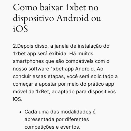
Como baixar 1xbet no
dispositivo Android ou
iOS
2.Depois disso, a janela de instalação do
1xbet app será exibida. Há muitos
smartphones que são compatíveis com o
nosso software 1xbet app Android. Ao
concluir essas etapas, você será solicitado a
começar a apostar por meio do prático app
móvel da 1xBet, adaptado para dispositivos
iOS.
Cada uma das modalidades é
apresentada por diferentes
competições e eventos.