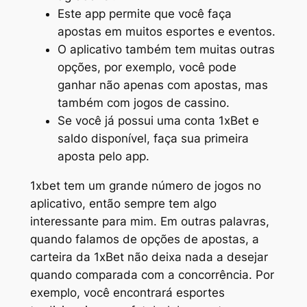
Este app permite que você faça
apostas em muitos esportes e eventos.
O aplicativo também tem muitas outras
opções, por exemplo, você pode
ganhar não apenas com apostas, mas
também com jogos de cassino.
Se você já possui uma conta 1xBet e
saldo disponível, faça sua primeira
aposta pelo app.
1xbet tem um grande número de jogos no
aplicativo, então sempre tem algo
interessante para mim. Em outras palavras,
quando falamos de opções de apostas, a
carteira da 1xBet não deixa nada a desejar
quando comparada com a concorrência. Por
exemplo, você encontrará esportes