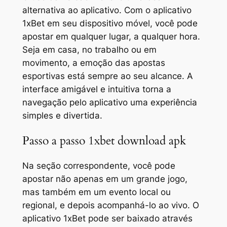
alternativa ao aplicativo. Com o aplicativo
1xBet em seu dispositivo móvel, você pode
apostar em qualquer lugar, a qualquer hora.
Seja em casa, no trabalho ou em
movimento, a emoção das apostas
esportivas está sempre ao seu alcance. A
interface amigável e intuitiva torna a
navegação pelo aplicativo uma experiência
simples e divertida.
Passo a passo 1xbet download apk
Na seção correspondente, você pode
apostar não apenas em um grande jogo,
mas também em um evento local ou
regional, e depois acompanhá-lo ao vivo. O
aplicativo 1xBet pode ser baixado através