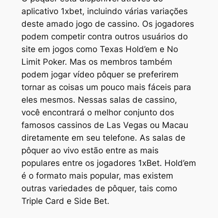
aplicativo 1xbet, incluindo várias variações
deste amado jogo de cassino. Os jogadores
podem competir contra outros usuários do
site em jogos como Texas Hold’em e No
Limit Poker. Mas os membros também
podem jogar vídeo pôquer se preferirem
tornar as coisas um pouco mais fáceis para
eles mesmos. Nessas salas de cassino,
você encontrará o melhor conjunto dos
famosos cassinos de Las Vegas ou Macau
diretamente em seu telefone. As salas de
pôquer ao vivo estão entre as mais
populares entre os jogadores 1xBet. Hold’em
é o formato mais popular, mas existem
outras variedades de pôquer, tais como
Triple Card e Side Bet.