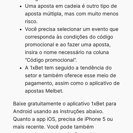
Uma aposta em cadeia é outro tipo de
aposta múltipla, mas com muito menos
risco.
Você precisa selecionar um evento que
corresponda às condições do código
promocional e ao fazer uma aposta,
insira o nome necessário na coluna
“Código promocional”.
A 1xBet tem seguido a tendência do
setor e também oferece esse meio de
pagamento, assim como o aplicativo de
apostas Melbet.
Baixe gratuitamente o aplicativo 1xBet para
Android usando as instruções abaixo.
Quanto a app iOS, precisa de iPhone 5 ou
mais recente. Você pode também