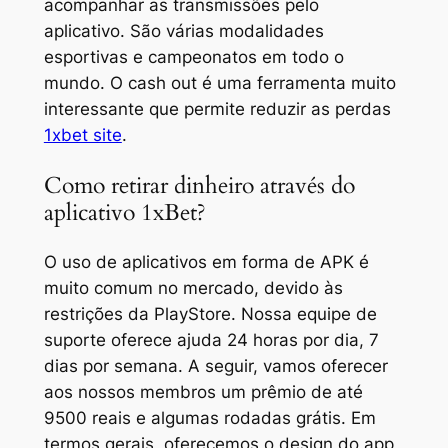
acompanhar as transmissões pelo
aplicativo. São várias modalidades
esportivas e campeonatos em todo o
mundo. O cash out é uma ferramenta muito
interessante que permite reduzir as perdas
1xbet site
.
Como retirar dinheiro através do
aplicativo 1xBet?
O uso de aplicativos em forma de APK é
muito comum no mercado, devido às
restrições da PlayStore. Nossa equipe de
suporte oferece ajuda 24 horas por dia, 7
dias por semana. A seguir, vamos oferecer
aos nossos membros um prêmio de até
9500 reais e algumas rodadas grátis. Em
termos gerais, oferecemos o design do app