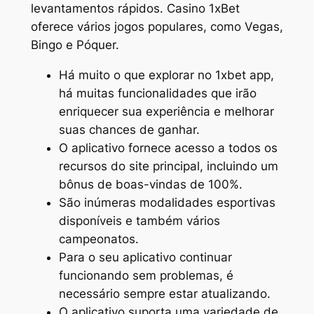
levantamentos rápidos. Сasino 1xBet
oferece vários jogos populares, como Vegas,
Bingo e Póquer.
Há muito o que explorar no 1xbet app,
há muitas funcionalidades que irão
enriquecer sua experiência e melhorar
suas chances de ganhar.
O aplicativo fornece acesso a todos os
recursos do site principal, incluindo um
bônus de boas-vindas de 100%.
São inúmeras modalidades esportivas
disponíveis e também vários
campeonatos.
Para o seu aplicativo continuar
funcionando sem problemas, é
necessário sempre estar atualizando.
O aplicativo suporta uma variedade de