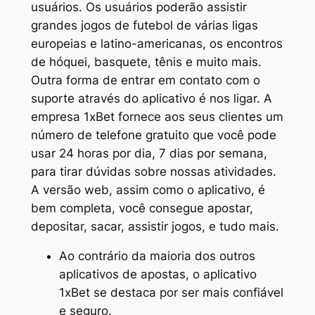
usuários. Os usuários poderão assistir
grandes jogos de futebol de várias ligas
europeias e latino-americanas, os encontros
de hóquei, basquete, tênis e muito mais.
Outra forma de entrar em contato com o
suporte através do aplicativo é nos ligar. A
empresa 1xBet fornece aos seus clientes um
número de telefone gratuito que você pode
usar 24 horas por dia, 7 dias por semana,
para tirar dúvidas sobre nossas atividades.
A versão web, assim como o aplicativo, é
bem completa, você consegue apostar,
depositar, sacar, assistir jogos, e tudo mais.
Ao contrário da maioria dos outros
aplicativos de apostas, o aplicativo
1xBet se destaca por ser mais confiável
e seguro.