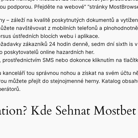
ou podporou. Přejděte na webové” “stránky MostBrowseru
dny – záleží na kvalitě poskytnutých dokumentů a vytíže
můžete navštěvovat z mobilních telefonů a plnohodnotně 
rsus ústředních blocích webu i aplikace.
 požadavky zákazníků 24 hodin denně, sedm dní sixth is v
to poskytovatelů online hazardních her.
 prostřednictvím SMS nebo dokonce kliknutím na tlačítko
u kanceláří tou správnou nohou a získat na svém účtu ně
erou můžete přejít do stejnojmenné herny. Katalog obsah
perátorů.
tion? Kde Sehnat Mostbet