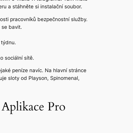
 a stáhněte si instalační soubor.
nosti pracovníků bezpečnostní služby.
se bavit.
 týdnu.
 sociální sítě.
jaké peníze navíc. Na hlavní stránce
uje sloty od Playson, Spinomenal,
 Aplikace Pro