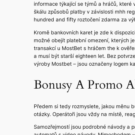
informace týkající se týmů a hráčů, kter
škálu způsobů platby v závislosti mhh reg
hundred and fifty roztočení zdarma za vý
Kromě bankovních karet je zde k dispozic
možné obejít platební omezení, kterých je 
transakcí u MostBet s hráčem the k ověře
a musí být starší eighteen let. Bez potvrz
výroby Mostbet – jsou označeny logem ka
Bonusy A Promo A
Předem si tedy rozmyslete, jakou měnu b
otázky. Operátoři jsou vždy na místě, reag
Samozřejmostí jsou podrobné návody a prav
automatů s video návody. Mimochodem – o