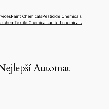
rvices
Paint Chemicals
Pesticide Chemicals
axchem
Textile Chemicals
united chemicals
 Nejlepší Automat