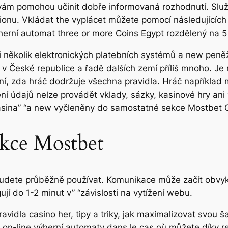
é vám pomohou učinit dobře informovaná rozhodnutí. Sl
ionu. Vkládat the vyplácet můžete pomocí následujících
herní automat three or more Coins Egypt rozdělený na 5
i několik elektronických platebních systémů a new pen
v České republice a řadě dalších zemí příliš mnoho. Je nu
ní, zda hráč dodržuje všechna pravidla. Hráč například
ení údajů nelze provádět vklady, sázky, kasinové hry ani
sina” “a new vyčleněny do samostatné sekce Mostbet G
kce Mostbet
udete průběžně používat. Komunikace může začít obvykl
ují do 1-2 minut v” “závislosti na vytížení webu.
idla casino her, tipy a triky, jak maximalizovat svou š
n-line výherní automaty dans le cas où můžete díky r