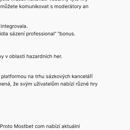
atu můžete komunikovat s moderátory an
integrovala.
dla sázení professional” “bonus.
y v oblasti hazardních her.
 platformou na trhu sázkových kanceláří
amená, že svým uživatelům nabízí různé hry
. Proto Mostbet com nabízí aktuální