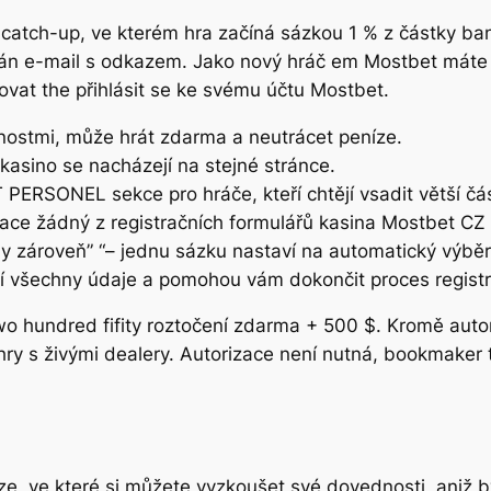
 catch-up, ve kterém hra začíná sázkou 1 % z částky ba
án e-mail s odkazem. Jako nový hráč em Mostbet máte ná
vat the přihlásit se ke svému účtu Mostbet.
dnostmi, může hrát zdarma a neutrácet peníze.
kasino se nacházejí na stejné stránce.
PERSONEL sekce pro hráče, kteří chtějí vsadit větší čás
ace žádný z registračních formulářů kasina Mostbet CZ 
 zároveň” “– jednu sázku nastaví na automatický výběr 
í všechny údaje a pomohou vám dokončit proces regist
o hundred fifity roztočení zdarma + 500 $. Kromě automa
 hry s živými dealery. Autorizace není nutná, bookmaker 
ze, ve které si můžete vyzkoušet své dovednosti, aniž b