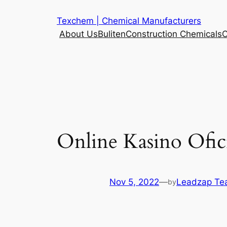
Skip
Texchem | Chemical Manufacturers
to
About Us
Buliten
Construction Chemicals
C
content
Online Kasino Ofici
Nov 5, 2022
—
Leadzap Te
by