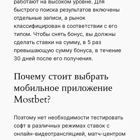
работают на высоком уровне. Для
быстрого поиска результатов включены
отдельные записи, а рынок
классифицирован в соответствии с его
типом. Чтобы снять бонус, вы должны
сделать ставки на сумму, в 5 раз
превышающую сумму бонуса, в течение
30 дней после его получения.
Почему стоит выбрать
мобильное приложение
Mostbet?
Поэтому нет необходимости тестировать
софт в различных режимах ставок с
онлайн-видеотрансляцией, матч-центром