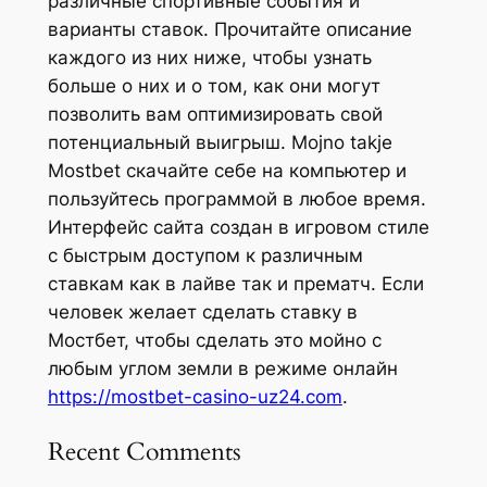
различные спортивные события и
варианты ставок. Прочитайте описание
каждого из них ниже, чтобы узнать
больше о них и о том, как они могут
позволить вам оптимизировать свой
потенциальный выигрыш. Mojno takje
Mostbet скачайте себе на компьютер и
пользуйтесь программой в любое время.
Интерфейс сайта создан в игровом стиле
с быстрым доступом к различным
ставкам как в лайве так и прематч. Если
человек желает сделать ставку в
Мостбет, чтобы сделать это мойно с
любым углом земли в режиме онлайн
https://mostbet-casino-uz24.com
.
Recent Comments