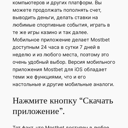
компьютеров и других платформ. Вы
можете продолжать пополнять счет,
выводить деньги, делать ставки на
любимые спортивные события, играть в
те же игры казино и так далее.
Мобильное приложение делает Mostbet
доступным 24 часа в сутки 7 дней в
неделю и из любого места, поэтому это
очень удобный выбор. Версия мобильного
приложения Mostbet для iOS обладает
теми же функциями, что и его
настольные и другие мобильные аналоги.
Нажмите кнопку “Скачать
приложение”.
Тот факт, что Mostbet доступен в любое