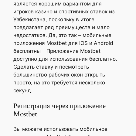
является хорошим вариантом для
игроков казино и спортивных ставок из
Узбекистана, поскольку в итоге
предлагает ряд преимуществ и мало
недостатков. Да, это так – мобильные
приложения Mostbet для iOS и Android
бесплатны – Приложение Mostbet
доступно для использования бесплатно.
Сделать ставку и посмотреть
большинство рабочих окон открыть
просто, на это требуется несколько
секунд.
Регистрация через приложение
Mostbet
Вы можете использовать мобильное