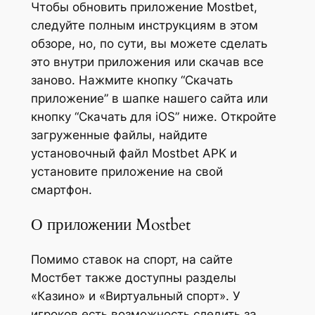
Чтобы обновить приложение Mostbet,
следуйте полным инструкциям в этом
обзоре, но, по сути, вы можете сделать
это внутри приложения или скачав все
заново. Нажмите кнопку “Скачать
приложение” в шапке нашего сайта или
кнопку “Скачать для iOS” ниже. Откройте
загруженные файлы, найдите
установочный файл Mostbet APK и
установите приложение на свой
смартфон.
О приложении Mostbet
Помимо ставок на спорт, на сайте
Мостбет также доступны разделы
«Казино» и «Виртуальный спорт». У
игроков есть возможность следить за