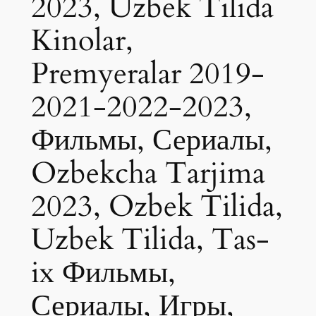
2023, Uzbek Tilida
Kinolar,
Premyeralar 2019-
2021-2022-2023,
Фильмы, Сериалы,
Ozbekcha Tarjima
2023, Ozbek Tilida,
Uzbek Tilida, Tas-
ix Фильмы,
Сериалы, Игры,