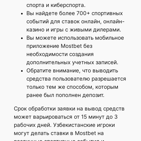
спорта и киберспорта.
Вы найдете более 700+ спортивных
событий для ставок онлайн, онлайн-
казино и игры с живыми дилерами.
Вы можете использовать мобильное
приложение Mostbet без
необходимости создания
дополнительных учетных записей.
Обратите внимание, что выводить
средства пользователю разрешается
только тем же способом, которым
ранее был пополнен депозит.
Срок обработки заявки на вывод средств
может варьироваться от 15 минут до 3
рабочих дней. Узбекистанские игроки
могут делать ставки в Mostbet на