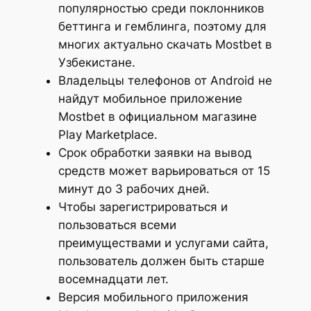
популярностью среди поклонников
беттинга и гемблинга, поэтому для
многих актуально скачать Mostbet в
Узбекистане.
Владельцы телефонов от Android не
найдут мобильное приложение
Mostbet в официальном магазине
Play Marketplace.
Срок обработки заявки на вывод
средств может варьироваться от 15
минут до 3 рабочих дней.
Чтобы зарегистрироваться и
пользоваться всеми
преимуществами и услугами сайта,
пользователь должен быть старше
восемнадцати лет.
Версия мобильного приложения