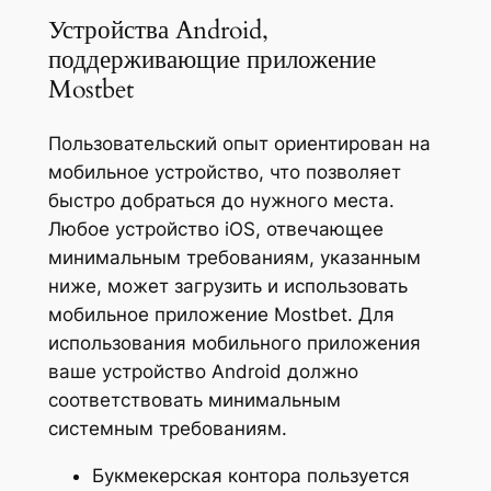
Устройства Android,
поддерживающие приложение
Mostbet
Пользовательский опыт ориентирован на
мобильное устройство, что позволяет
быстро добраться до нужного места.
Любое устройство iOS, отвечающее
минимальным требованиям, указанным
ниже, может загрузить и использовать
мобильное приложение Mostbet. Для
использования мобильного приложения
ваше устройство Android должно
соответствовать минимальным
системным требованиям.
Букмекерская контора пользуется