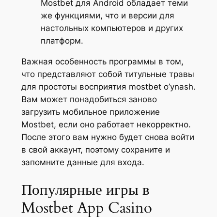
Mostbet для Android обладает теми
же функциями, что и версии для
настольных компьютеров и других
платформ.
Важная особенность программы в том,
что представляют собой титульные травы
для простоты восприятия mostbet o’ynash.
Вам может понадобиться заново
загрузить мобильное приложение
Mostbet, если оно работает некорректно.
После этого вам нужно будет снова войти
в свой аккаунт, поэтому сохраните и
запомните данные для входа.
Популярные игры в
Mostbet App Casino