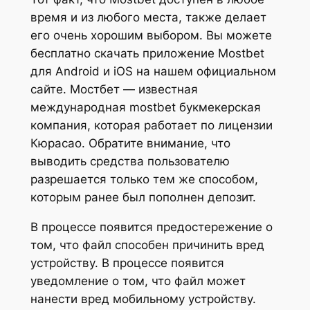
время и из любого места, также делает
его очень хорошим выбором. Вы можете
бесплатно скачать приложение Mostbet
для Android и iOS на нашем официальном
сайте. Мостбет — известная
международная mostbet букмекерская
компания, которая работает по лицензии
Кюрасао. Обратите внимание, что
выводить средства пользователю
разрешается только тем же способом,
которым ранее был пополнен депозит.
В процессе появится предостережение о
том, что файл способен причинить вред
устройству. В процессе появится
уведомление о том, что файл может
нанести вред мобильному устройству.