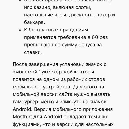
игр казино, включая слоты,
настольные игры, джекпоты, покер и
баккара.
К бесплатным вращениям
применяется требование в 60 раз
превышающее сумму бонуса за
ставки.
После завершения установки значок с
эмблемой букмекерской конторы
появится на одном из рабочих столов
мобильного устройства. Для этого на
мобильной версии сайта нужно вызвать
гамбургер-меню и кликнуть на значок
Android. Версия мобильного приложения
Mostbet для Android обладает теми же
функциями, что и версии для настольных