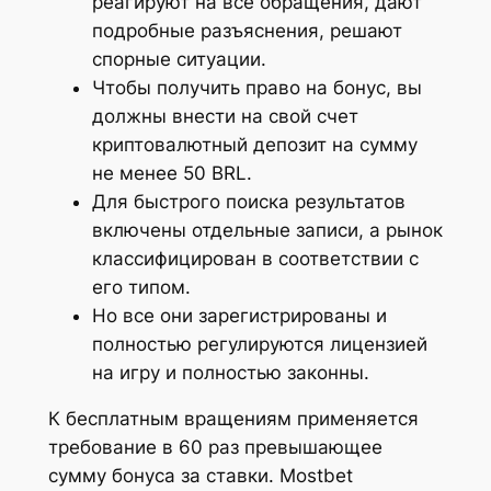
реагируют на все обращения, дают
подробные разъяснения, решают
спорные ситуации.
Чтобы получить право на бонус, вы
должны внести на свой счет
криптовалютный депозит на сумму
не менее 50 BRL.
Для быстрого поиска результатов
включены отдельные записи, а рынок
классифицирован в соответствии с
его типом.
Но все они зарегистрированы и
полностью регулируются лицензией
на игру и полностью законны.
К бесплатным вращениям применяется
требование в 60 раз превышающее
сумму бонуса за ставки. Mostbet