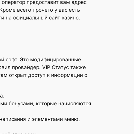
а оператор предоставит вам адрес
Кроме всего прочего у вас есть
ти на официальный сайт казино.
вой софт. Это модифицированные
овил провайдер. VIP Статус также
там открыт доступ к информации о
а.
ми бонусами, которые начисляются
 написания и элементами меню,