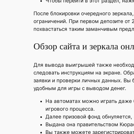
Чтобы перейти в этот раздел, на
После блокировки очередного зеркала,
ограничений. При первом депозите от 
похвастаться таким заманчивым пре
Обзор сайта и зеркала он
Для вывода выигрышей также необходим
следовать инструкциям на экране. Об
заявки и проверки личных данных. Вы б
удобным для игры с выводом денег.
На автоматах можно играть даже 
игрового процесса.
Далее призовой фонд обнуляется,
Выдана она правительством Кюрас
Вы также можете зарегистрировать