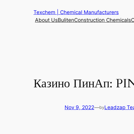
Skip
Texchem | Chemical Manufacturers
to
About Us
Buliten
Construction Chemicals
C
content
Казино ПинАп: PIN
Nov 9, 2022
—
Leadzap T
by