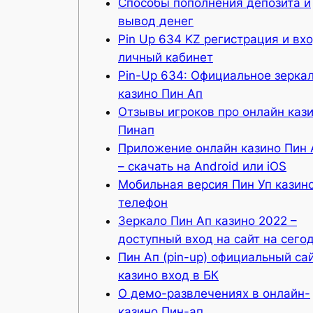
Способы пополнения депозита и
вывод денег
Pin Up 634 KZ регистрация и вхо
личный кабинет
Pin-Up 634: Официальное зерка
казино Пин Ап
Отзывы игроков про онлайн каз
Пинап
Приложение онлайн казино Пин 
– скачать на Android или iOS
Мобильная версия Пин Уп казин
телефон
Зеркало Пин Ап казино 2022 –
доступный вход на сайт на сего
Пин Ап (pin-up) официальный са
казино вход в БК
О демо-развлечениях в онлайн-
казино Пин-ап