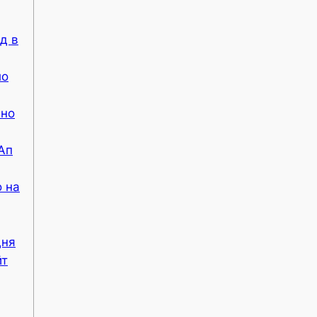
д в
ло
ино
Ап
о на
дня
йт