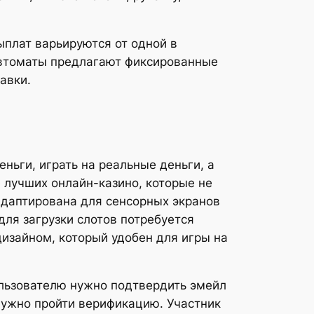
ыплат варьируются от одной в
автоматы предлагают фиксированные
авки.
ньги, играть на реальные деньги, а
е лучших онлайн-казино, которые не
адаптирована для сенсорных экранов
для загрузки слотов потребуется
изайном, который удобен для игры на
ользователю нужно подтвердить эмейл
нужно пройти верификацию. Участник