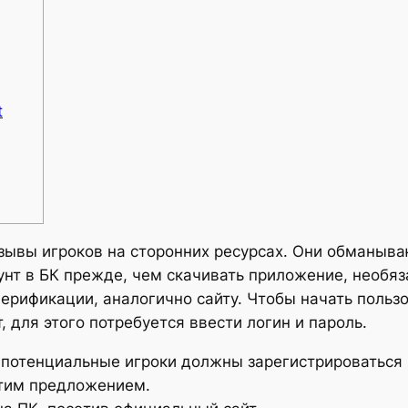
t
ывы игроков на сторонних ресурсах. Они обманываю
нт в БК прежде, чем скачивать приложение, необяз
ерификации, аналогично сайту. Чтобы начать поль
 для этого потребуется ввести логин и пароль.
потенциальные игроки должны зарегистрироваться и
этим предложением.