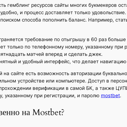
ость гемблинг ресурсов сайты многих букмекеров о
 удобно, и процесс доставляет только удовольствие.
поиском способа пополнить баланс. Например, стат
раняется требование по отыгрышу в 60 раз больше
ет только по телефонному номеру, указанному при р
пятнадцать матчей вперед и сделать джек.
нятный и удобный интерфейс, что делает навигацию 
 на сайте есть возможность авторизации буквально 
ильном устройстве или компьютере. Доступ в персо
прохождении верификации в самой БК, а также ЦУПИ
у, указанному при регистрации, и паролю
mostbet
.
венно на Mostbet?