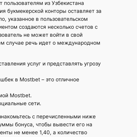
т пользователям из Узбекистана
ия букмекерской конторы оставляет за
ло, указанное в пользовательском
иентом создаются несколько счетов с
зователь не может войти в свой
нем случае речь идет о международном
тавления услуг и представлять угрозу
шбек в Mostbet – это отличное
мой Mostbet.
оциальные сети.
знакомьтесь с перечисленными ниже
уммы бонуса, чтобы вывести его на
нты не менее 1,40, а количество