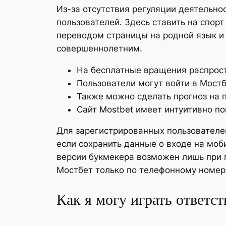
Из-за отсутствия регуляции деятельн
пользователей. Здесь ставить на спорт
переводом страницы на родной язык и 
совершеннолетним.
На бесплатные вращения распрост
Пользователи могут войти в Мостб
Также можно сделать прогноз на 
Сайт Mostbet имеет интуитивно по
Для зарегистрированных пользователей
если сохранить данные о входе на моб
версии букмекера возможен лишь при 
Мостбет только по телефонному номер
Как я могу играть ответст