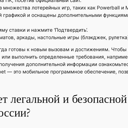
а ПК, посетив официальный сайт.
множества лотерейных игр, таких как Powerball и Me
й графикой и оснащены дополнительными функциями,
мму ставки и нажмите ‘Подтвердить’.
матов, аркады, настольные игры (блэкджек, рулетка)
да готовы к новым вызовам и достижениям. Чтобы и
 или выполнить определенные требования, например
 получения дополнительной информации ознакомьтес
bet — это мобильное программное обеспечение, поз
ет легальной и безопасно
России?