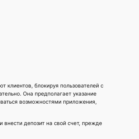
т клиентов, блокируя пользователей с
ательно. Она предполагает указание
зоваться возможностями приложения,
 внести депозит на свой счет, прежде