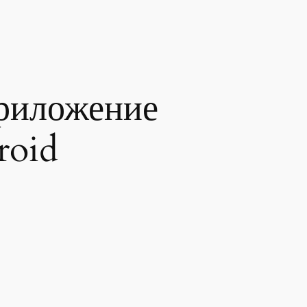
приложение
roid