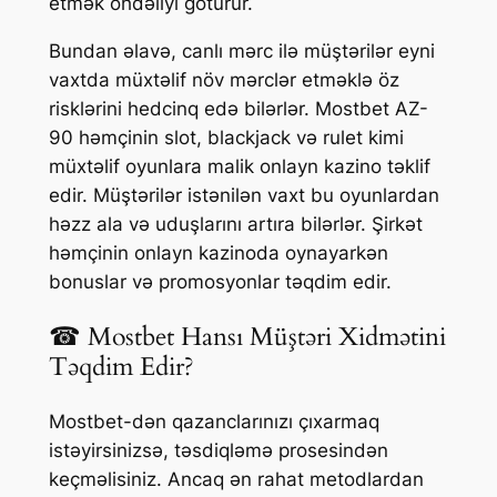
etmək öhdəliyi götürür.
Bundan əlavə, canlı mərc ilə müştərilər eyni
vaxtda müxtəlif növ mərclər etməklə öz
risklərini hedcinq edə bilərlər. Mostbet AZ-
90 həmçinin slot, blackjack və rulet kimi
müxtəlif oyunlara malik onlayn kazino təklif
edir. Müştərilər istənilən vaxt bu oyunlardan
həzz ala və uduşlarını artıra bilərlər. Şirkət
həmçinin onlayn kazinoda oynayarkən
bonuslar və promosyonlar təqdim edir.
☎ Mostbet Hansı Müştəri Xidmətini
Təqdim Edir?
Mostbet-dən qazanclarınızı çıxarmaq
istəyirsinizsə, təsdiqləmə prosesindən
keçməlisiniz. Ancaq ən rahat metodlardan