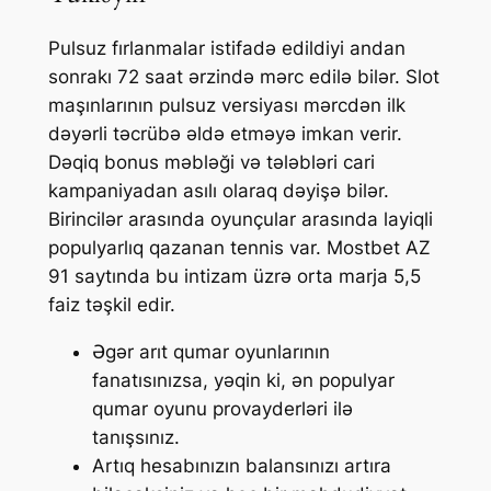
Pulsuz fırlanmalar istifadə edildiyi andan
sonrakı 72 saat ərzində mərc edilə bilər. Slot
maşınlarının pulsuz versiyası mərcdən ilk
dəyərli təcrübə əldə etməyə imkan verir.
Dəqiq bonus məbləği və tələbləri cari
kampaniyadan asılı olaraq dəyişə bilər.
Birincilər arasında oyunçular arasında layiqli
populyarlıq qazanan tennis var. Mostbet AZ
91 saytında bu intizam üzrə orta marja 5,5
faiz təşkil edir.
Əgər arıt qumar oyunlarının
fanatısınızsa, yəqin ki, ən populyar
qumar oyunu provayderləri ilə
tanışsınız.
Artıq hesabınızın balansınızı artıra