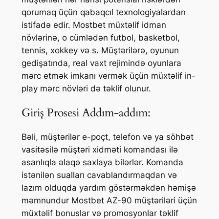
qorumaq üçün qabaqcıl texnologiyalardan
istifadə edir. Mostbet müxtəlif idman
növlərinə, o cümlədən futbol, ​​basketbol, ​​
tennis, xokkey və s. Müştərilərə, oyunun
gedişatında, real vaxt rejimində oyunlara
mərc etmək imkanı vermək üçün müxtəlif in-
play mərc növləri də təklif olunur.
Giriş Prosesi Addım-addım:
Bəli, müştərilər e-poçt, telefon və ya söhbət
vasitəsilə müştəri xidməti komandası ilə
asanlıqla əlaqə saxlaya bilərlər. Komanda
istənilən sualları cavablandırmaqdan və
lazım olduqda yardım göstərməkdən həmişə
məmnundur Mostbet AZ-90 müştəriləri üçün
müxtəlif bonuslar və promosyonlar təklif