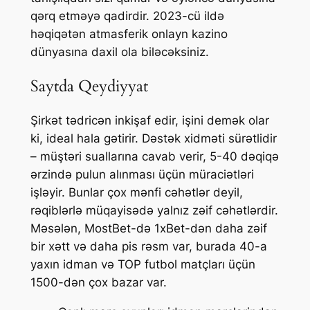
qərq etməyə qadirdir. 2023-cü ildə
həqiqətən atmasferik onlayn kazino
dünyasına daxil ola biləcəksiniz.
Saytda Qeydiyyat
Şirkət tədricən inkişaf edir, işini demək olar
ki, ideal hala gətirir. Dəstək xidməti sürətlidir
– müştəri suallarına cavab verir, 5-40 dəqiqə
ərzində pulun alınması üçün müraciətləri
işləyir. Bunlar çox mənfi cəhətlər deyil,
rəqiblərlə müqayisədə yalnız zəif cəhətlərdir.
Məsələn, MostBet-də 1xBet-dən daha zəif
bir xətt və daha pis rəsm var, burada 40-a
yaxın idman və TOP futbol matçları üçün
1500-dən çox bazar var.