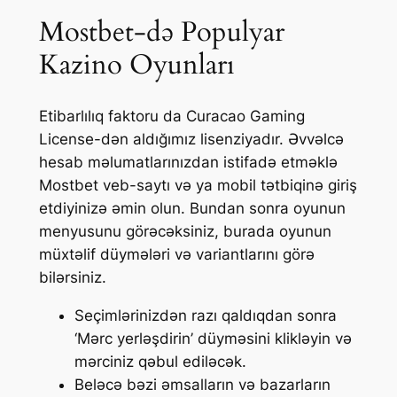
Mostbet-də Populyar
Kazino Oyunları
Etibarlılıq faktoru da Curacao Gaming
License-dən aldığımız lisenziyadır. Əvvəlcə
hesab məlumatlarınızdan istifadə etməklə
Mostbet veb-saytı və ya mobil tətbiqinə giriş
etdiyinizə əmin olun. Bundan sonra oyunun
menyusunu görəcəksiniz, burada oyunun
müxtəlif düymələri və variantlarını görə
bilərsiniz.
Seçimlərinizdən razı qaldıqdan sonra
‘Mərc yerləşdirin’ düyməsini klikləyin və
mərciniz qəbul ediləcək.
Beləcə bəzi əmsalların və bazarların