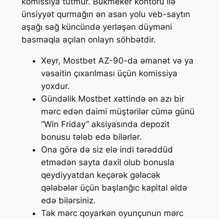
komissiya tutmur. Bukmeker kontoru ilə
ünsiyyət qurmağın ən asan yolu veb-saytın
aşağı sağ küncündə yerləşən düyməni
basmaqla açılan onlayn söhbətdir.
Xeyr, Mostbet AZ-90-da əmanət və ya
vəsaitin çıxarılması üçün komissiya
yoxdur.
Gündəlik Mostbet xəttində ən azı bir
mərc edən daimi müştərilər cümə günü
“Win ​​​​Friday” aksiyasında depozit
bonusu tələb edə bilərlər.
Ona görə də siz elə indi tərəddüd
etmədən sayta daxil olub bonusla
qeydiyyatdan keçərək gələcək
qələbələr üçün başlanğıc kapital əldə
edə bilərsiniz.
Tək mərc qoyarkən oyunçunun mərc