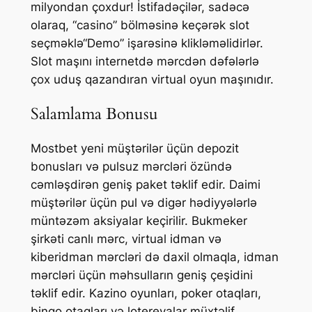
milyondan çoxdur! İstifadəçilər, sadəcə
olaraq, “casino” bölməsinə keçərək slot
seçməklə“Demo” işarəsinə klikləməlidirlər.
Slot maşını internetdə mərcdən dəfələrlə
çox uduş qazandıran virtual oyun maşınıdır.
Salamlama Bonusu
Mostbet yeni müştərilər üçün depozit
bonusları və pulsuz mərcləri özündə
cəmləşdirən geniş paket təklif edir. Daimi
müştərilər üçün pul və digər hədiyyələrlə
müntəzəm aksiyalar keçirilir. Bukmeker
şirkəti canlı mərc, virtual idman və
kiberidman mərcləri də daxil olmaqla, idman
mərcləri üçün məhsulların geniş çeşidini
təklif edir. Kazino oyunları, poker otaqları,
binqo otaqları və lotereyalar müxtəlif