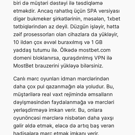
biri də müştəri dəstəyi ilə təsdiqləmə
etməkdir. Ancaq rahatlıq üçün SPA versiyası
digər bukmeker şirkətlərinin, məsələn, 1xbet
tətbiqlərindən az deyil. Düzgün işləyir, hətta
zəif prosessorları olan cihazlara da yükləyir,
10 ildən çox əvvəl buraxılmış və 1 GB
yaddaş tutumu ilə. Ölkədə mostbet.com
domeni bloklanırsa, quraşdırılmış VPN ilə
MostBet brauzerini yükləyə bilərsiniz.
Canlı mərc oyunları idman mərclərindən
daha çox pul qazanmağın əla yoludur. Bu,
müştərilərə real vaxt rejimində əmsalların
dəyişməsindən faydalanmağa və mərcləri
yerləşdirməyə imkan verir. Bu, onlara
oyunöncəsi mərclərə nisbətən daha yaxşı
gəlir əldə etmək, eləcə də artıq baş verən
hadisələrə mərc etmək imkanı verir.