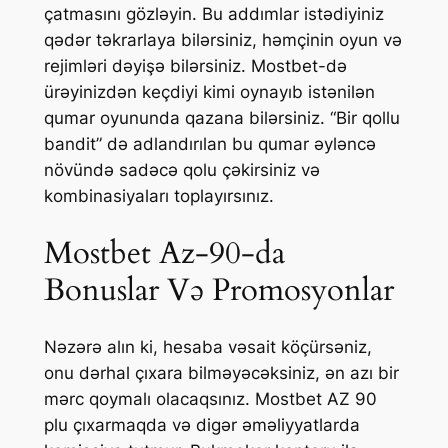
çatmasını gözləyin. Bu addımlar istədiyiniz
qədər təkrarlaya bilərsiniz, həmçinin oyun və
rejimləri dəyişə bilərsiniz. Mostbet-də
ürəyinizdən keçdiyi kimi oynayıb istənilən
qumar oyununda qazana bilərsiniz. “Bir qollu
bandit” də adlandırılan bu qumar əyləncə
növündə sadəcə qolu çəkirsiniz və
kombinasiyaları toplayırsınız.
Mostbet Az-90-da
Bonuslar Və Promosyonlar
Nəzərə alın ki, hesaba vəsait köçürsəniz,
onu dərhal çıxara bilməyəcəksiniz, ən azı bir
mərc qoymalı olacaqsınız. Mostbet AZ 90
plu çıxarmaqda və digər əməliyyatlarda