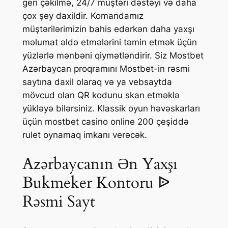
geri çəkilmə, 24/7 müştəri dəstəyi və daha
çox şey daxildir. Komandamız
müştərilərimizin bahis edərkən daha yaxşı
məlumat əldə etmələrini təmin etmək üçün
yüzlərlə mənbəni qiymətləndirir. Siz Mostbet
Azərbaycan proqramını Mostbet-in rəsmi
saytına daxil olaraq və ya vebsaytda
mövcud olan QR kodunu skan etməklə
yükləyə bilərsiniz. Klassik oyun həvəskarları
üçün mostbet casino online 200 çeşiddə
rulet oynamaq imkanı verəcək.
Azərbaycanın Ən Yaxşı
Bukmeker Kontoru ᐉ
Rəsmi Sayt