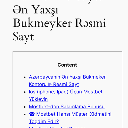
Ən Yaxşı
Bukmeyker Rəsmi
Sayt
Content
Azərbaycanın Ən Yaxşı Bukmeker
Kontoru ᐉ Rəsmi Sayt
Ios (iphone, Ipad) Üçün Mostbet
Yükləyin
Mostbet-dən Salamlama Bonusu
☎ Mostbet Hansı Müştəri Xidmətini
Təqdim Edir?