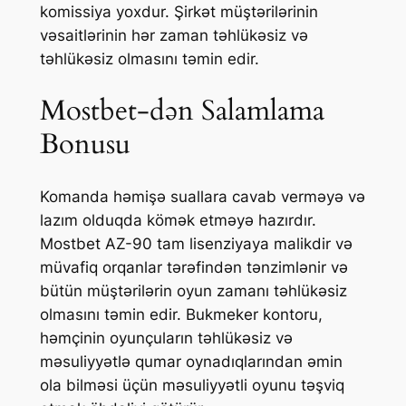
komissiya yoxdur. Şirkət müştərilərinin
vəsaitlərinin hər zaman təhlükəsiz və
təhlükəsiz olmasını təmin edir.
Mostbet-dən Salamlama
Bonusu
Komanda həmişə suallara cavab verməyə və
lazım olduqda kömək etməyə hazırdır.
Mostbet AZ-90 tam lisenziyaya malikdir və
müvafiq orqanlar tərəfindən tənzimlənir və
bütün müştərilərin oyun zamanı təhlükəsiz
olmasını təmin edir. Bukmeker kontoru,
həmçinin oyunçuların təhlükəsiz və
məsuliyyətlə qumar oynadıqlarından əmin
ola bilməsi üçün məsuliyyətli oyunu təşviq