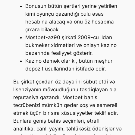
Bonusun bütün şərtləri yerinə yetirilən
kimi oyunçu qazandığı pulu əsas
hesabına alacaq və onu öz hesabına
çıxara biləcək.
Mostbet-az90 şirkəti 2009-cu ildən
bukmeker xidmətləri və onlayn kazino
bazarında fəaliyyət göstərir.
Kazino demək olar ki, bütün məşhur
depozit üsullarından istifadə edir.
Bu şirkət çoxdan öz dəyərini sübut etdi və
lisenziyanın mövcudluğunu təsdiqləyən əla
reputasiya qazandı. Mostbet bahis
təcrübənizi mümkün qədər xoş və səmərəli
etmək üçün bir sıra xüsusiyyətlər təklif edir.
Bunlara geniş bahis seçimləri, ətraflı
analitika, canlı yayım, təhlükəsiz ödənişlər və