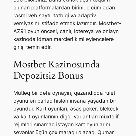
olunan platformalardan birini, o cümlədən
rəsmi veb saytı, tətbiqi və adaptiv
versiyasını istifadə etmək lazımdır. Mostbet-
AZ91 oyun öncəsi, canlı, lotereya və onlayn
kazinoda idman mərcləri kimi əyləncələrə
girişi təmin edir.
Mostbet Kazinosunda
Depozitsiz Bonus
Mütləq bir dəfə oynayın, qazandıqda rulet
oyunu ən parlaq hisləri insana yaşadan bir
oyundur. Kart oyunları, əsas poker, blekcek
və kart oyunlarının digər variantları müxtəlif
rejimləri sınamaq istəyən kart oyunlarını
sevənlər üçün çox maraqlı olacaq. Qumar