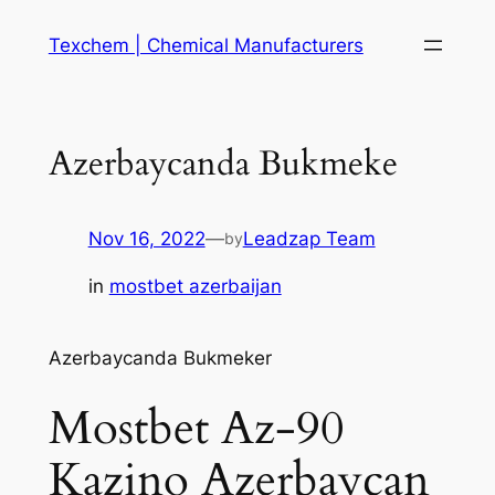
Skip
Texchem | Chemical Manufacturers
to
content
Azerbaycanda Bukmeke
Nov 16, 2022
—
Leadzap Team
by
in
mostbet azerbaijan
Azerbaycanda Bukmeker
Mostbet Az-90
Kazino Azerbaycan