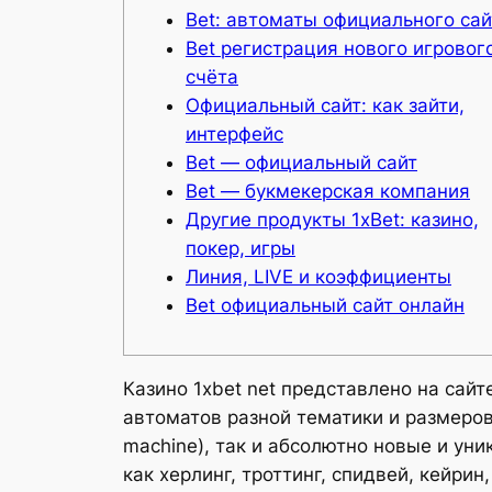
Bet: автоматы официального сай
Bet регистрация нового игровог
счёта
Официальный сайт: как зайти,
интерфейс
Bet — официальный сайт
Bet — букмекерская компания
Другие продукты 1xBet: казино,
покер, игры
Линия, LIVE и коэффициенты
Bet официальный сайт онлайн
Казино 1xbet net представлено на сай
автоматов разной тематики и размеров 
machine), так и абсолютно новые и уни
как херлинг, троттинг, спидвей, кейрин,