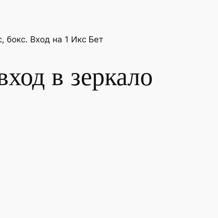
, бокс. Вход на 1 Икс Бет
вход в зеркало