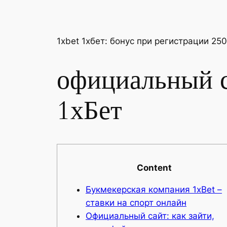
1xbet 1хбет: бонус при регистрации 250
официальный са
1хБет
Content
Букмекерская компания 1xBet –
ставки на спорт онлайн
Официальный сайт: как зайти,