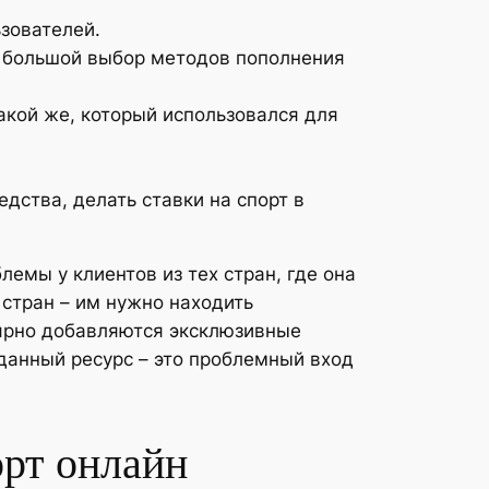
зователей.
ь большой выбор методов пополнения
такой же, который использовался для
дства, делать ставки на спорт в
лемы у клиентов из тех стран, где она
 стран – им нужно находить
лярно добавляются эксклюзивные
данный ресурс – это проблемный вход
орт онлайн