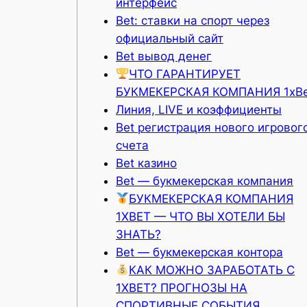
интерфейс
Bet: ставки на спорт через
официальный сайт
Bet вывод денег
ЧТО ГАРАНТИРУЕТ
БУКМЕКЕРСКАЯ КОМПАНИЯ 1xBe
Линия, LIVE и коэффициенты
Bet регистрация нового игровог
счета
Bet казино
Bet — букмекерская компания
БУКМЕКЕРСКАЯ КОМПАНИЯ
1XBET — ЧТО ВЫ ХОТЕЛИ БЫ
ЗНАТЬ?
Bet — букмекерская контора
КАК МОЖНО ЗАРАБОТАТЬ С
1XBET? ПРОГНОЗЫ НА
СПОРТИВНЫЕ СОБЫТИЯ