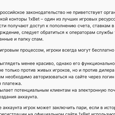
 российское законодательство не приветствует орга
ой конторы 1xBet – один из лучших игровых ресурс
сти получают доступ к пополнению счета, ставкам 
ерждение, следует обратиться к операторам службы
анные и папку спам.
 игровым процессом, игроки всегда могут бесплатн
выглядеть менее красиво, однако его функционально
е только против живых игроков, но и против дилера 
м необходимо авторизоваться на сайте через логин и
я платежа.
сылает потенциальным клиентам на электронную поч
оздания аккаунта.
е аккаунта игрок может заключить пари, если в ист
 регистрации на официальном сайте 1xBet использу