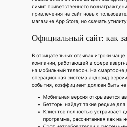
лимит приветственного вознаграждени
привлечения на сайт новых пользовате
магазине App Store, но скачать утилит
Официальный сайт: как з
В отрицательных отзывах игроки чаще 
компании, работающей в сфере азартны
на мобильный телефон. На смартфоне д
операционная система андроид версии 
события, коэффициент должен быть не 
Мобильная версия открывается ав
Бетторы найдут такие редкие для с
Клиентов полностью устраивает д
программа, рассчитанная как на н
Софт нетребователен к системным