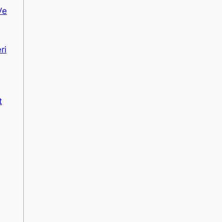
Ve
ri
t