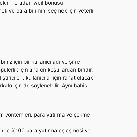
rekir – oradan weil bonusu
ek ve para birimini seçmek için yeterli
bınız için bir kullanıcı adı ve şifre
ülerlik için ana ön koşullardan biridir.
tiricileri, kullanıcılar için rahat olacak
rkalo için de söylenebilir. Aynı bahis
lem yöntemleri, para yatırma ve çekme
eminde %100 para yatırma eşleşmesi ve