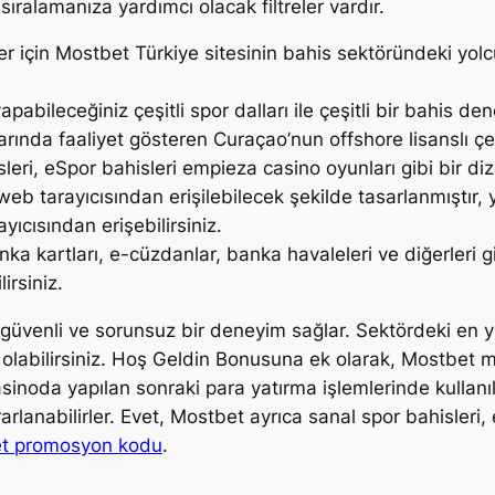
sıralamanıza yardımcı olacak filtreler vardır.
çin Mostbet Türkiye sitesinin bahis sektöründeki yolcu
abileceğiniz çeşitli spor dalları ile çeşitli bir bahis de
ında faaliyet gösteren Curaçao’nun offshore lisanslı çe
leri, eSpor bahisleri empieza casino oyunları gibi bir d
web tarayıcısından erişilebilecek şekilde tasarlanmıştır,
ıcısından erişebilirsiniz.
ka kartları, e-cüzdanlar, banka havaleleri ve diğerleri 
irsiniz.
e güvenli ve sorunsuz bir deneyim sağlar. Sektördeki en 
 olabilirsiniz. Hoş Geldin Bonusuna ek olarak, Mostbet 
inoda yapılan sonraki para yatırma işlemlerinde kullanıla
nabilirler. Evet, Mostbet ayrıca sanal spor bahisleri, e
t promosyon kodu
.