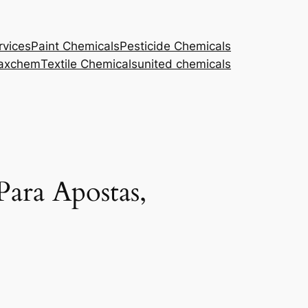
rvices
Paint Chemicals
Pesticide Chemicals
axchem
Textile Chemicals
united chemicals
ara Apostas,