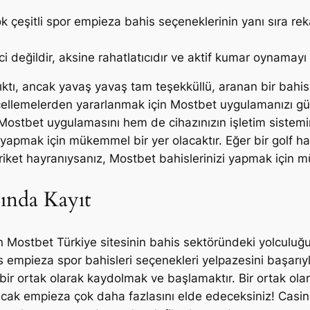
k çeşitli spor empieza bahis seçeneklerinin yanı sıra re
i değildir, aksine rahatlatıcıdır ve aktif kumar oynamayı 
ktı, ancak yavaş yavaş tam teşekküllü, aranan bir bahis 
cellemelerden yararlanmak için Mostbet uygulamanızı gün
 Mostbet uygulamasını hem de cihazınızın işletim sistemi
 yapmak için mükemmel bir yer olacaktır. Eğer bir golf h
kriket hayranıysanız, Mostbet bahislerinizi yapmak için 
ında Kayıt
ostbet Türkiye sitesinin bahis sektöründeki yolculuğun
 empieza spor bahisleri seçenekleri yelpazesini başarıyl
bir ortak olarak kaydolmak ve başlamaktır. Bir ortak ol
acak empieza çok daha fazlasını elde edeceksiniz! Casin