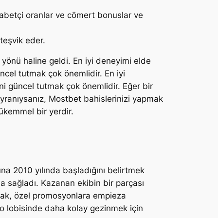
kabetçi oranlar ve cömert bonuslar ve
teşvik eder.
yönü haline geldi. En iyi deneyimi elde
cel tutmak çok önemlidir. En iyi
ni güncel tutmak çok önemlidir. Eğer bir
ayranıysanız, Mostbet bahislerinizi yapmak
mükemmel bir yerdir.
a 2010 yılında başladığını belirtmek
a sağladı. Kazanan ekibin bir parçası
arak, özel promosyonlara empieza
o lobisinde daha kolay gezinmek için