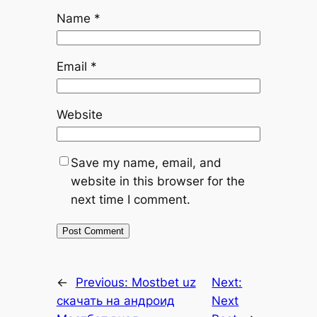
Name
*
Email
*
Website
Save my name, email, and
website in this browser for the
next time I comment.
←
Previous:
Mostbet uz
Next:
скачать на андроид
Next