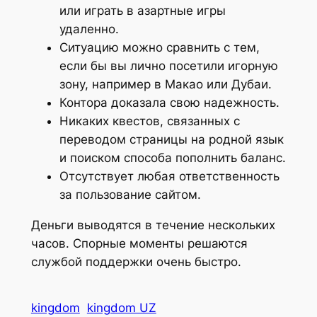
или играть в азартные игры
удаленно.
Ситуацию можно сравнить с тем,
если бы вы лично посетили игорную
зону, например в Макао или Дубаи.
Контора доказала свою надежность.
Никаких квестов, связанных с
переводом страницы на родной язык
и поиском способа пополнить баланс.
Отсутствует любая ответственность
за пользование сайтом.
Деньги выводятся в течение нескольких
часов. Спорные моменты решаются
службой поддержки очень быстро.
kingdom
kingdom UZ