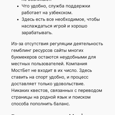
Что удобно, служба поддержки
работает на узбекском.
Здесь есть все необходимое, чтобы
наслаждаться игрой и хорошо
зарабатывать.
Из-за отсутствия регуляции деятельность
гемблинг ресурсов сайты многих
букмекеров остаются неудобными для
местных пользователей. Компания
МостБет не входит в их число. Здесь
ставить на спорт удобно, и процесс
доставляет только удовольствие.
Никаких квестов, связанных с переводом
страницы на родной язык и поиском
способа пополнить баланс.