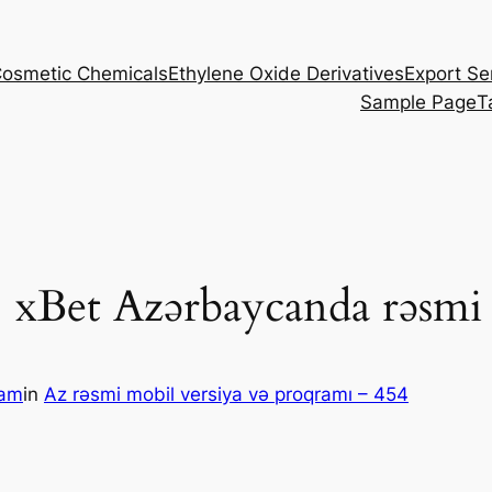
osmetic Chemicals
Ethylene Oxide Derivatives
Export Se
Sample Page
T
1 xBet Azərbaycanda rəsmi 
eam
in
Az rəsmi mobil versiya və proqramı – 454