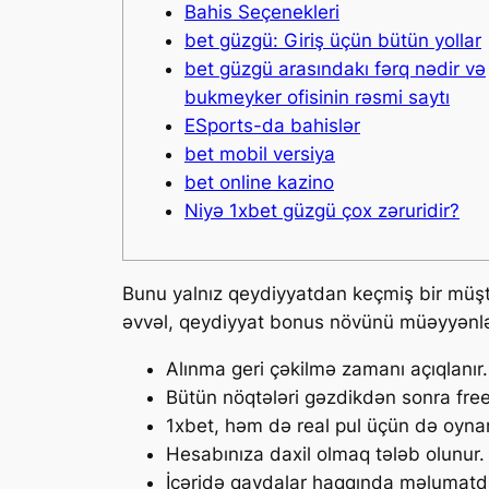
Bahis Seçenekleri
bet güzgü: Giriş üçün bütün yollar
bet güzgü arasındakı fərq nədir və
bukmeyker ofisinin rəsmi saytı
ESports-da bahislər
bet mobil versiya
bet online kazino
Niyə 1xbet güzgü çox zəruridir?
Bunu yalnız qeydiyyatdan keçmiş bir müştə
əvvəl, qeydiyyat bonus növünü müəyyənlə
Alınma geri çəkilmə zamanı açıqlanır.
Bütün nöqtələri gəzdikdən sonra freeb
1xbet, həm də real pul üçün də oyna
Hesabınıza daxil olmaq tələb olunur.
İçəridə qaydalar haqqında məlumatdı