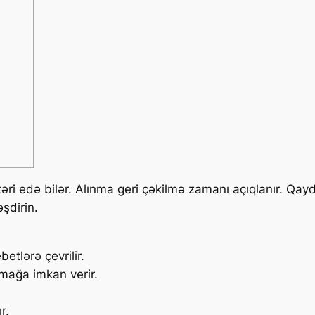
ri edə bilər. Alınma geri çəkilmə zamanı açıqlanır. Qa
şdirin.
etlərə çevrilir.
mağa imkan verir.
r.