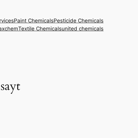
rvices
Paint Chemicals
Pesticide Chemicals
axchem
Textile Chemicals
united chemicals
sayt