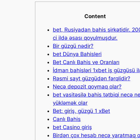
Content
bet, Rusiyadan bahis şirkətidir. 2
ci ildə əsası qoyulmuşdur.
Bir güzgü nədir?
bet Dünya Bahisleri
Bet Canlı Bahis ve Oranları
İdman bahisləri 1xbet iş güzgüsü il
Rəsmi sayt güzgüdən fərqlidir?
Necə depozit qoymaq olar?
bet vasitəsilə bahis tətbiqi necə n
yükləmək olar
Bet: giriş, güzgü 1 xBet
Canlı Bahis
bet Casino giriş
Birdən çox hesab necə yaratmaq o