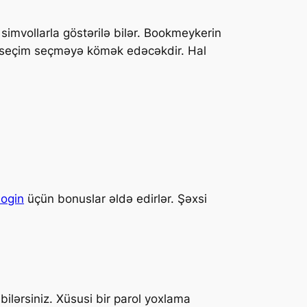
simvollarla göstərilə bilər. Bookmeykerin
ir seçim seçməyə kömək edəcəkdir. Hal
login
üçün bonuslar əldə edirlər. Şəxsi
bilərsiniz. Xüsusi bir parol yoxlama