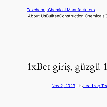
Skip
Texchem | Chemical Manufacturers
to
About Us
Buliten
Construction Chemicals
C
content
1xBet giriş, güzgü 
Nov 2, 2023
—
Leadzap T
by