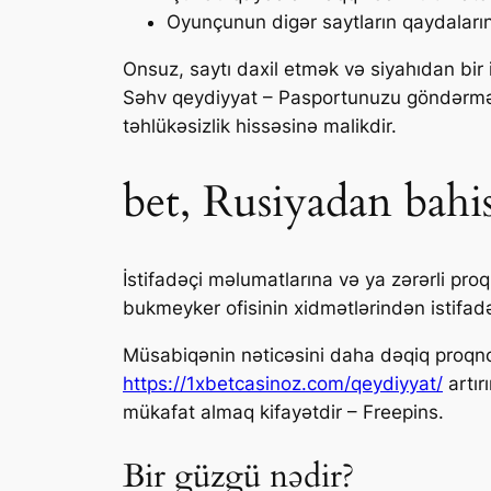
Oyunçunun digər saytların qaydaları
Onsuz, saytı daxil etmək və siyahıdan bi
Səhv qeydiyyat – Pasportunuzu göndərməz
təhlükəsizlik hissəsinə malikdir.
bet, Rusiyadan bahis
İstifadəçi məlumatlarına və ya zərərli pro
bukmeyker ofisinin xidmətlərindən istifa
Müsabiqənin nəticəsini daha dəqiq proqnozl
https://1xbetcasinoz.com/qeydiyyat/
artır
mükafat almaq kifayətdir – Freepins.
Bir güzgü nədir?