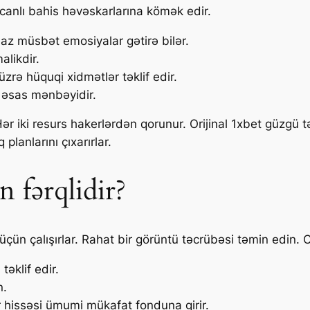
canlı bahis həvəskarlarına kömək edir.
az müsbət emosiyalar gətirə bilər.
alikdir.
üzrə hüquqi xidmətlər təklif edir.
n əsas mənbəyidir.
ər iki resurs hakerlərdən qorunur. Orijinal 1xbet güzgü t
planlarını çıxarırlar.
 fərqlidir?
q üçün çalışırlar. Rahat bir görüntü təcrübəsi təmin edin.
əklif edir.
n.
r hissəsi ümumi mükafat fonduna girir.