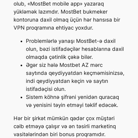
olub, «MostBet mobile app» yazaraq
yükləmək lazımdır. MostBet bukmeker
kontoruna daxil olmaq üçün hər hansısa bir
VPN proqramına ehtiyac yoxdur.
Problemlərlə yanaşı MostBet-ə daxil
olun, bəzi istifadəçilər hesablarına daxil
olmaqda çətinlik çəkə bilər.
Əgər siz hələ Mostbet AZ mərc
saytında qeydiyyatdan keçməmisinizsə,
indi qeydiyyatdan keçin və saytın
istifadəçisi olun.
Sistem köhnə şifrəni yenidən quracaq
və yenisini təyin etməyi təklif edəcək.
Hər bir şirkət mümkün qədər çox müştəri
cəlb etməyə çalışır və ən təsirli marketinq
vasitələrindən biri bonus proqramıdır.