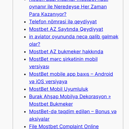
oynanır ile Neredeyse Her Zaman
Para Kazanıyor?
Telefon nömrəsi ilə qeydiyyat
Mostbet AZ Saytında Qeydiyyat
in aviator oyununda necə qalib gəlmək
olar?
Mostbet AZ bukmeker hakkında
MostBet mərc şirkətinin mobil
versiyası
MostBet mobile app baxış – Android
və iOS versiyaya
MostBet Mobil Uyumluluk
Burak Ahşap Mobilya Dekorasyon »
Mostbet Bukmeker
MostBet-də təqdim edilən – Bonus və
aksiyalar
File Mostbet Complaint Online