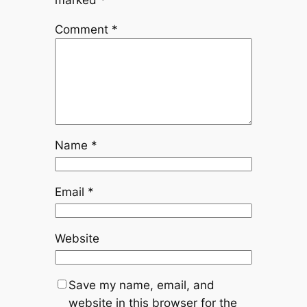
marked
*
Comment
*
Name
*
Email
*
Website
Save my name, email, and
website in this browser for the