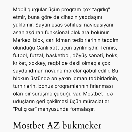
Mobil qurğular üçün proqram çox “ağırlıq”
etmir, buna görə də cihazın yaddaşını
yükləmir. Saytın əsas səhifəsi naviqasiyanı
asanlaşdıran funksional bloklara bölünür.
Mərkəzi blok, cari idman tədbirlərinin təqdim
olunduğu Canlı xətt üçün ayrılmışdır. Tennis,
futbol, ​​futzal, basketbol, ​​döyüş sənəti, boks,
kriket, xokkey, reqbi də daxil olmaqla çox
sayda idman növünə mərclər qəbul edilir. Bu
blokun üstündə ən yaxın idman tədbirlərinin,
turnirlərin, bonus proqramlarının fırlanması
olan bir sürüşmə çubuğu var. Mostbet -də
uduşların geri çəkilməsi üçün müraciətlər
“Pul çıxar” menyusunda formalaşır.
Mostbet AZ bukmeker