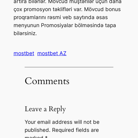
artıra bilərlər. Mövcud müştərilər üçün daha
çox promosyon təklifləri var. Mövcud bonus
proqramlarını rəsmi veb saytında əsas
menyunun Promosiyalar bölməsində tapa
bilərsiniz.
mostbet
mostbet AZ
Comments
Leave a Reply
Your email address will not be
published.
Required fields are