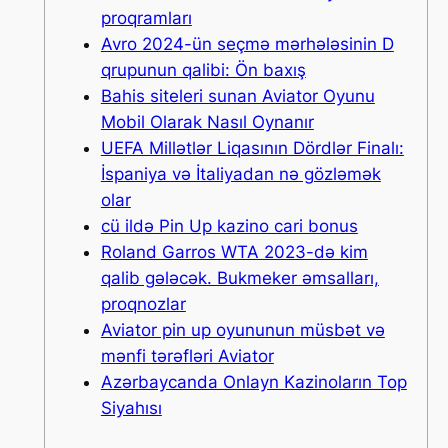
proqramları
Avro 2024-ün seçmə mərhələsinin D
qrupunun qalibi: Ön baxış
Bahis siteleri sunan Aviator Oyunu
Mobil Olarak Nasıl Oynanır
UEFA Millətlər Liqasının Dördlər Finalı:
İspaniya və İtaliyadan nə gözləmək
olar
cü ildə Pin Up kazino cari bonus
Roland Garros WTA 2023-də kim
qalib gələcək. Bukmeker əmsalları,
proqnozlar
Aviator pin up oyununun müsbət və
mənfi tərəfləri Aviator
Azərbaycanda Onlayn Kazinoların Top
Siyahısı