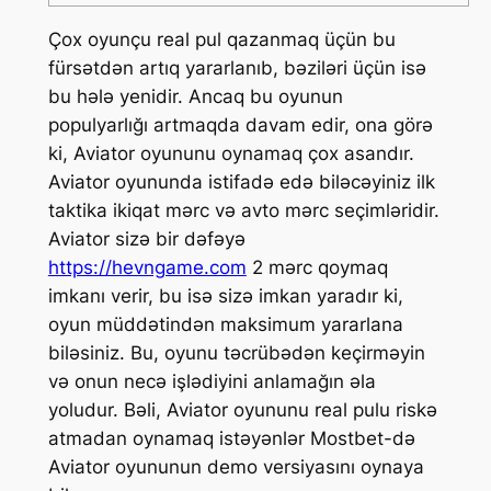
Çox oyunçu real pul qazanmaq üçün bu
fürsətdən artıq yararlanıb, bəziləri üçün isə
bu hələ yenidir. Ancaq bu oyunun
populyarlığı artmaqda davam edir, ona görə
ki, Aviator oyununu oynamaq çox asandır.
Aviator oyununda istifadə edə biləcəyiniz ilk
taktika ikiqat mərc və avto mərc seçimləridir.
Aviator sizə bir dəfəyə
https://hevngame.com
2 mərc qoymaq
imkanı verir, bu isə sizə imkan yaradır ki,
oyun müddətindən maksimum yararlana
biləsiniz. Bu, oyunu təcrübədən keçirməyin
və onun necə işlədiyini anlamağın əla
yoludur. Bəli, Aviator oyununu real pulu riskə
atmadan oynamaq istəyənlər Mostbet-də
Aviator oyununun demo versiyasını oynaya