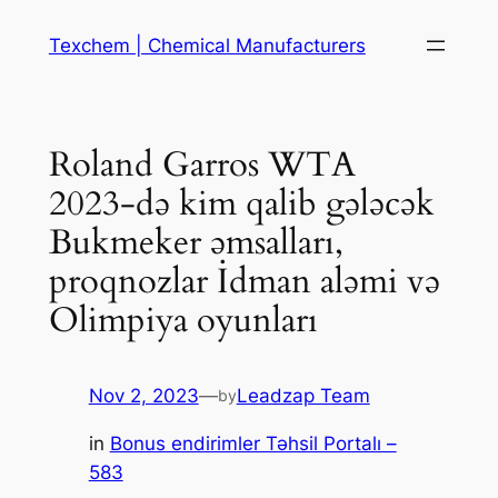
Skip
Texchem | Chemical Manufacturers
to
content
Roland Garros WTA
2023-də kim qalib gələcək
Bukmeker əmsalları,
proqnozlar İdman aləmi və
Olimpiya oyunları
Nov 2, 2023
—
Leadzap Team
by
in
Bonus endirimler Təhsil Portalı –
583