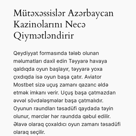
Mütəxəssislər Azərbaycan
Kazinolarını Necə
Qiymətləndirir
Qeydiyyat formasında tələb olunan
məlumatları daxil edin Təyyarə havaya
qaldıqda oyun başlayır, təyyarə yoxa
çıxdıqda isə oyun başa çatır. Aviator
Mostbet sizə uçuş zamanı qazanc əldə
etmək imkanı verir. Uçuş başa çatmazdan
əvvəl sövdələşmələr başa çatmalıdır.
Oyunun raundları təsadüfi qaydada təyin
olunur, mərclər hər raundda qəbul edilir.
Əlavə olaraq çoxaldıcı oyun zamanı təsadüfi
olaraq seçilir.