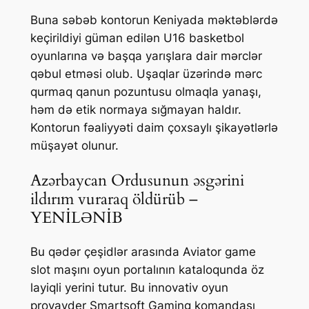
Buna səbəb kontorun Keniyada məktəblərdə
keçirildiyi güman edilən U16 basketbol
oyunlarına və başqa yarışlara dair mərclər
qəbul etməsi olub. Uşaqlar üzərində mərc
qurmaq qanun pozuntusu olmaqla yanaşı,
həm də etik normaya sığmayan haldır.
Kontorun fəaliyyəti daim çoxsaylı şikayətlərlə
müşayət olunur.
Azərbaycan Ordusunun əsgərini
ildırım vuraraq öldürüb –
YENİLƏNİB
Bu qədər çeşidlər arasında Aviator game
slot maşını oyun portalının kataloqunda öz
layiqli yerini tutur. Bu innovativ oyun
provayder Smartsoft Gaming komandası