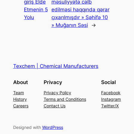
giriş Elde
məsuliyyətə cəlb
Etmenin 5
edilməsi haqqında qərar
Yolu
çıxarılmışdır » Səhifə 10
» Muğanın Səsi
→
Texchem | Chemical Manufacturers
About
Privacy
Social
Team
Privacy Policy
Facebook
History
Terms and Conditions
Instagram
Careers
Contact Us
Twitter/X
Designed with
WordPress