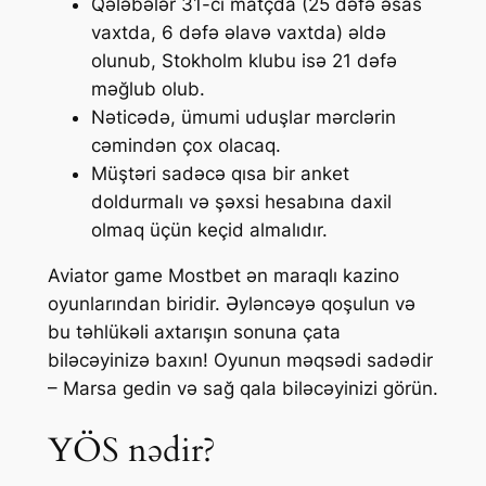
Qələbələr 31-ci matçda (25 dəfə əsas
vaxtda, 6 dəfə əlavə vaxtda) əldə
olunub, Stokholm klubu isə 21 dəfə
məğlub olub.
Nəticədə, ümumi uduşlar mərclərin
cəmindən çox olacaq.
Müştəri sadəcə qısa bir anket
doldurmalı və şəxsi hesabına daxil
olmaq üçün keçid almalıdır.
Aviator game Mostbet ən maraqlı kazino
oyunlarından biridir. Əyləncəyə qoşulun və
bu təhlükəli axtarışın sonuna çata
biləcəyinizə baxın! Oyunun məqsədi sadədir
– Marsa gedin və sağ qala biləcəyinizi görün.
YÖS nədir?