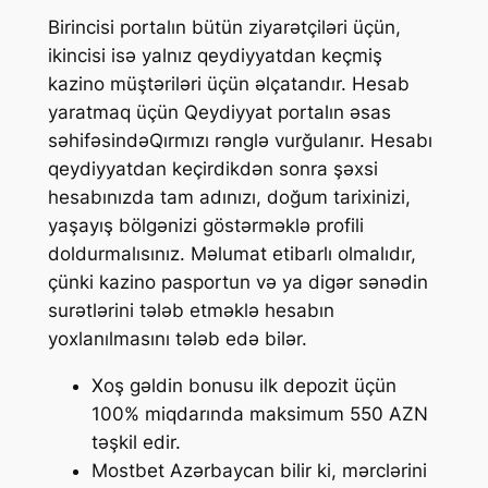
Birincisi portalın bütün ziyarətçiləri üçün,
ikincisi isə yalnız qeydiyyatdan keçmiş
kazino müştəriləri üçün əlçatandır. Hesab
yaratmaq üçün Qeydiyyat portalın əsas
səhifəsindəQırmızı rənglə vurğulanır. Hesabı
qeydiyyatdan keçirdikdən sonra şəxsi
hesabınızda tam adınızı, doğum tarixinizi,
yaşayış bölgənizi göstərməklə profili
doldurmalısınız. Məlumat etibarlı olmalıdır,
çünki kazino pasportun və ya digər sənədin
surətlərini tələb etməklə hesabın
yoxlanılmasını tələb edə bilər.
Xoş gəldin bonusu ilk depozit üçün
100% miqdarında maksimum 550 AZN
təşkil edir.
Mostbet Azərbaycan bilir ki, mərclərini