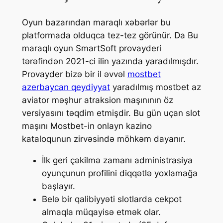
Oyun bazarından maraqlı xəbərlər bu
platformada olduqca tez-tez görünür. Da Bu
maraqlı oyun SmartSoft provayderi
tərəfindən 2021-ci ilin yazında yaradılmışdır.
Provayder bizə bir il əvvəl
mostbet
azerbaycan qeydiyyat
yaradılmış mostbet az
aviator məşhur atraksion maşınının öz
versiyasını təqdim etmişdir. Bu gün uçan slot
maşını Mostbet-in onlayn kazino
kataloqunun zirvəsində möhkəm dayanır.
İlk geri çəkilmə zamanı administrasiya
oyunçunun profilini diqqətlə yoxlamağa
başlayır.
Belə bir qalibiyyəti slotlarda cekpot
almaqla müqayisə etmək olar.